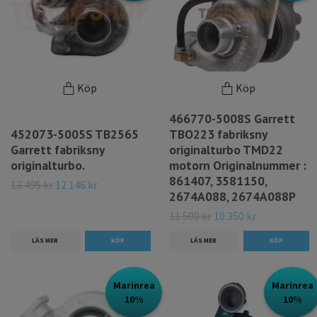
Köp
Köp
466770-5008S Garrett
452073-5005S TB2565
TBO223 fabriksny
Garrett fabriksny
originalturbo TMD22
originalturbo.
motorn Originalnummer :
861407, 3581150,
13 495 kr
12 146 kr
2674A088, 2674A088P
11 500 kr
10 350 kr
LÄS MER
LÄS MER
Marinrea
Marinrea
10%
10%