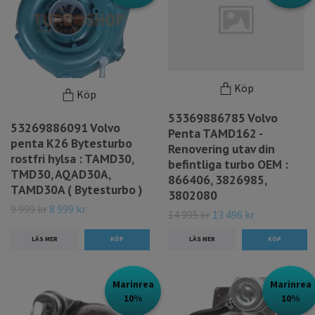
Köp
Köp
53369886785 Volvo
53269886091 Volvo
Penta TAMD162 -
penta K26 Bytesturbo
Renovering utav din
rostfri hylsa : TAMD30,
befintliga turbo OEM :
TMD30, AQAD30A,
866406, 3826985,
TAMD30A ( Bytesturbo )
3802080
9 999 kr
8 999 kr
14 995 kr
13 496 kr
LÄS MER
LÄS MER
Marinrea
Marinrea
10%
10%