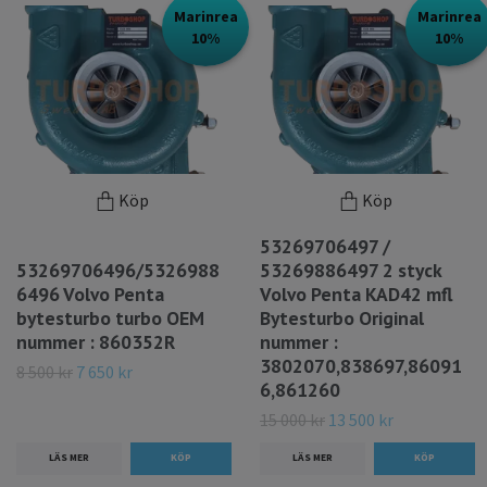
Marinrea
Marinrea
10%
10%
Köp
Köp
53269706497 /
53269706496/5326988
53269886497 2 styck
6496 Volvo Penta
Volvo Penta KAD42 mfl
bytesturbo turbo OEM
Bytesturbo Original
nummer : 860352R
nummer :
3802070,838697,86091
8 500 kr
7 650 kr
6,861260
15 000 kr
13 500 kr
LÄS MER
LÄS MER