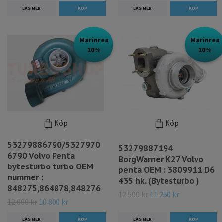
LÄS MER
LÄS MER
Marinrea
Marinrea
10%
10%
Köp
Köp
53279886790/5327970
53279887194
6790 Volvo Penta
BorgWarner K27 Volvo
bytesturbo turbo OEM
penta OEM : 3809911 D6
nummer :
435 hk. (Bytesturbo )
848275,864878,848276
12 500 kr
11 250 kr
12 000 kr
10 800 kr
LÄS MER
LÄS MER