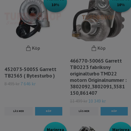
10%
10%
Köp
Köp
466770-5006S Garrett
TBO223 fabriksny
452073-5005S Garrett
originalturbo TMD22
TB2565 ( Bytesturbo )
motorn Originalnummer :
8 495 kr
7 646 kr
3802092,3802091,3581
150,861407
11 499 kr
10 349 kr
LÄS MER
LÄS MER
Marinrea
Marinrea