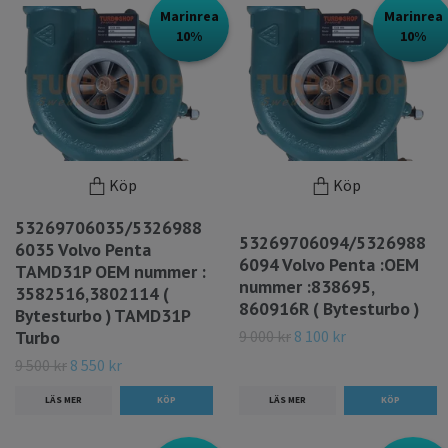
Marinrea
Marinrea
10%
10%
Köp
Köp
53269706035/5326988
53269706094/5326988
6035 Volvo Penta
6094 Volvo Penta :OEM
TAMD31P OEM nummer :
nummer :838695,
3582516,3802114 (
860916R ( Bytesturbo )
Bytesturbo ) TAMD31P
9 000 kr
8 100 kr
Turbo
9 500 kr
8 550 kr
LÄS MER
LÄS MER