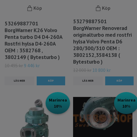
Köp
Köp
53279887501
53269887701
BorgWarner Renoverad
BorgWarner K26 Volvo
originalturbo med rostfri
Penta turbo D4 D4-260A
hylsa Volvo Penta D6
Rostfri hylsa D4-260A
280/300/310 OEM :
OEM : 3582768 ,
3802152,3584138 (
3802149 ( Bytesturbo )
Bytesturbo )
10 495 kr
9 446 kr
12 000 kr
10 800 kr
LÄS MER
LÄS MER
Marinrea
Marinrea
10%
10%