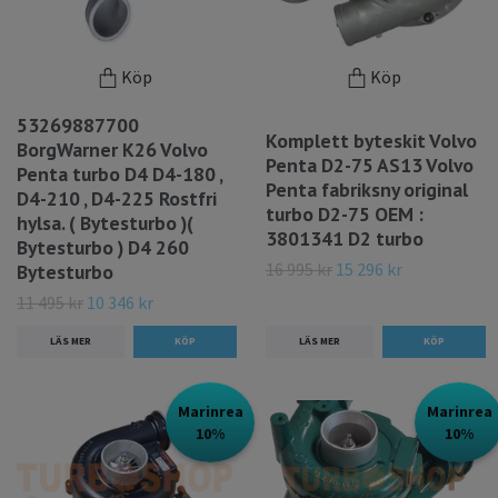
Köp
Köp
53269887700
Komplett byteskit Volvo
BorgWarner K26 Volvo
Penta D2-75 AS13 Volvo
Penta turbo D4 D4-180 ,
Penta fabriksny original
D4-210 , D4-225 Rostfri
turbo D2-75 OEM :
hylsa. ( Bytesturbo )(
3801341 D2 turbo
Bytesturbo ) D4 260
16 995 kr
15 296 kr
Bytesturbo
11 495 kr
10 346 kr
LÄS MER
LÄS MER
Marinrea
Marinrea
10%
10%