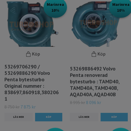
Marinrea
Marinrea
10%
10%
Köp
Köp
53269706290 /
53269886492 Volvo
53269886290 Volvo
Penta renoverad
Penta bytesturbo
bytesturbo : TAMD40,
Original nummer :
TAMD40A, TAMD40B,
838697,860918,380206
AQAD40A, AQAD40B
1
8 995 kr
8 096 kr
8 750 kr
7 875 kr
LÄS MER
LÄS MER