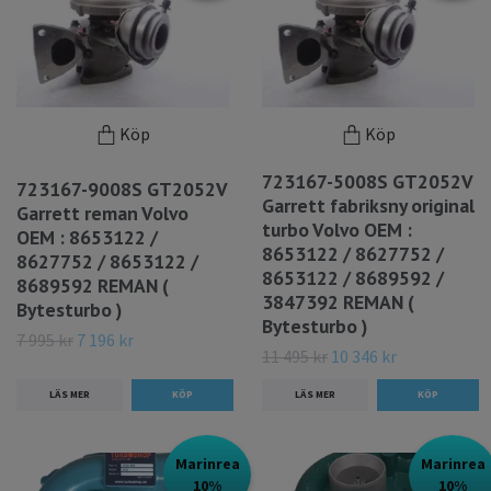
Köp
Köp
723167-5008S GT2052V
723167-9008S GT2052V
Garrett fabriksny original
Garrett reman Volvo
turbo Volvo OEM :
OEM : 8653122 /
8653122 / 8627752 /
8627752 / 8653122 /
8653122 / 8689592 /
8689592 REMAN (
3847392 REMAN (
Bytesturbo )
Bytesturbo )
7 995 kr
7 196 kr
11 495 kr
10 346 kr
LÄS MER
LÄS MER
Marinrea
Marinrea
10%
10%