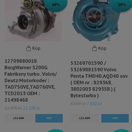
10%
10%
Köp
Köp
12709880018
53269701590 /
BorgWarner S200G
53269881590 Volvo
Fabriksny turbo . Volvo/
Penta TMD40,AQD40 osv
Deutz Motorkoder :
( OEM nr : 829368,
TAD750VE,TAD760VE,
3802003 829358 ) (
TCD2013 OEM :
Bytesturbo )
21498468
8 500 kr
7 650 kr
12 495 kr
11 246 kr
LÄS MER
LÄS MER