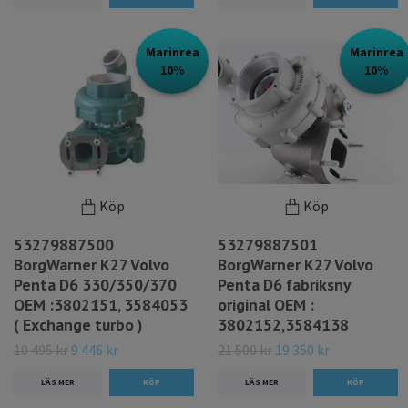
Marinrea
Marinrea
10%
10%
Köp
Köp
53279887500
53279887501
BorgWarner K27 Volvo
BorgWarner K27 Volvo
Penta D6 330/350/370
Penta D6 fabriksny
OEM :3802151, 3584053
original OEM :
( Exchange turbo )
3802152,3584138
10 495 kr
9 446 kr
21 500 kr
19 350 kr
LÄS MER
LÄS MER