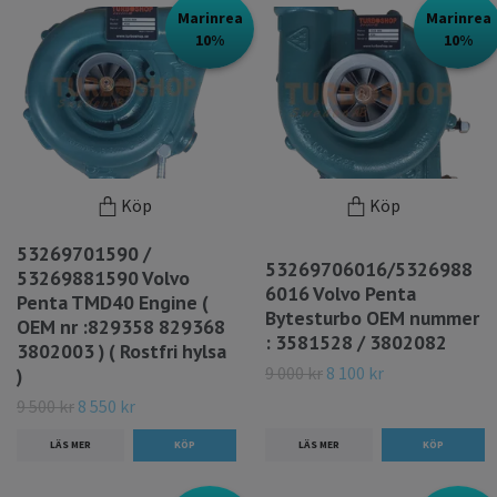
Marinrea
Marinrea
10%
10%
Köp
Köp
53269701590 /
53269706016/5326988
53269881590 Volvo
6016 Volvo Penta
Penta TMD40 Engine (
Bytesturbo OEM nummer
OEM nr :829358 829368
: 3581528 / 3802082
3802003 ) ( Rostfri hylsa
9 000 kr
8 100 kr
)
9 500 kr
8 550 kr
LÄS MER
LÄS MER