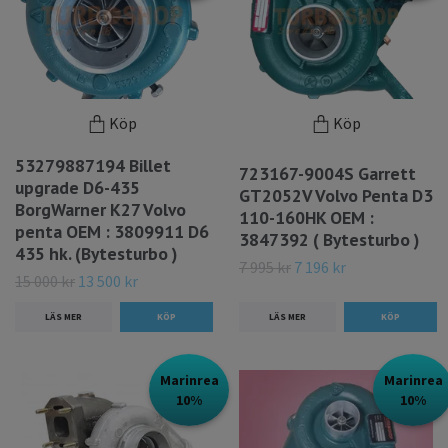
Köp
Köp
53279887194 Billet
723167-9004S Garrett
upgrade D6-435
GT2052V Volvo Penta D3
BorgWarner K27 Volvo
110-160HK OEM :
penta OEM : 3809911 D6
3847392 ( Bytesturbo )
435 hk. (Bytesturbo )
7 995 kr
7 196 kr
15 000 kr
13 500 kr
LÄS MER
LÄS MER
Marinrea
Marinrea
10%
10%