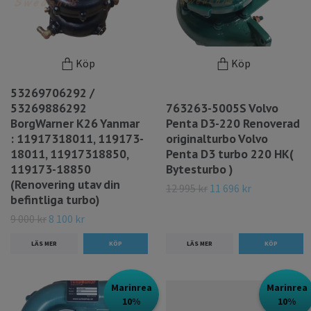
Köp
Köp
53269706292 /
53269886292
763263-5005S Volvo
BorgWarner K26 Yanmar
Penta D3-220 Renoverad
: 11917318011, 119173-
originalturbo Volvo
18011, 11917318850,
Penta D3 turbo 220 HK(
119173-18850
Bytesturbo )
(Renovering utav din
12 995 kr
11 696 kr
befintliga turbo)
9 000 kr
8 100 kr
LÄS MER
LÄS MER
Marinrea
Marinrea
10%
10%