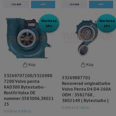
LÄS MER
LÄS MER
Marinrea
Marinrea
10%
10%
Köp
Köp
53269707200/5326988
53269887701
7200 Volvo penta
Renoverad originalturbo
KAD300 Bytesturbo -
Volvo Penta D4 D4-260A
Rostfri hylsa OE
OEM : 3582768 ,
nummer:3583006,38021
3802149 ( Bytesturbo )
25
9 495 kr
8 546 kr
9 995 kr
8 996 kr