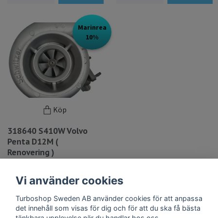
Marinrea
10%
Köp
318640 S410W Volvo
Penta D12M (
Renovering )
15 000 kr
13 500 kr
Vi använder cookies
LÄS MER
Turboshop Sweden AB använder cookies för att anpassa
det innehåll som visas för dig och för att du ska få bästa
tänkbara upplevelse när du handlar hos oss.