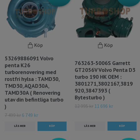
Köp
Köp
53269886091 Volvo
763263-5006S Garrett
penta K26
GT2056V Volvo Penta D3
turborenovering med
turbo 190 HK OEM :
rostfri hylsa : TAMD30,
3801271,3802167,3819
TMD30, AQAD30A,
920,3847393 (
TAMD30A ( Renovering
Bytesturbo )
utav din befintliga turbo
12 995 kr
11 696 kr
)
7 499 kr
6 749 kr
LÄS MER
LÄS MER