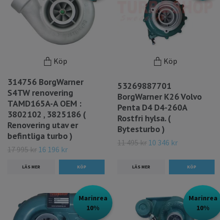
Köp
Köp
314756 BorgWarner
53269887701
S4TW renovering
BorgWarner K26 Volvo
TAMD165A-A OEM :
Penta D4 D4-260A
3802102 , 3825186 (
Rostfri hylsa. (
Renovering utav er
Bytesturbo )
befintliga turbo )
11 495 kr
10 346 kr
17 995 kr
16 196 kr
LÄS MER
LÄS MER
Marinrea
Marinrea
10%
10%