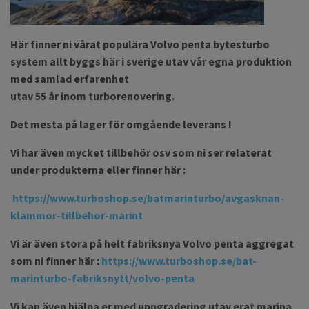
Här finner ni vårat populära Volvo penta bytesturbo
system allt byggs här i sverige utav vår egna produktion
med samlad erfarenhet
utav 55 år inom turborenovering.
Det mesta på lager för omgående leverans !
Vi har även mycket tillbehör osv som ni ser relaterat
under produkterna eller finner här :
https://www.turboshop.se/batmarinturbo/avgasknan-
klammor-tillbehor-marint
Vi är även stora på helt fabriksnya Volvo penta aggregat
som ni finner här :
https://www.turboshop.se/bat-
marinturbo-fabriksnytt/volvo-penta
Vi kan även hjälpa er med uppgradering utav erat marina