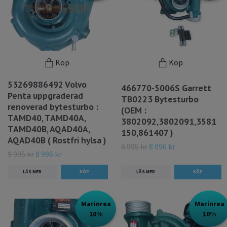
Köp
Köp
53269886492 Volvo
466770-5006S Garrett
Penta uppgraderad
TB0223 Bytesturbo
renoverad bytesturbo :
(OEM :
TAMD40, TAMD40A,
3802092,3802091,3581
TAMD40B, AQAD40A,
150,861407 )
AQAD40B ( Rostfri hylsa )
8 995 kr
8 096 kr
9 995 kr
8 996 kr
LÄS MER
LÄS MER
Marinrea
Marinrea
10%
10%