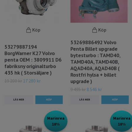
Köp
Köp
53269886492 Volvo
53279887194
Penta Billet upgrade
BorgWarner K27 Volvo
bytesturbo : TAMD40,
penta OEM : 3809911 D6
TAMD40A, TAMD40B,
fabriksny originalturbo
AQAD40A, AQAD40B (
435 hk ( Storsäljare )
Rostfri hylsa + billet
19 200 kr
17 280 kr
upgrade )
9 495 kr
8 546 kr
LÄS MER
LÄS MER
Marinrea
Marinrea
10%
10%