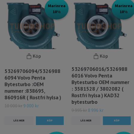
Marinrea
Marinrea
10%
10%
Köp
Köp
53269706016/5326988
53269706094/5326988
6016 Volvo Penta
6094 Volvo Penta
Bytesturbo OEM nummer
Bytesturbo :OEM
: 3581528 / 3802082 (
nummer :838695,
Rostfri hylsa ) KAD32
860916R ( Rostfri hylsa )
bytesturbo
10 000 kr
9 000 kr
9 995 kr
8 996 kr
LÄS MER
LÄS MER