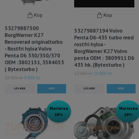
Köp
Köp
53279887500
53279887194 Volvo
BorgWarner K27
Penta D6-435 turbo med
Renoverad originalturbo
rostfri hylsa -
- Rostfri hylsa Volvo
BorgWarner K27 Volvo
Penta D6 330/350/370
penta OEM : 3809911 D6
OEM :3802151, 3584053
435 hk. (Bytesturbo )
( Bytesturbo )
12 000 kr
10 800 kr
10 995 kr
9 896 kr
LÄS MER
LÄS MER
Marinrea
Marinrea
10%
10%