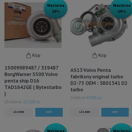
Marinrea
Marinrea
10%
10%
Köp
Köp
15009989487 / 319487
AS13 Volvo Penta
BorgWarner S500 Volvo
fabriksny original turbo
penta ship D16
D2-75 OEM : 3801341 D2
TAD1642GE ( Bytesturbo
turbo
)
9 995 kr
8 996 kr
25 000 kr
22 500 kr
LÄS MER
LÄS MER
Marinrea
Marinrea