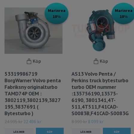
Marinrea
Marinrea
10%
10%
Köp
Köp
53319986719
AS13 Volvo Penta /
BorgWarner Volvo penta
Perkins truck bytesturbo
Fabriksny originalturbo
turbo OEM nummer
TAMD74P OEM :
:135756190,13575-
3802119,3802139,3827
6190, 3801341,4T-
195,3837691 (
511,4T511,F41CAD-
Bytesturbo )
S0083B,F41CAD-S0083G
24 995 kr
22 496 kr
8 999 kr
8 099 kr
LÄS MER
LÄS MER