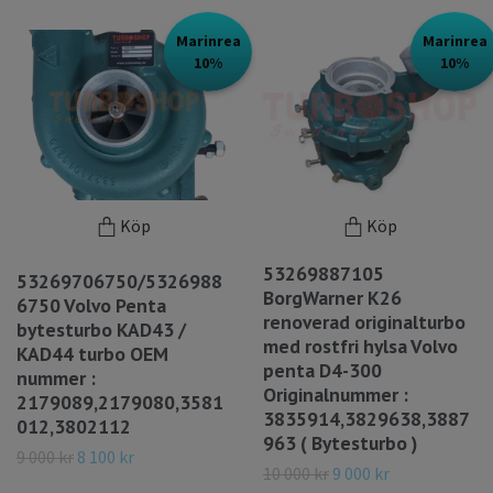
Marinrea
Marinrea
10%
10%
Köp
Köp
53269887105
53269706750/5326988
BorgWarner K26
6750 Volvo Penta
renoverad originalturbo
bytesturbo KAD43 /
med rostfri hylsa Volvo
KAD44 turbo OEM
penta D4-300
nummer :
Originalnummer :
2179089,2179080,3581
3835914,3829638,3887
012,3802112
963 ( Bytesturbo )
9 000 kr
8 100 kr
10 000 kr
9 000 kr