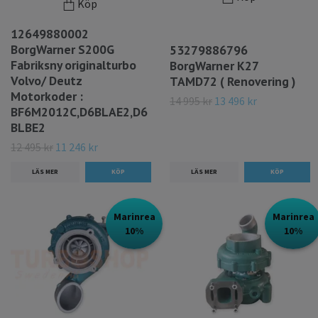
Köp
12649880002
BorgWarner S200G
53279886796
Fabriksny originalturbo
BorgWarner K27
Volvo/ Deutz
TAMD72 ( Renovering )
Motorkoder :
14 995 kr
13 496 kr
BF6M2012C,D6BLAE2,D6
BLBE2
12 495 kr
11 246 kr
LÄS MER
LÄS MER
Marinrea
Marinrea
10%
10%