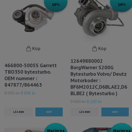
10%
10%
Köp
Köp
12649880002
466800-5005S Garrett
BorgWarner S200G
TBO350 bytesturbo.
Bytesturbo Volvo/ Deutz
OEM nummer :
Motorkoder :
847877/864463
BF6M2012C,D6BLAE2,D6
8 995 kr
8 096 kr
BLBE2 ( Bytesturbo )
9 000 kr
8 100 kr
LÄS MER
LÄS MER
Marinrea
Marinrea