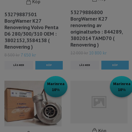
Köp
53279886800
53279887501
BorgWarner K27
BorgWarner K27
renovering av
Renovering Volvo Penta
originalturbo : 844289,
D6 280/300/310 OEM :
3802014 TAMD70 (
3802152,3584138 (
Renovering )
Renovering )
12 000 kr
10 800 kr
8 500 kr
7 650 kr
LÄS MER
LÄS MER
Marinrea
Marinrea
10%
10%
Köp