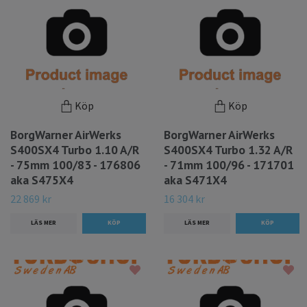
Köp
Köp
BorgWarner AirWerks
BorgWarner AirWerks
S400SX4 Turbo 1.10 A/R
S400SX4 Turbo 1.32 A/R
- 75mm 100/83 - 176806
- 71mm 100/96 - 171701
aka S475X4
aka S471X4
22 869 kr
16 304 kr
LÄS MER
LÄS MER