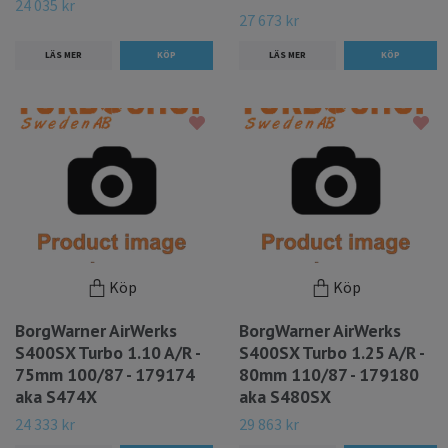
24 035 kr
27 673 kr
LÄS MER
LÄS MER
Köp
Köp
BorgWarner AirWerks
BorgWarner AirWerks
S400SX Turbo 1.10 A/R -
S400SX Turbo 1.25 A/R -
75mm 100/87 - 179174
80mm 110/87 - 179180
aka S474X
aka S480SX
24 333 kr
29 863 kr