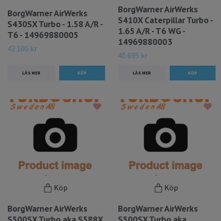
BorgWarner AirWerks
BorgWarner AirWerks
S410X Caterpillar Turbo -
S430SX Turbo - 1.58 A/R -
1.65 A/R - T6 WG -
T6 - 14969880005
14969880003
43 100 kr
40 695 kr
LÄS MER
LÄS MER
Köp
Köp
BorgWarner AirWerks
BorgWarner AirWerks
S500SX Turbo aka S588X
S500SX Turbo aka