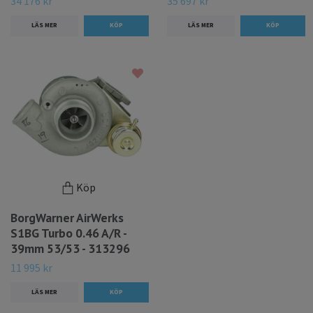
34 176 kr
35 697 kr
LÄS MER
LÄS MER
Köp
BorgWarner AirWerks
S1BG Turbo 0.46 A/R -
39mm 53/53 - 313296
11 995 kr
LÄS MER