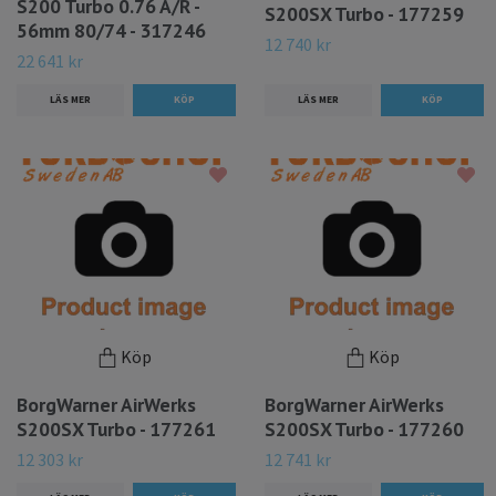
S200 Turbo 0.76 A/R -
S200SX Turbo - 177259
56mm 80/74 - 317246
12 740 kr
22 641 kr
LÄS MER
LÄS MER
Köp
Köp
BorgWarner AirWerks
BorgWarner AirWerks
S200SX Turbo - 177261
S200SX Turbo - 177260
12 303 kr
12 741 kr