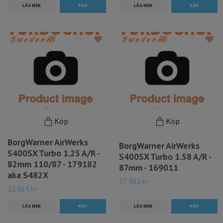
LÄS MER
LÄS MER
Köp
Köp
BorgWarner AirWerks
BorgWarner AirWerks
S400SX Turbo 1.25 A/R -
S400SX Turbo 1.58 A/R -
82mm 110/87 - 179182
87mm - 169011
aka S482X
17 302 kr
32 064 kr
LÄS MER
LÄS MER