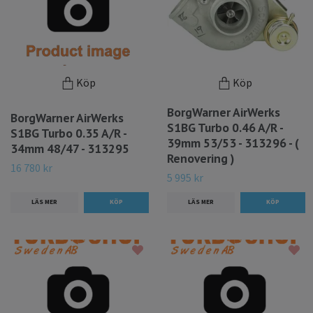
Köp
Köp
BorgWarner AirWerks
BorgWarner AirWerks
S1BG Turbo 0.46 A/R -
S1BG Turbo 0.35 A/R -
39mm 53/53 - 313296 - (
34mm 48/47 - 313295
Renovering )
16 780 kr
5 995 kr
LÄS MER
LÄS MER