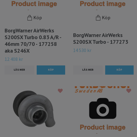
Köp
Köp
BorgWarner AirWerks
BorgWarner AirWerks
S200SX Turbo 0.83 A/R -
S200SX Turbo - 177273
46mm 70/70 - 177258
14 530 kr
aka S246X
12 408 kr
LÄS MER
LÄS MER