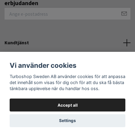
erbjudanden
Kundtjänst
Övrigt
Vi använder cookies
Turboshop Sweden AB använder cookies för att anpassa
Social Media
det innehåll som visas för dig och för att du ska få bästa
tänkbara upplevelse när du handlar hos oss.
Accept all
© 2026 Turboshop Sweden AB
Settings