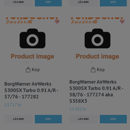
LÄS MER
LÄS MER
Köp
Köp
BorgWarner AirWerks
BorgWarner AirWerks
S300SX Turbo 0.91 A/R -
S300SX Turbo 0.91 A/R -
58/76 - 177274 aka
57/76 - 177282
S358X3
13 717 kr
13 432 kr
LÄS MER
LÄS MER