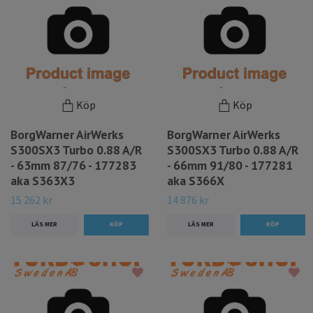
Köp
Köp
BorgWarner AirWerks
BorgWarner AirWerks
S300SX3 Turbo 0.88 A/R
S300SX3 Turbo 0.88 A/R
- 63mm 87/76 - 177283
- 66mm 91/80 - 177281
aka S363X3
aka S366X
15 262 kr
14 876 kr
LÄS MER
LÄS MER