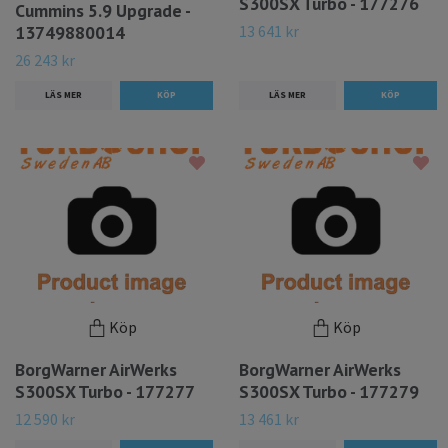
S300SX Turbo - 177276
Cummins 5.9 Upgrade -
13 641 kr
13749880014
26 243 kr
LÄS MER
LÄS MER
Köp
Köp
BorgWarner AirWerks
BorgWarner AirWerks
S300SX Turbo - 177277
S300SX Turbo - 177279
12 590 kr
13 461 kr