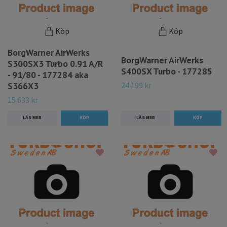
Köp
Köp
BorgWarner AirWerks
BorgWarner AirWerks
S300SX3 Turbo 0.91 A/R
S400SX Turbo - 177285
- 91/80 - 177284 aka
24 199 kr
S366X3
15 633 kr
LÄS MER
LÄS MER