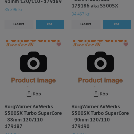
91mm 120/110 - 179189
179186 aka S500SX
35 396 kr
34 467 kr
LÄS MER
LÄS MER
Köp
Köp
BorgWarner AirWerks
BorgWarner AirWerks
S500SX Turbo SuperCore
S500SX Turbo SuperCore
- 88mm 120/110 -
- 90mm 120/110 -
179187
179190