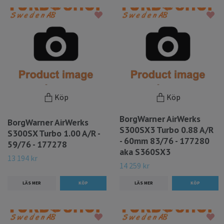
Köp
Köp
BorgWarner AirWerks
BorgWarner AirWerks
S300SX3 Turbo 0.88 A/R
S300SX Turbo 1.00 A/R -
- 60mm 83/76 - 177280
59/76 - 177278
aka S360SX3
13 194 kr
14 259 kr
LÄS MER
LÄS MER