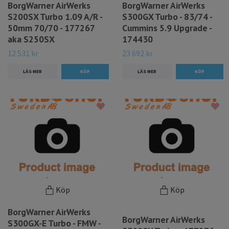
BorgWarner AirWerks
BorgWarner AirWerks
S200SX Turbo 1.09 A/R -
S300GX Turbo - 83/74 -
50mm 70/70 - 177267
Cummins 5.9 Upgrade -
aka S250SX
174430
12 531 kr
23 692 kr
LÄS MER
LÄS MER
Köp
Köp
BorgWarner AirWerks
BorgWarner AirWerks
S300GX-E Turbo - FMW -