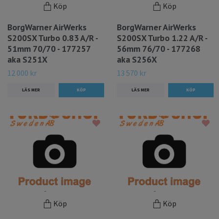
Köp
Köp
BorgWarner AirWerks
BorgWarner AirWerks
S200SX Turbo 0.83 A/R -
S200SX Turbo 1.22 A/R -
51mm 70/70 - 177257
56mm 76/70 - 177268
aka S251X
aka S256X
12 000 kr
13 570 kr
LÄS MER
LÄS MER
Köp
Köp