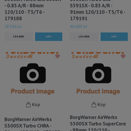
- 0.85 A/R - 88mm
S591SX - 0.85 A/R -
120/110 - T5/T6 -
91mm 120/110 - T5/T6 -
179188
179191
38 596 kr
40 689 kr
LÄS MER
LÄS MER
Köp
Köp
BorgWarner AirWerks
BorgWarner AirWerks
S500SX Turbo SuperCore
S500SX Turbo CHRA -
- 88mm 120/110 -