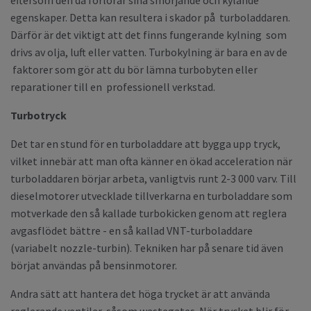
egenskaper. Detta kan resultera i skador på turboladdaren.
Därför är det viktigt att det finns fungerande kylning som
drivs av olja, luft eller vatten. Turbokylning är bara en av de
faktorer som gör att du bör lämna turbobyten eller
reparationer till en professionell verkstad.
Turbotryck
Det tar en stund för en turboladdare att bygga upp tryck,
vilket innebär att man ofta känner en ökad acceleration när
turboladdaren börjar arbeta, vanligtvis runt 2-3 000 varv. Till
dieselmotorer utvecklade tillverkarna en turboladdare som
motverkade den så kallade turbokicken genom att reglera
avgasflödet bättre - en så kallad VNT-turboladdare
(variabelt nozzle-turbin). Tekniken har på senare tid även
börjat användas på bensinmotorer.
Andra sätt att hantera det höga trycket är att använda
reglerande ventiler, såsom wastegates. När trycket blir för