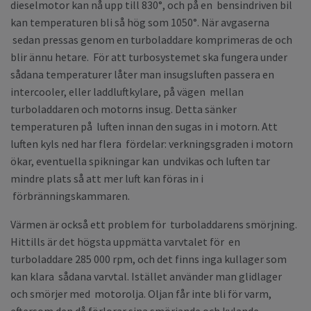
dieselmotor kan nå upp till 830°, och på en bensindriven bil
kan temperaturen bli så hög som 1050°. När avgaserna
sedan pressas genom en turboladdare komprimeras de och
blir ännu hetare. För att turbosystemet ska fungera under
sådana temperaturer låter man insugsluften passera en
intercooler, eller laddluftkylare, på vägen mellan
turboladdaren och motorns insug. Detta sänker
temperaturen på luften innan den sugas in i motorn. Att
luften kyls ned har flera fördelar: verkningsgraden i motorn
ökar, eventuella spikningar kan undvikas och luften tar
mindre plats så att mer luft kan föras in i
förbränningskammaren.
Värmen är också ett problem för turboladdarens smörjning.
Hittills är det högsta uppmätta varvtalet för en
turboladdare 285 000 rpm, och det finns inga kullager som
kan klara sådana varvtal. Istället använder man glidlager
och smörjer med motorolja. Oljan får inte bli för varm,
eftersom den då förlorar sina smörjande och kylande