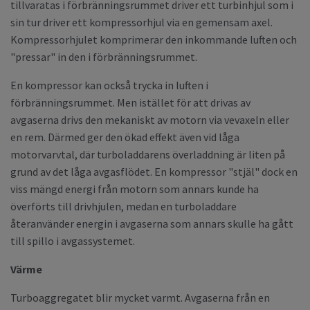
tillvaratas i förbränningsrummet driver ett turbinhjul som i
sin tur driver ett kompressorhjul via en gemensam axel.
Kompressorhjulet komprimerar den inkommande luften och
"pressar" in den i förbränningsrummet.
En kompressor kan också trycka in luften i
förbränningsrummet. Men istället för att drivas av
avgaserna drivs den mekaniskt av motorn via vevaxeln eller
en rem. Därmed ger den ökad effekt även vid låga
motorvarvtal, där turboladdarens överladdning är liten på
grund av det låga avgasflödet. En kompressor "stjäl" dock en
viss mängd energi från motorn som annars kunde ha
överförts till drivhjulen, medan en turboladdare
återanvänder energin i avgaserna som annars skulle ha gått
till spillo i avgassystemet.
Värme
Turboaggregatet blir mycket varmt. Avgaserna från en