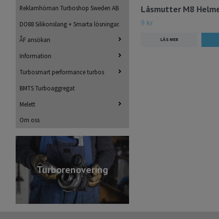
Låsmutter M8 Helme
Reklamhörnan Turboshop Sweden AB
9 kr
DO88 Silikonslang + Smarta lösningar.
ÅF ansökan
LÄS MER
Information
Turbosmart performance turbos
BMTS Turboaggregat
Melett
Om oss
Turborenovering