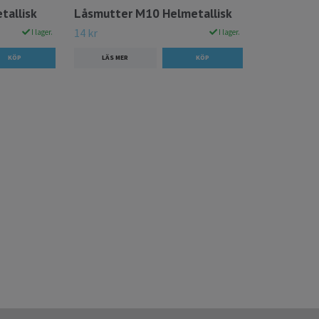
tallisk
Låsmutter M10 Helmetallisk
14 kr
I lager.
I lager.
LÄS MER