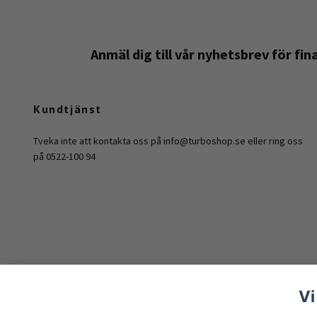
Anmäl dig till vår nyhetsbrev för fi
Kundtjänst
Tveka inte att kontakta oss på
info@turboshop.se
eller ring oss
på 0522-100 94
Vi