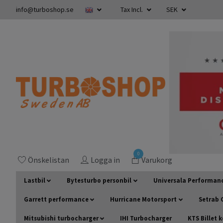
info@turboshop.se
Tax Incl.
SEK
0
Önskelistan
Logga in
Varukorg
Lastbil
Bytesturbo personbil
Universala Performan
Garrett performance
Hurricane Motorsport
Setrab O
Mitsubishi turbocharger
IHI Turbocharger
KTS Billet 