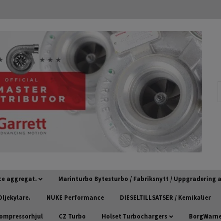
ce aggregat.
Marinturbo Bytesturbo / Fabriksnytt / Uppgradering
ljekylare.
NUKE Performance
DIESELTILLSATSER / Kemikalier
kompressorhjul
CZ Turbo
Holset Turbochargers
BorgWarner