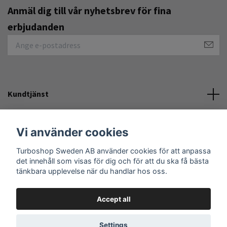
Anmäl dig till vår nyhetsbrev för fina
erbjudanden
Kundtjänst
Övrigt
Vi använder cookies
Turboshop Sweden AB använder cookies för att anpassa
Social Media
det innehåll som visas för dig och för att du ska få bästa
tänkbara upplevelse när du handlar hos oss.
Accept all
© 2026 Turboshop Sweden AB
Settings