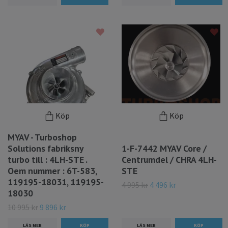
Köp
Köp
MYAV - Turboshop
Solutions fabriksny
1-F-7442 MYAV Core /
turbo till : 4LH-STE .
Centrumdel / CHRA 4LH-
Oem nummer : 6T-583,
STE
119195-18031, 119195-
4 995 kr
4 496 kr
18030
10 995 kr
9 896 kr
LÄS MER
LÄS MER