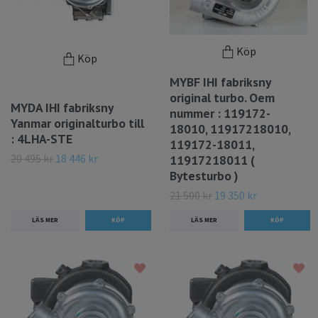
Köp
Köp
MYBF IHI fabriksny
original turbo. Oem
MYDA IHI fabriksny
nummer : 119172-
Yanmar originalturbo till
18010, 11917218010,
: 4LHA-STE
119172-18011,
20 495 kr
18 446 kr
11917218011 (
Bytesturbo )
21 500 kr
19 350 kr
LÄS MER
LÄS MER