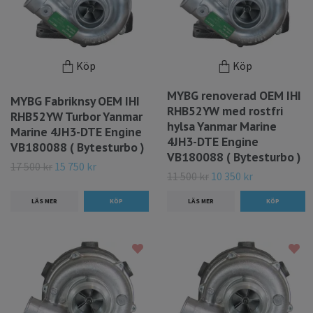
Köp
Köp
MYBG renoverad OEM IHI
MYBG Fabriknsy OEM IHI
RHB52YW med rostfri
RHB52YW Turbor Yanmar
hylsa Yanmar Marine
Marine 4JH3-DTE Engine
4JH3-DTE Engine
VB180088 ( Bytesturbo )
VB180088 ( Bytesturbo )
17 500 kr
15 750 kr
11 500 kr
10 350 kr
LÄS MER
LÄS MER