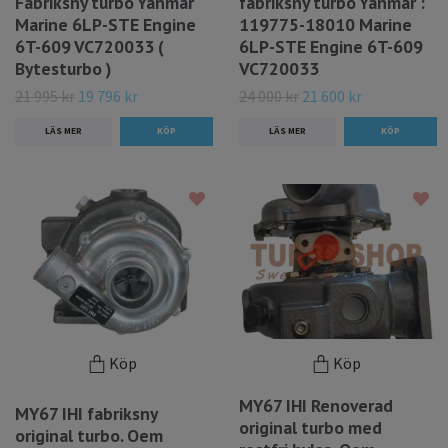
Fabriksny turbo Yanmar
fabriksny turbo Yanmar :
Marine 6LP-STE Engine
119775-18010 Marine
6T-609 VC720033 (
6LP-STE Engine 6T-609
Bytesturbo )
VC720033
21 995 kr
19 796 kr
24 000 kr
21 600 kr
LÄS MER
LÄS MER
Köp
Köp
MY67 IHI Renoverad
MY67 IHI fabriksny
original turbo med
original turbo. Oem