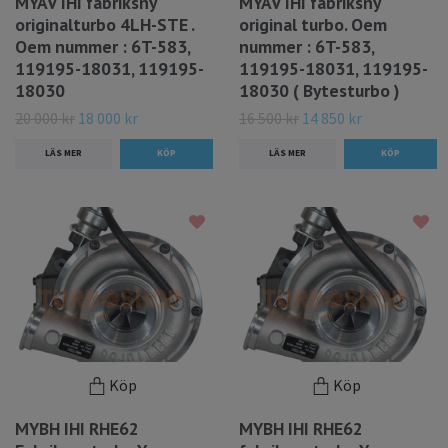
MYAV IHI fabriksny
MYAV IHI fabriksny
originalturbo 4LH-STE .
original turbo. Oem
Oem nummer : 6T-583,
nummer : 6T-583,
119195-18031, 119195-
119195-18031, 119195-
18030
18030 ( Bytesturbo )
20 000 kr
18 000 kr
16 500 kr
14 850 kr
LÄS MER
LÄS MER
Köp
Köp
MYBH IHI RHE62
MYBH IHI RHE62