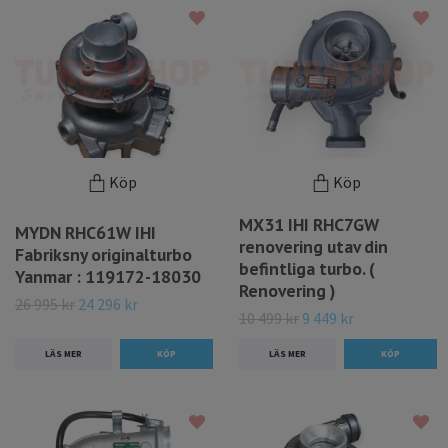
Köp
Köp
MX31 IHI RHC7GW
MYDN RHC61W IHI
renovering utav din
Fabriksny originalturbo
befintliga turbo. (
Yanmar : 119172-18030
Renovering )
26 995 kr
24 296 kr
10 499 kr
9 449 kr
LÄS MER
LÄS MER