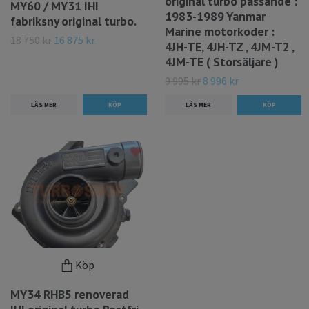
original turbo passande :
MY60 / MY31 IHI
1983-1989 Yanmar
fabriksny original turbo.
Marine motorkoder :
18 750 kr
16 875 kr
4JH-TE, 4JH-TZ , 4JM-T2 ,
4JM-TE ( Storsäljare )
9 995 kr
8 996 kr
LÄS MER
LÄS MER
Köp
MY34 RHB5 renoverad