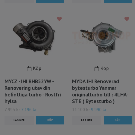
Köp
Köp
MYCZ - IHI RHB52YW -
MYDA IHI Renoverad
Renovering utav din
bytesturbo Yanmar
befintliga turbo - Rostfri
originalturbo till : 4LHA-
hylsa
STE ( Bytesturbo )
7 995 kr
7 196 kr
11 100 kr
9 990 kr
LÄS MER
LÄS MER