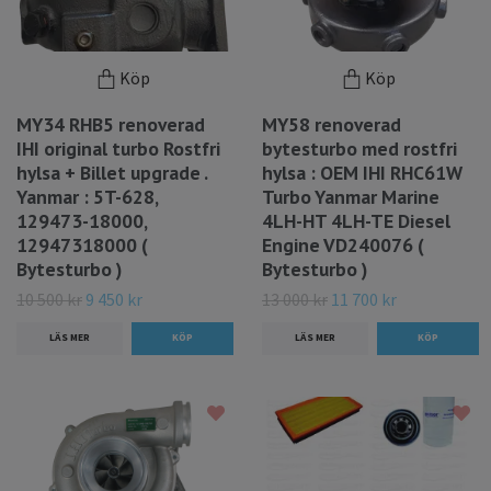
Köp
Köp
MY34 RHB5 renoverad
MY58 renoverad
IHI original turbo Rostfri
bytesturbo med rostfri
hylsa + Billet upgrade .
hylsa : OEM IHI RHC61W
Yanmar : 5T-628,
Turbo Yanmar Marine
129473-18000,
4LH-HT 4LH-TE Diesel
12947318000 (
Engine VD240076 (
Bytesturbo )
Bytesturbo )
10 500 kr
9 450 kr
13 000 kr
11 700 kr
LÄS MER
LÄS MER