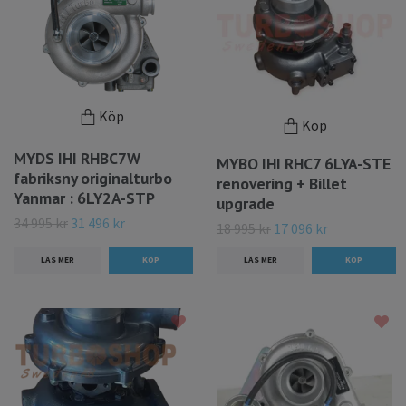
Köp
Köp
MYDS IHI RHBC7W
MYBO IHI RHC7 6LYA-STE
fabriksny originalturbo
renovering + Billet
Yanmar : 6LY2A-STP
upgrade
34 995 kr
31 496 kr
18 995 kr
17 096 kr
LÄS MER
LÄS MER