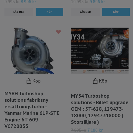
9 995 kr
8 996 kr
10 995 kr
9 896 kr
LÄS MER
LÄS MER
Köp
Köp
MYBH Turboshop
MY34 Turboshop
solutions fabriksny
solutions - Billet upgrade
ersättningsturbo -
OEM : 5T-628, 129473-
Yanmar Marine 6LP-STE
18000, 12947318000 (
Engine 6T-609
Storsäljare )
VC720033
7 995 kr
7 196 kr