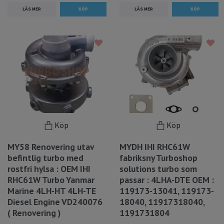
LÄS MER
LÄS MER
Köp
Köp
MY58 Renovering utav
MYDH IHI RHC61W
befintlig turbo med
fabriksny Turboshop
rostfri hylsa : OEM IHI
solutions turbo som
RHC61W Turbo Yanmar
passar : 4LHA-DTE OEM :
Marine 4LH-HT 4LH-TE
119173-13041, 119173-
Diesel Engine VD240076
18040, 11917318040,
( Renovering )
1191731804