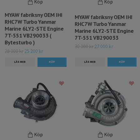
Köp
Köp
MYAW fabriksny OEM IHI
MYAW fabriksny OEM IHI
RHC7W Turbo Yanmar
RHC7W Turbo Yanmar
Marine 6LY2-STE Engine
Marine 6LY2-STE Engine
7T-551 VB290033 (
7T-551 VB290033
Bytesturbo )
30 000 kr
27 000 kr
28 000 kr
25 200 kr
LÄS MER
LÄS MER
Köp
Köp