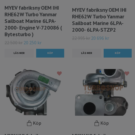
MYEV fabriksny OEM IHI
MYEV fabriksny OEM IHI
RHE62W Turbo Yanmar
RHE62W Turbo Yanmar
Sailboat Marine 6LPA-
Sailboat Marine 6LPA-
2000- Engine V-720086 (
2000- 6LPA-STZP2
Bytesturbo )
22 995 kr
20 696 kr
22 500 kr
20 250 kr
LÄS MER
LÄS MER
Köp
Köp