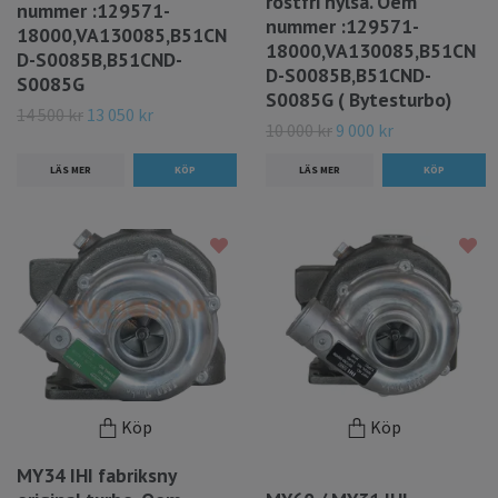
rostfri hylsa. Oem
nummer :129571-
nummer :129571-
18000,VA130085,B51CN
18000,VA130085,B51CN
D-S0085B,B51CND-
D-S0085B,B51CND-
S0085G
S0085G ( Bytesturbo)
14 500 kr
13 050 kr
10 000 kr
9 000 kr
LÄS MER
LÄS MER
Köp
Köp
MY34 IHI fabriksny