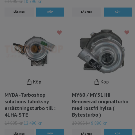
11 995 kr
10 796 kr
LÄS MER
LÄS MER
Köp
Köp
MYDA -Turboshop
MY60 / MY31 IHI
solutions fabriksny
Renoverad originalturbo
ersättningsturbo till :
med rostfri hylsa (
4LHA-STE
Bytesturbo )
14 995 kr
13 496 kr
10 995 kr
9 896 kr
LÄS MER
LÄS MER