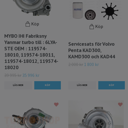
Köp
Köp
MYBO IHI Fabriksny
Yanmar turbo till : 6LYA-
Servicesats för Volvo
STE OEM : 119574-
Penta KAD300,
18010, 119574-18011,
KAMD300 och KAD44
119574-18012, 119574-
2 000 kr
1 800 kr
18020
39 995 kr
35 996 kr
LÄS MER
LÄS MER