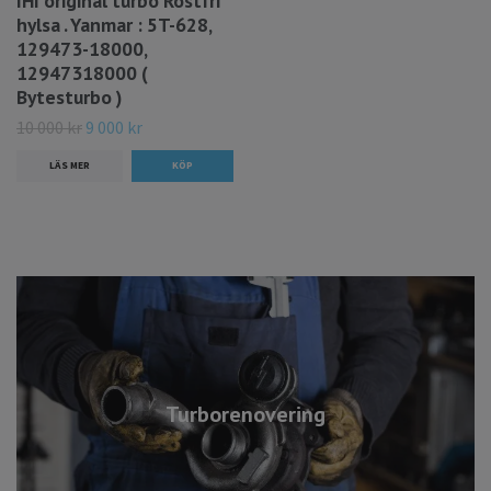
IHI original turbo Rostfri
hylsa . Yanmar : 5T-628,
129473-18000,
12947318000 (
Bytesturbo )
10 000 kr
9 000 kr
LÄS MER
Turborenovering