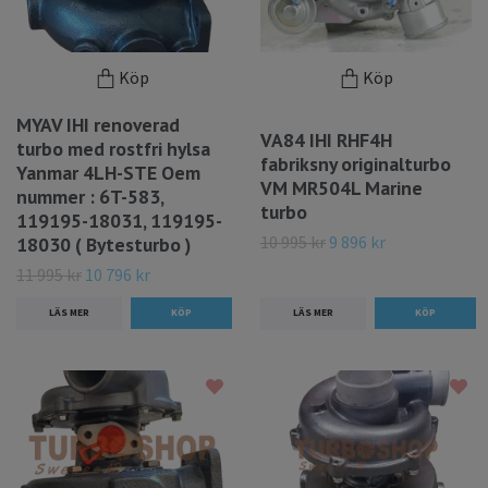
Köp
Köp
MYAV IHI renoverad
VA84 IHI RHF4H
turbo med rostfri hylsa
fabriksny originalturbo
Yanmar 4LH-STE Oem
VM MR504L Marine
nummer : 6T-583,
turbo
119195-18031, 119195-
10 995 kr
9 896 kr
18030 ( Bytesturbo )
11 995 kr
10 796 kr
LÄS MER
LÄS MER