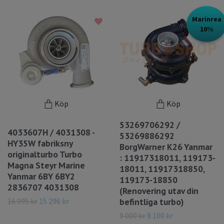
Marinrea
10%
Köp
Köp
53269706292 /
4033607H / 4031308 -
53269886292
HY35W fabriksny
BorgWarner K26 Yanmar
originalturbo Turbo
: 11917318011, 119173-
Magna Steyr Marine
18011, 11917318850,
Yanmar 6BY 6BY2
119173-18850
2836707 4031308
(Renovering utav din
16 995 kr
15 296 kr
befintliga turbo)
9 000 kr
8 100 kr