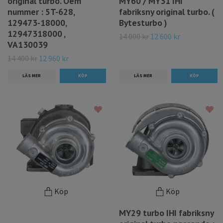
original turbo. Oem
MY60 / MY31 IHI
nummer : 5T-628,
fabriksny original turbo. (
129473-18000,
Bytesturbo )
12947318000 ,
14 000 kr
12 600 kr
VA130039
14 400 kr
12 960 kr
LÄS MER
LÄS MER
Köp
Köp
MY29 turbo IHI fabriksny