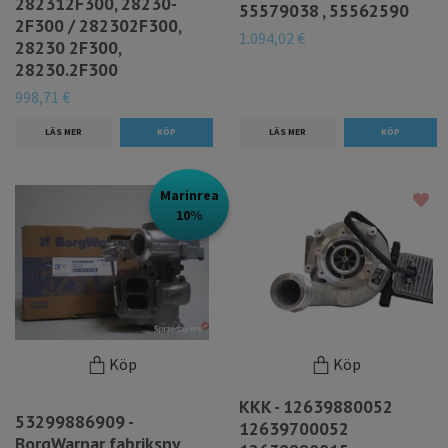
282312F300, 28230-
55579038 , 55562590
2F300 / 282302F300,
1.094,02 €
28230 2F300,
28230.2F300
998,71 €
LÄS MER
LÄS MER
Marinrea
10%
Köp
Köp
KKK - 12639880052
53299886909 -
12639700052
BorgWarnar fabriksny