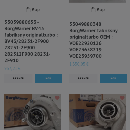
Köp
Köp
53039880653 -
53049880348
BorgWarner BV43
BorgWarner fabriksny
fabriksny originalturbo :
originalturbo OEM :
BV43/28231-2F900
VOE22920126
28231-2F900
VOE23658219
282312F900 28231-
VOE23959700
2F910
1.550,05 €
957,21 €
LÄS MER
LÄS MER