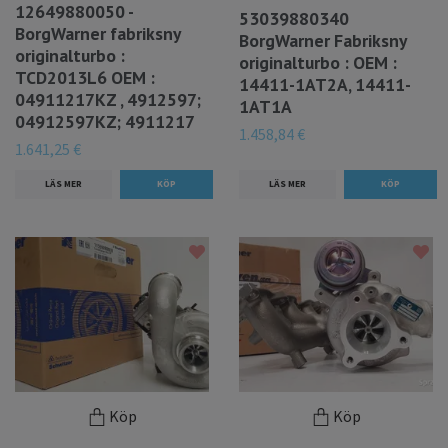
12649880050 -
53039880340
BorgWarner fabriksny
BorgWarner Fabriksny
originalturbo :
originalturbo : OEM :
TCD2013L6 OEM :
14411-1AT2A, 14411-
04911217KZ , 4912597;
1AT1A
04912597KZ; 4911217
1.458,84 €
1.641,25 €
LÄS MER
LÄS MER
Köp
Köp