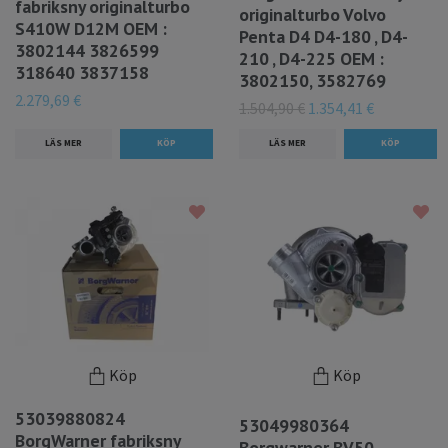
fabriksny originalturbo
originalturbo Volvo
S410W D12M OEM :
Penta D4 D4-180 , D4-
3802144 3826599
210 , D4-225 OEM :
318640 3837158
3802150, 3582769
2.279,69 €
1.504,90 €
1.354,41 €
LÄS MER
LÄS MER
Köp
Köp
53039880824
53049980364
BorgWarner fabriksny
Borgwarner BV50 -