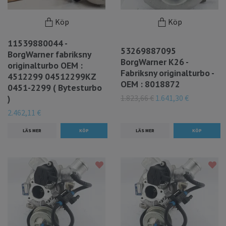
Köp
Köp
11539880044 -
53269887095
BorgWarner fabriksny
BorgWarner K26 -
originalturbo OEM :
Fabriksny originalturbo -
4512299 04512299KZ
OEM : 8018872
0451-2299 ( Bytesturbo
1.823,66 €
1.641,30 €
)
2.462,11 €
LÄS MER
LÄS MER