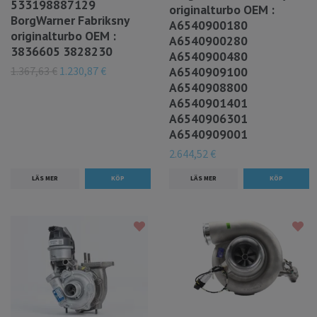
533198887129
originalturbo OEM :
BorgWarner Fabriksny
A6540900180
originalturbo OEM :
A6540900280
3836605 3828230
A6540900480
1.367,63 €
1.230,87 €
A6540909100
A6540908800
A6540901401
A6540906301
A6540909001
2.644,52 €
LÄS MER
LÄS MER