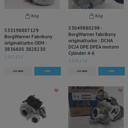
Köp
Köp
53049880298 -
533198887129
BorgWarner fabriksny
BorgWarner Fabriksny
originalturbo : DCHA
originalturbo OEM :
DCJA DPE DPEA motorn
3836605 3828230
Cylinder 4-6
1.367,63 €
3.374,17 €
LÄS MER
LÄS MER