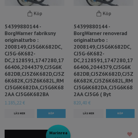
Köp
Köp
54399880144 -
54399880144 -
BorgWarner fabriksny
BorgWarner renoverad
originalturbo :
originalturbo :
2008149,CJ5G6K682DC,
2008149,CJ5G6K682DC,
CJ5G-6K682-
CJ5G-6K682-
DC,2128591,1747280,17
DC,2128591,1747280,17
66406,2044379,CJ5G6K
66406,2044379,CJ5G6K
682DB,CJ5Z6K682D,CJ5Z
682DB,CJ5Z6K682D,CJ5Z
6K682K,CJ5Z6K682L,RM
6K682K,CJ5Z6K682L,RM
CJ5G6K682DA,CJ5G6K68
CJ5G6K682DA,CJ5G6K68
2AA CJ5G6K682BA
2AA CJ5G6 ( Byt
1.185,22 €
820,40 €
LÄS MER
LÄS MER
Marinrea