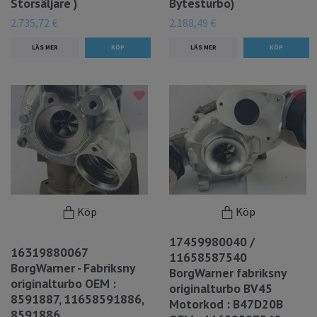
Storsäljare )
Bytesturbo)
2.735,72 €
2.188,49 €
LÄS MER
LÄS MER
Köp
Köp
17459980040 /
16319880067
11658587540
BorgWarner - Fabriksny
BorgWarner fabriksny
originalturbo OEM :
originalturbo BV45
8591887, 11658591886,
Motorkod : B47D20B
8591886