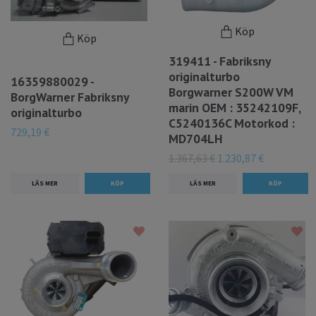
Köp
Köp
319411 - Fabriksny
originalturbo
16359880029 -
Borgwarner S200W VM
BorgWarner Fabriksny
marin OEM : 35242109F,
originalturbo
C5240136C Motorkod :
729,19 €
MD704LH
1.367,63 €
1.230,87 €
LÄS MER
LÄS MER