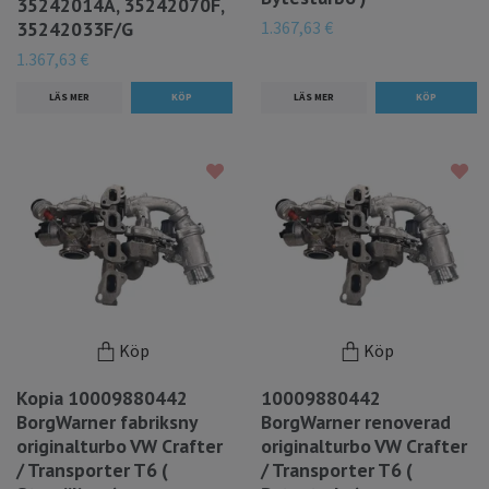
35242014A, 35242070F,
1.367,63 €
35242033F/G
1.367,63 €
LÄS MER
LÄS MER
Köp
Köp
Kopia 10009880442
10009880442
BorgWarner fabriksny
BorgWarner renoverad
originalturbo VW Crafter
originalturbo VW Crafter
/ Transporter T6 (
/ Transporter T6 (