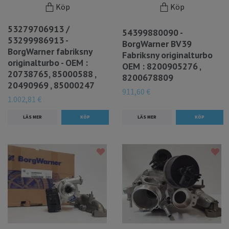
Köp
Köp
53279706913 /
54399880090 -
53299986913 -
BorgWarner BV39
BorgWarner fabriksny
Fabriksny originalturbo
originalturbo - OEM :
OEM : 8200905276 ,
20738765, 85000588 ,
8200678809
20490969 , 85000247
911,60 €
1.002,81 €
LÄS MER
LÄS MER