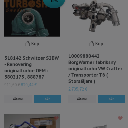
10%
Köp
Köp
10009880442
318142 Schwitzer S2BW
BorgWarner fabriksny
- Renovering
originalturbo VW Crafter
originalturbo- OEM :
/ Transporter T6 (
3802175 , 888787
Storsäljare )
911,60 €
820,44 €
2.735,72 €
LÄS MER
LÄS MER