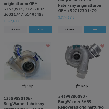
originalturbo OEM -
Fabriksny originalturbo :
32339971, 32257802,
OEM : 99712301479
36011747, 31493482
3.374,17 €
1.367,63 €
LÄS MER
LÄS MER
Köp
Köp
54399880090 -
12589880106 -
BorgWarner BV39
BorgWarner fabriksny
Renoverad originalturbo
originalturbo : Deutz