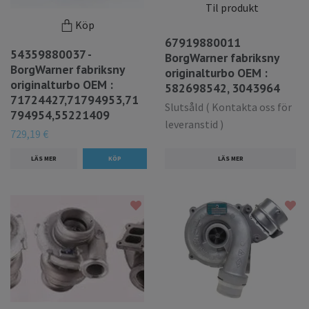
Til produkt
Köp
67919880011
54359880037 -
BorgWarner fabriksny
BorgWarner fabriksny
originalturbo OEM :
originalturbo OEM :
582698542, 3043964
71724427,71794953,71
Slutsåld ( Kontakta oss för
794954,55221409
leveranstid )
729,19 €
LÄS MER
LÄS MER