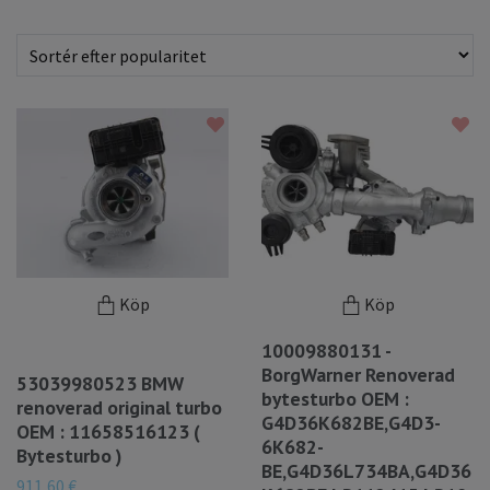
Köp
Köp
10009880131 -
BorgWarner Renoverad
53039980523 BMW
bytesturbo OEM :
renoverad original turbo
G4D36K682BE,G4D3-
OEM : 11658516123 (
6K682-
Bytesturbo )
BE,G4D36L734BA,G4D36
911,60 €