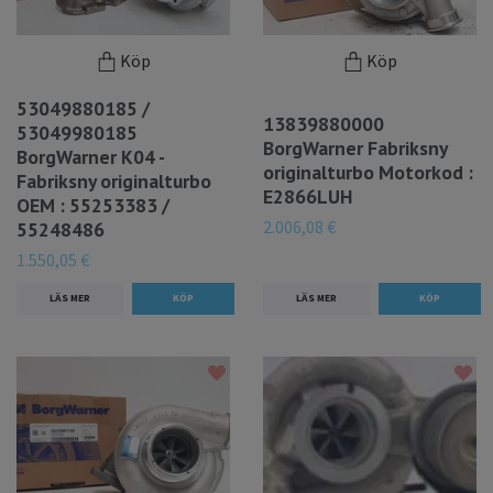
Köp
Köp
53049880185 /
13839880000
53049980185
BorgWarner Fabriksny
BorgWarner K04 -
originalturbo Motorkod :
Fabriksny originalturbo
E2866LUH
OEM : 55253383 /
2.006,08 €
55248486
1.550,05 €
LÄS MER
LÄS MER