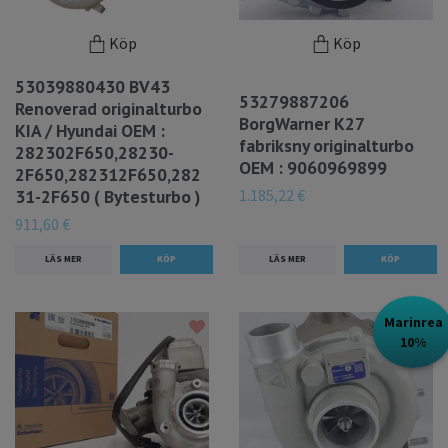
Köp
Köp
53039880430 BV43
53279887206
Renoverad originalturbo
BorgWarner K27
KIA / Hyundai OEM :
fabriksny originalturbo
282302F650,28230-
OEM : 9060969899
2F650,282312F650,282
1.185,22 €
31-2F650 ( Bytesturbo )
911,60 €
LÄS MER
LÄS MER
Marinrea
10%