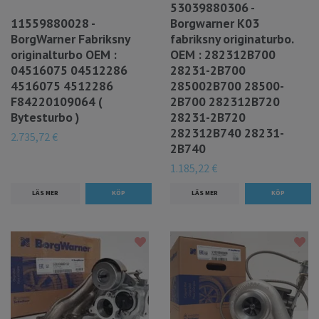
53039880306 -
11559880028 -
Borgwarner K03
BorgWarner Fabriksny
fabriksny originaturbo.
originalturbo OEM :
OEM : 282312B700
04516075 04512286
28231-2B700
4516075 4512286
285002B700 28500-
F84220109064 (
2B700 282312B720
Bytesturbo )
28231-2B720
282312B740 28231-
2.735,72 €
2B740
1.185,22 €
LÄS MER
LÄS MER