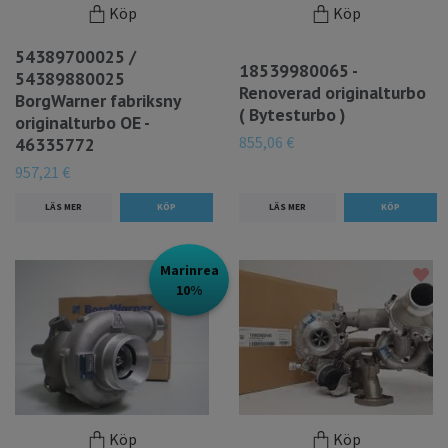
Köp
Köp
54389700025 /
18539980065 -
54389880025
Renoverad originalturbo
BorgWarner fabriksny
( Bytesturbo )
originalturbo OE -
855,06 €
46335772
957,21 €
LÄS MER
LÄS MER
Marinrea
10%
Köp
Köp