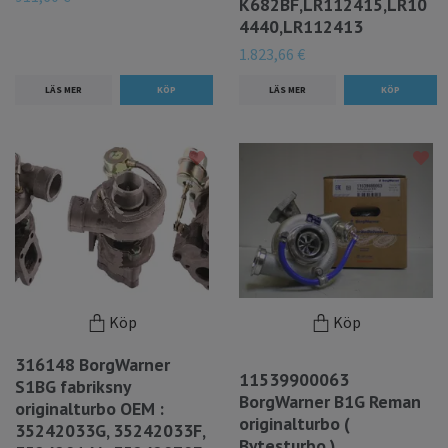
K682BF,LR112415,LR10
4440,LR112413
1.823,66 €
LÄS MER
LÄS MER
Köp
Köp
316148 BorgWarner
11539900063
S1BG fabriksny
BorgWarner B1G Reman
originalturbo OEM :
originalturbo (
35242033G, 35242033F,
Bytesturbo )