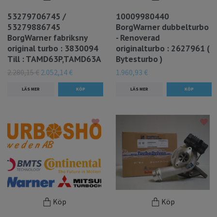
53279706745 /
10009980440
53279886745
BorgWarner dubbelturbo
BorgWarner fabriksny
- Renoverad
original turbo : 3830094
originalturbo : 2627961 (
Till : TAMD63P,TAMD63A
Bytesturbo )
2.280,15 €
2.052,14 €
1.960,93 €
LÄS MER
LÄS MER
Köp
Köp