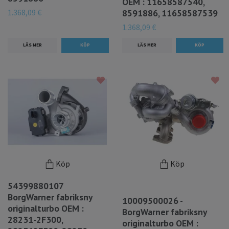
OEM : 11658587540,
1.368,09 €
8591886, 11658587539
1.368,09 €
LÄS MER
LÄS MER
Köp
Köp
54399880107
BorgWarner fabriksny
10009500026 -
originalturbo OEM :
BorgWarner fabriksny
28231-2F300,
originalturbo OEM :