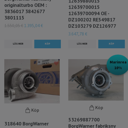
12639880015
originalturbo OEM :
12639700015
3836017 3842677
12639700094 OE -
3801115
DZ100202 RE549817
1.550,05 €
1.395,04 €
DZ103279 DZ126977
3.647,78 €
LÄS MER
LÄS MER
Marinrea
10%
Köp
Köp
53269887700
318640 BorgWarner
BorgWarner fabriksny