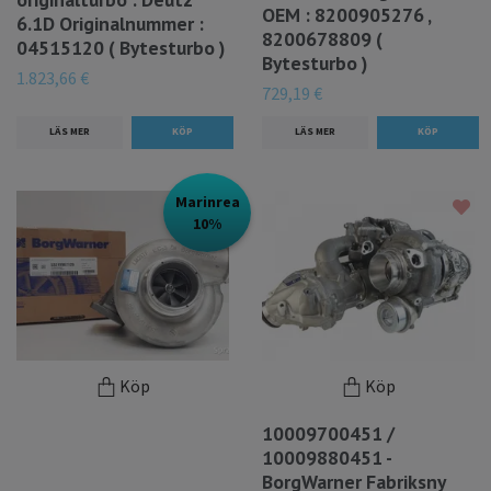
OEM : 8200905276 ,
6.1D Originalnummer :
8200678809 (
04515120 ( Bytesturbo )
Bytesturbo )
1.823,66 €
729,19 €
LÄS MER
LÄS MER
Marinrea
10%
Köp
Köp
10009700451 /
10009880451 -
BorgWarner Fabriksny