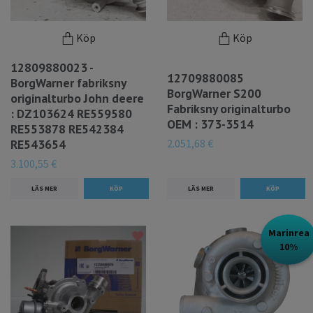
Köp
Köp
12809880023 -
12709880085
BorgWarner fabriksny
BorgWarner S200
originalturbo John deere
Fabriksny originalturbo
: DZ103624 RE559580
OEM : 373-3514
RE553878 RE542384
2.051,68 €
RE543654
3.100,55 €
LÄS MER
LÄS MER
Marinrea
10%