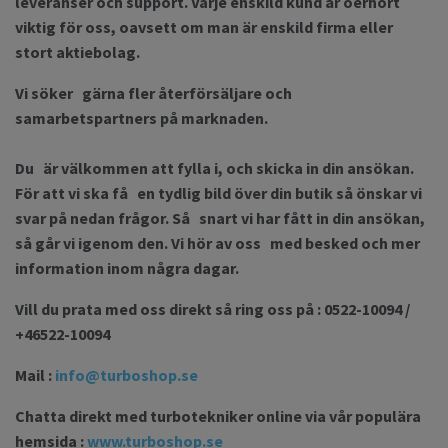
leveranser och support. Varje enskild kund är oerhört
viktig för oss, oavsett om man är enskild firma eller
stort aktiebolag.
Vi söker gärna fler återförsäljare och
samarbetspartners på marknaden.
Du är välkommen att fylla i, och skicka in din ansökan.
För att vi ska få en tydlig bild över din butik så önskar vi
svar på nedan frågor. Så snart vi har fått in din ansökan,
så går vi igenom den. Vi hör av oss med besked och mer
information inom några dagar.
Vill du prata med oss direkt så ring oss på : 0522-10094 /
+46522-10094
Mail :
info@turboshop.se
Chatta direkt med turbotekniker online via vår populära
hemsida :
www.turboshop.se