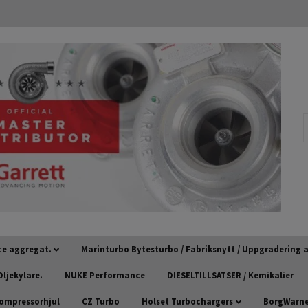
ce aggregat.
Marinturbo Bytesturbo / Fabriksnytt / Uppgradering
ljekylare.
NUKE Performance
DIESELTILLSATSER / Kemikalier
kompressorhjul
CZ Turbo
Holset Turbochargers
BorgWarner