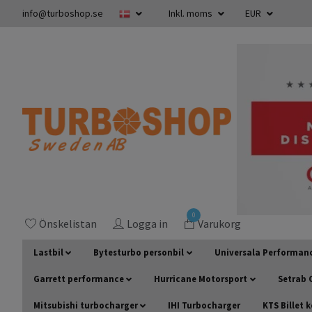
info@turboshop.se
Inkl. moms
EUR
0
Önskelistan
Logga in
Varukorg
Lastbil
Bytesturbo personbil
Universala Performan
Garrett performance
Hurricane Motorsport
Setrab O
Mitsubishi turbocharger
IHI Turbocharger
KTS Billet 