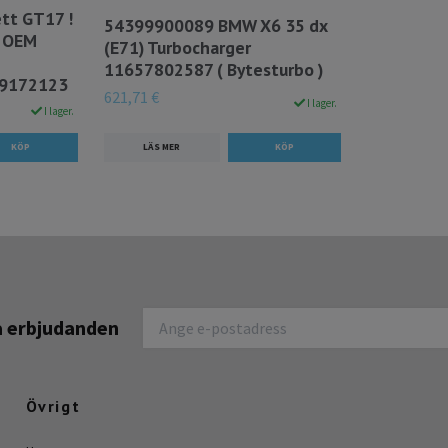
tt GT17 !
54399900089 BMW X6 35 dx
0 OEM
(E71) Turbocharger
11657802587 ( Bytesturbo )
,9172123
621,71 €
I lager.
I lager.
LÄS MER
na erbjudanden
Övrigt