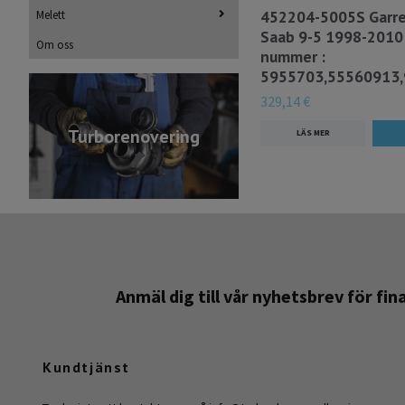
452204-5005S Garre
Melett
Saab 9-5 1998-201
Om oss
nummer :
5955703,55560913
329,14 €
Turborenovering
LÄS MER
Anmäl dig till vår nyhetsbrev för fi
Kundtjänst