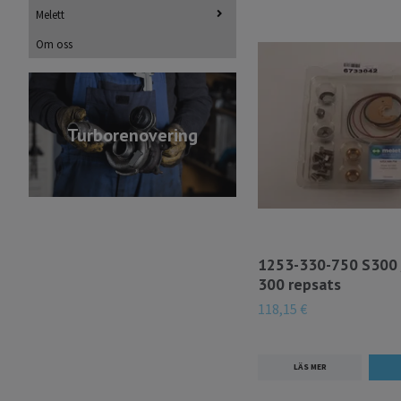
Melett
Om oss
Turborenovering
1253-330-750 S300 
300 repsats
118,15 €
LÄS MER