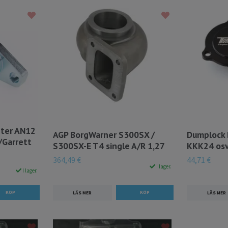
pter AN12
AGP BorgWarner S300SX /
Dumplock 
/Garrett
S300SX-E T4 single A/R 1,27
KKK24 osv.
364,49 €
44,71 €
I lager.
I lager.
LÄS MER
LÄS MER