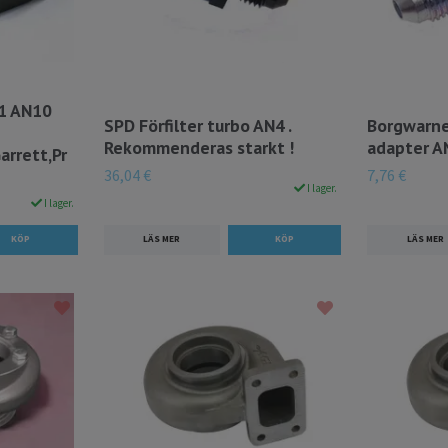
51 AN10
SPD Förfilter turbo AN4 .
Borgwarne
Rekommenderas starkt !
adapter A
arrett,Pr
36,04 €
7,76 €
I lager.
I lager.
LÄS MER
LÄS MER