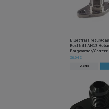
Billetfräst returadap
Rostfritt AN12 Holse
Borgwarner/Garrett 
36,04 €
LÄS MER