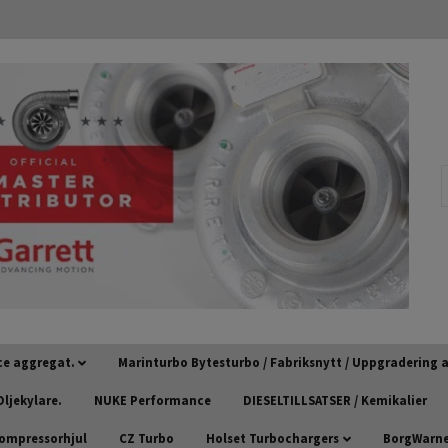
ce aggregat.
Marinturbo Bytesturbo / Fabriksnytt / Uppgradering
ljekylare.
NUKE Performance
DIESELTILLSATSER / Kemikalier
kompressorhjul
CZ Turbo
Holset Turbochargers
BorgWarner