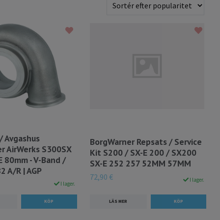
/ Avgashus
BorgWarner Repsats / Service
r AirWerks S300SX
Kit S200 / SX-E 200 / SX200
E 80mm - V-Band /
SX-E 252 257 52MM 57MM
2 A/R | AGP
72,90 €
I lager.
I lager.
LÄS MER