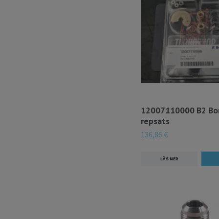
12007110000 B2 Bo
repsats
136,86 €
LÄS MER