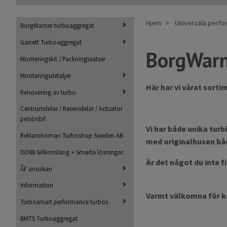
Hjem
Universala perf
BorgWarner turboaggregat
Garrett Turboaggregat
BorgWarne
Monteringskit / Packningssatser
Monteringsdetaljer
Här har vi vårat sorti
Renovering av turbo
Centrumdelar / Reservdelar / Actuator
personbil
Vi har både unika turb
Reklamhörnan Turboshop Sweden AB
med originalhusen båd
DO88 Silikonslang + Smarta lösningar.
Är det något du inte fi
ÅF ansökan
Information
Varmt välkomna för k
Turbosmart performance turbos
BMTS Turboaggregat