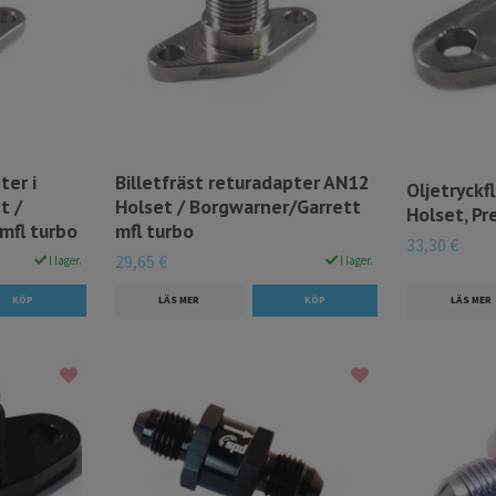
ter i
Billetfräst returadapter AN12
Oljetryck
t /
Holset / Borgwarner/Garrett
Holset, Pr
mfl turbo
mfl turbo
33,30 €
29,65 €
I lager.
I lager.
LÄS MER
LÄS MER