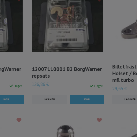
Billetfräs
rgWarner
12007110001 B2 BorgWarner
Holset / 
repsats
mfl turbo
136,86 €
I lager.
I lager.
29,65 €
LÄS MER
LÄS MER