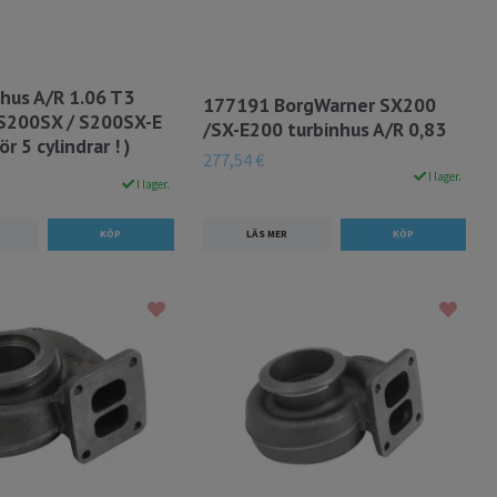
hus A/R 1.06 T3
177191 BorgWarner SX200
l S200SX / S200SX-E
/SX-E200 turbinhus A/R 0,83
ör 5 cylindrar ! )
277,54 €
I lager.
I lager.
LÄS MER