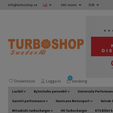
info@turboshop.se
Inkl. moms
EUR
0
Önskelistan
Logga in
Varukorg
Lastbil
Bytesturbo personbil
Universala Performan
Garrett performance
Hurricane Motorsport
Setrab O
Mitsubishi turbocharger
IHI Turbocharger
KTS Billet 