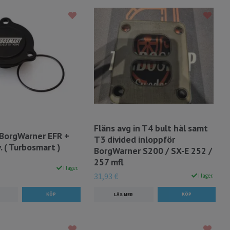
Fläns avg in T4 bult hål samt
BorgWarner EFR +
T3 divided inloppför
 ( Turbosmart )
BorgWarner S200 / SX-E 252 /
257 mfl
I lager.
31,93 €
I lager.
LÄS MER