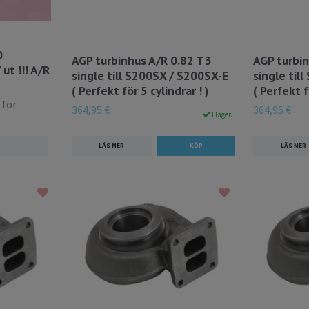
0
AGP turbinhus A/R 0.82 T3
AGP turbin
ut !!! A/R
single till S200SX / S200SX-E
single til
( Perfekt för 5 cylindrar ! )
( Perfekt f
 för
364,95 €
364,95 €
I lager.
LÄS MER
LÄS MER