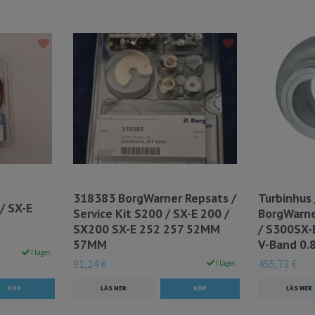
318383 BorgWarner Repsats /
Turbinhus 
/ SX-E
Service Kit S200 / SX-E 200 /
BorgWarne
SX200 SX-E 252 257 52MM
/ S300SX-
57MM
V-Band 0.8
I lager.
91,24 €
455,73 €
I lager.
LÄS MER
LÄS MER