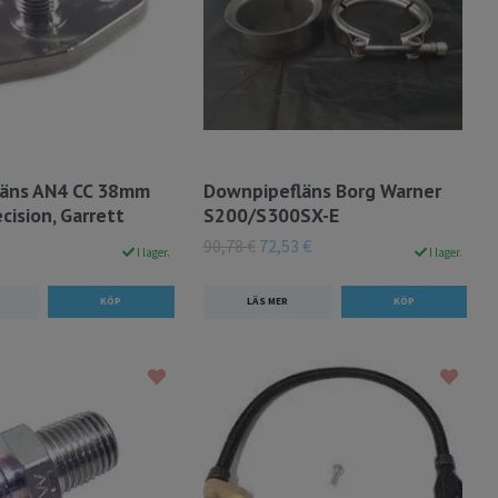
fläns AN4 CC 38mm
Downpipefläns Borg Warner
ecision, Garrett
S200/S300SX-E
90,78 €
72,53 €
I lager.
I lager.
LÄS MER