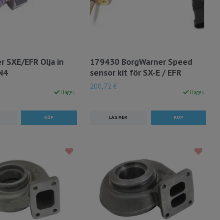
r SXE/EFR Olja in
179430 BorgWarner Speed
N4
sensor kit för SX-E / EFR
200,72 €
I lager.
I lager.
LÄS MER