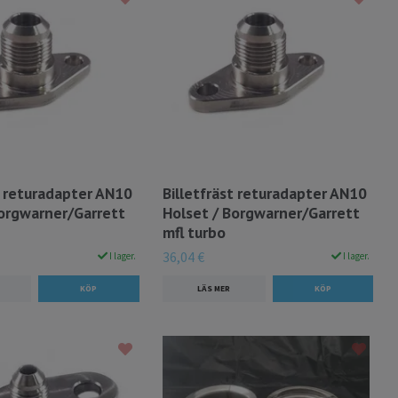
t returadapter AN10
Billetfräst returadapter AN10
Borgwarner/Garrett
Holset / Borgwarner/Garrett
mfl turbo
36,04 €
I lager.
I lager.
LÄS MER