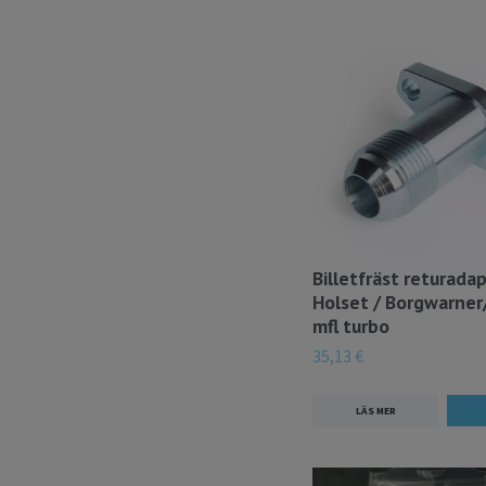
Billetfräst returada
Holset / Borgwarner
mfl turbo
35,13 €
LÄS MER