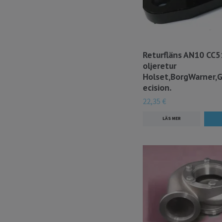
Returfläns AN10 CC
oljeretur
Holset,BorgWarner,G
ecision.
22,35 €
LÄS MER