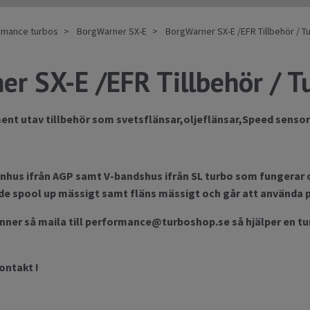
ormance turbos
BorgWarner SX-E
BorgWarner SX-E /EFR Tillbehör / T
r SX-E /EFR Tillbehör / T
ment utav tillbehör som svetsflänsar,oljeflänsar,Speed sensor
inhus ifrån AGP samt V-bandshus ifrån SL turbo som fungerar o
e spool up mässigt samt fläns mässigt och går att använda på
nner så maila till
performance@turboshop.se
så hjälper en t
ontakt !