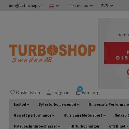
info@turboshop.se
Inkl. moms
EUR
0
Önskelistan
Logga in
Varukorg
Lastbil
Bytesturbo personbil
Universala Performan
Garrett performance
Hurricane Motorsport
Setrab O
Mitsubishi turbocharger
IHI Turbocharger
KTS Billet 