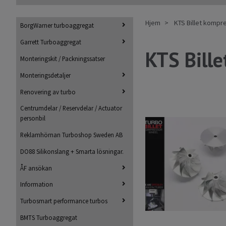
Hjem
KTS Billet kompre
BorgWarner turboaggregat
Garrett Turboaggregat
KTS Bille
Monteringskit / Packningssatser
Monteringsdetaljer
Renovering av turbo
Centrumdelar / Reservdelar / Actuator
personbil
Reklamhörnan Turboshop Sweden AB
DO88 Silikonslang + Smarta lösningar.
ÅF ansökan
Information
Turbosmart performance turbos
BMTS Turboaggregat