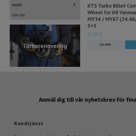
KTS Turbo Billet Co
Melett
Wheel for IHI Yanma
Om oss
MY34 / MY67 (34.48
5+5
81,66 €
Turborenovering
LÄS MER
Anmäl dig till vår nyhetsbrev för fi
Kundtjänst