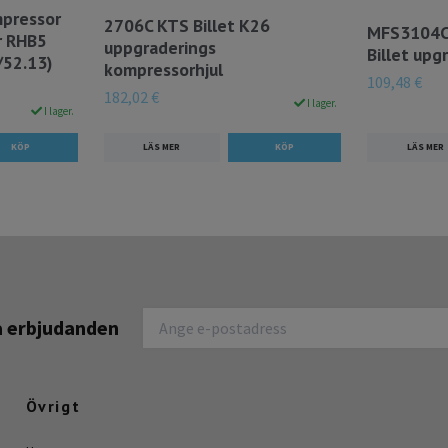
mpressor
2706C KTS Billet K26
MFS3104C
r RHB5
uppgraderings
Billet upg
/52.13)
kompressorhjul
109,48 €
182,02 €
I lager.
I lager.
LÄS MER
LÄS MER
na erbjudanden
Övrigt