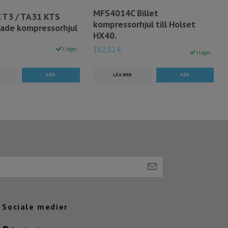
MFS4014C Billet
 T3 / TA31 KTS
kompressorhjul till Holset
rade kompressorhjul
HX40.
182,02 €
I lager.
I lager.
LÄS MER
Sociale medier