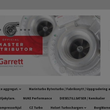
ce aggregat.
Marinturbo Bytesturbo / Fabriksnytt / Uppgradering
ljekylare.
NUKE Performance
DIESELTILLSATSER / Kemikalier
kompressorhjul
CZ Turbo
Holset Turbochargers
BorgWarner