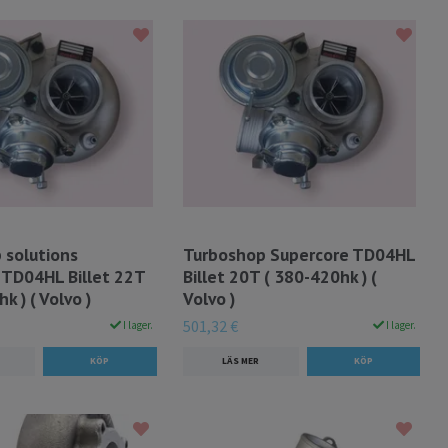
 solutions
Turboshop Supercore TD04HL
 TD04HL Billet 22T
Billet 20T ( 380-420hk ) (
k ) ( Volvo )
Volvo )
501,32 €
I lager.
I lager.
LÄS MER