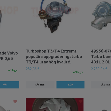
Turboshop T3/T4 Extremt
49S36-070
ade Volvo
populära uppgraderingsturbo
Turbo Lanc
/R 0,63
T3/T4 utav hög kvalité.
4B11 2.0L
282,36 €
2.280,34 €
I lager.
I lager.
LÄS MER
LÄS MER