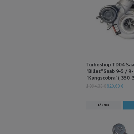
Turboshop TD04 Sa
"Billet" Saab 9-5 / 9
"Kungscobra" ( 350-3
1.094,33 €
820,63 €
LÄS MER