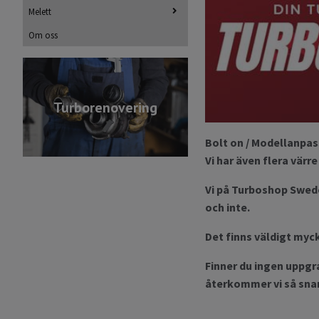
Melett
Om oss
Turborenovering
Bolt on / Modellanpas
Vi har även flera värre
Vi på Turboshop Swede
och inte.
Det finns väldigt mycke
Finner du ingen uppgra
återkommer vi så snart