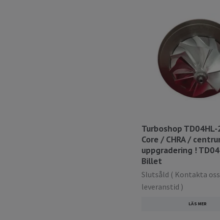
Turboshop TD04HL-2
Core / CHRA / centr
uppgradering ! TD0
Billet
Slutsåld ( Kontakta oss
leveranstid )
LÄS MER