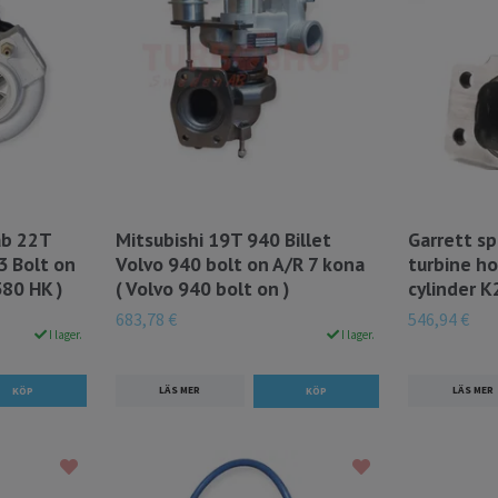
ab 22T
Mitsubishi 19T 940 Billet
Garrett sp
-3 Bolt on
Volvo 940 bolt on A/R 7 kona
turbine ho
80 HK )
( Volvo 940 bolt on )
cylinder 
683,78 €
546,94 €
I lager.
I lager.
LÄS MER
LÄS MER