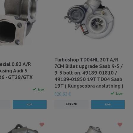
Turboshop TD04HL 20T A/R
ecial 0.82 A/R
7CM Billet upgrade Saab 9-5 /
using Audi 5
9-3 bolt on. 49189-01810 /
K26 - GT28/GTX
49189-01850 19T TD04 Saab
19T ( Kungscobra anslutning )
I lager.
820,63 €
I lager.
LÄS MER