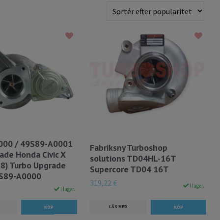
000 / 49S89-A0001
Fabriksny Turboshop
ade Honda Civic X
solutions TD04HL-16T
K8) Turbo Upgrade
Supercore TD04 16T
9S89-A0000
319,22 €
I lager.
I lager.
LÄS MER