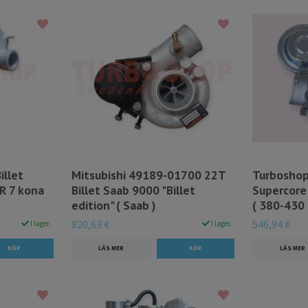
illet
Mitsubishi 49189-01700 22T
Turboshop
R 7 kona
Billet Saab 9000 "Billet
Supercore
edition" ( Saab )
( 380-430 h
820,63 €
546,94 €
I lager.
I lager.
LÄS MER
LÄS MER