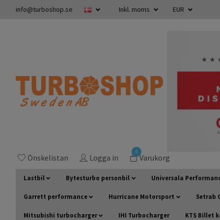
info@turboshop.se
Inkl. moms
EUR
0
Önskelistan
Logga in
Varukorg
Lastbil
Bytesturbo personbil
Universala Performan
Garrett performance
Hurricane Motorsport
Setrab O
Mitsubishi turbocharger
IHI Turbocharger
KTS Billet 