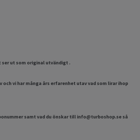
ser ut som original utvändigt .
 och vi har många års erfarenhet utav vad som lirar ihop
urbonummer samt vad du önskar till
info@turboshop.se
så