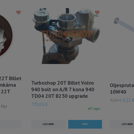
2T Billet
Turboshop 20T Billet Volvo
umkärna
Oljespruta
940 bolt on A/R 7 kona 940
4 22T
10W40
TD04 20T B230 upgrade
4,56 €
4,11 €
775,02 €
 för
I lager.
LÄS MER
LÄS MER