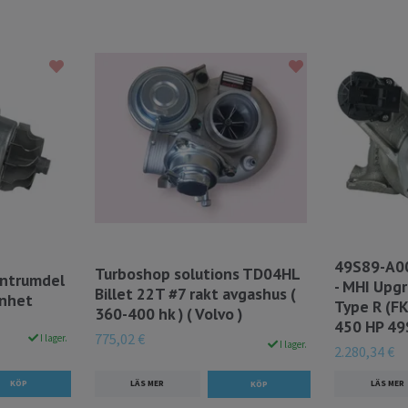
49S89-A0
Turboshop solutions TD04HL
ntrumdel
- MHI Upgr
Billet 22T #7 rakt avgashus (
enhet
Type R (F
360-400 hk ) ( Volvo )
450 HP 4
775,02 €
I lager.
I lager.
2.280,34 €
LÄS MER
LÄS MER