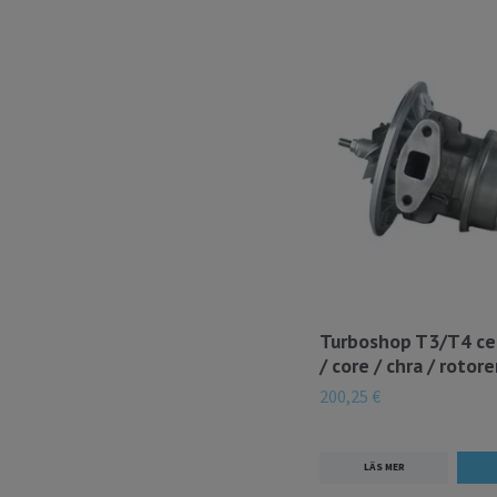
Turboshop T3/T4 ce
/ core / chra / rotor
200,25 €
LÄS MER