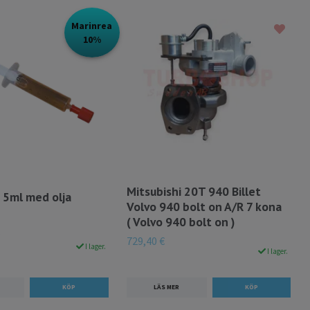
Marinrea
10%
Mitsubishi 20T 940 Billet
 5ml med olja
Volvo 940 bolt on A/R 7 kona
( Volvo 940 bolt on )
729,40 €
I lager.
I lager.
LÄS MER