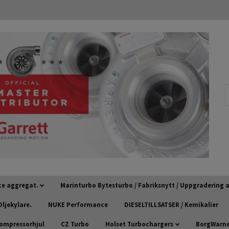
ce aggregat.
Marinturbo Bytesturbo / Fabriksnytt / Uppgradering
ljekylare.
NUKE Performance
DIESELTILLSATSER / Kemikalier
kompressorhjul
CZ Turbo
Holset Turbochargers
BorgWarner