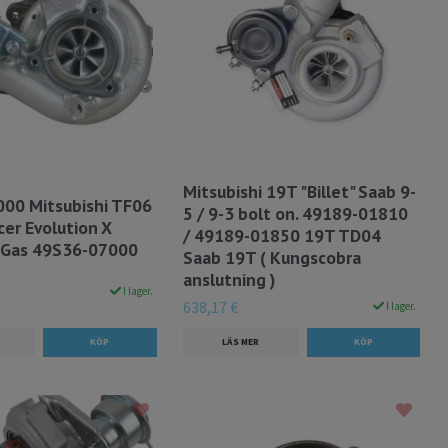
Mitsubishi 19T "Billet" Saab 9-
00 Mitsubishi TF06
5 / 9-3 bolt on. 49189-01810
er Evolution X
/ 49189-01850 19T TD04
 Gas 49S36-07000
Saab 19T ( Kungscobra
anslutning )
I lager.
638,17 €
I lager.
LÄS MER