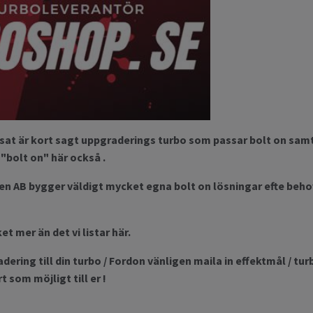
sat är kort sagt uppgraderings turbo som passar bolt on samt 
 "bolt on" här också .
n AB bygger väldigt mycket egna bolt on lösningar efte behov
t mer än det vi listar här.
dering till din turbo / Fordon vänligen maila in effektmål / t
 som möjligt till er !