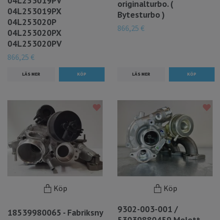
04L253019PV
originalturbo. (
04L253019PX
Bytesturbo )
04L253020P
866,25 €
04L253020PX
04L253020PV
866,25 €
LÄS MER
LÄS MER
Köp
Köp
9302-003-001 /
18539980065 - Fabriksny
53039880459 Melett