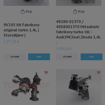
Köp
Köp
49180-01370 /
9V205 IHI Fabriksny
49S8001370 Mitsubishi
original turbo 1,4L (
fabriksny turbo till :
Storsäljare )
Audi,VW,Seat,Skoda 1,4L
1.277,25 €
.
1.003,55 €
LÄS MER
LÄS MER