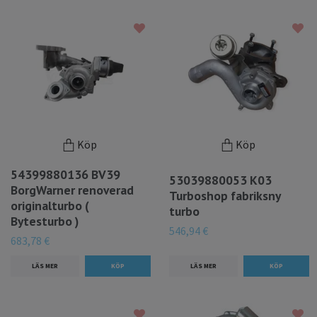
Köp
Köp
54399880136 BV39
53039880053 K03
BorgWarner renoverad
Turboshop fabriksny
originalturbo (
turbo
Bytesturbo )
546,94 €
683,78 €
LÄS MER
LÄS MER