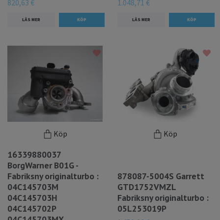
820,63 €
1.048,71 €
LÄS MER
LÄS MER
Köp
Köp
16339880037
BorgWarner B01G -
Fabriksny originalturbo :
878087-5004S Garrett
04C145703M
GTD1752VMZL
04C145703H
Fabriksny originalturbo :
04C145702P
05L253019P
04C145703MX