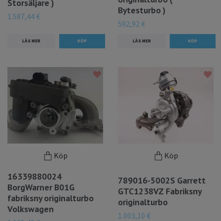
Storsäljare )
Bytesturbo )
1.587,44 €
592,92 €
LÄS MER
LÄS MER
Köp
Köp
16339880024
789016-5002S Garrett
BorgWarner B01G
GTC1238VZ Fabriksny
fabriksny originalturbo
originalturbo
Volkswagen
1.003,10 €