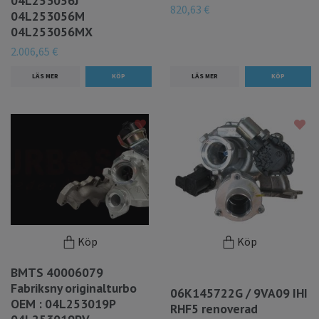
04L253056J
820,63 €
04L253056M
04L253056MX
2.006,65 €
LÄS MER
LÄS MER
Köp
Köp
BMTS 40006079
Fabriksny originalturbo
06K145722G / 9VA09 IHI
OEM : 04L253019P
RHF5 renoverad