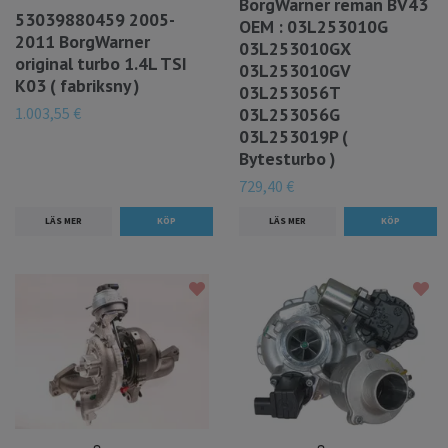
BorgWarner reman BV43
53039880459 2005-
OEM : 03L253010G
2011 BorgWarner
03L253010GX
original turbo 1.4L TSI
03L253010GV
K03 ( fabriksny )
03L253056T
1.003,55 €
03L253056G
03L253019P (
Bytesturbo )
729,40 €
LÄS MER
LÄS MER