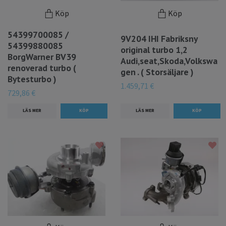
Köp
Köp
54399700085 /
9V204 IHI Fabriksny
54399880085
original turbo 1,2
BorgWarner BV39
Audi,seat,Skoda,Volkswa
renoverad turbo (
gen . ( Storsäljare )
Bytesturbo )
1.459,71 €
729,86 €
LÄS MER
LÄS MER