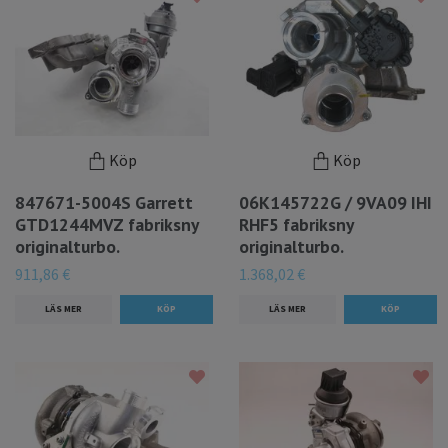
Köp
Köp
847671-5004S Garrett
06K145722G / 9VA09 IHI
GTD1244MVZ fabriksny
RHF5 fabriksny
originalturbo.
originalturbo.
911,86 €
1.368,02 €
LÄS MER
LÄS MER