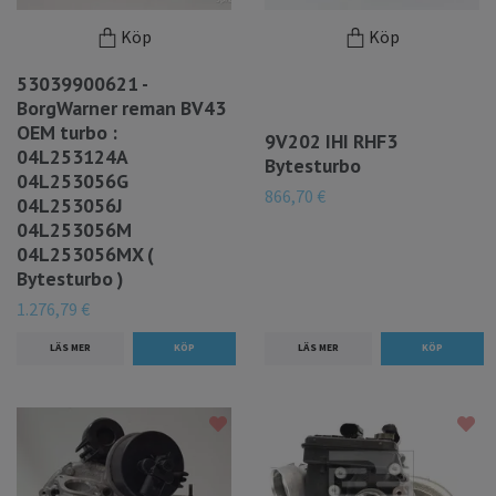
Köp
Köp
53039900621 -
BorgWarner reman BV43
OEM turbo :
9V202 IHI RHF3
04L253124A
Bytesturbo
04L253056G
866,70 €
04L253056J
04L253056M
04L253056MX (
Bytesturbo )
1.276,79 €
LÄS MER
LÄS MER