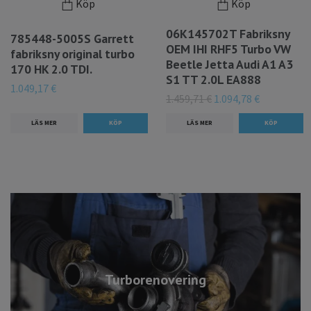
Köp
Köp
06K145702T Fabriksny
785448-5005S Garrett
OEM IHI RHF5 Turbo VW
fabriksny original turbo
Beetle Jetta Audi A1 A3
170 HK 2.0 TDI.
S1 TT 2.0L EA888
1.049,17 €
1.459,71 €
1.094,78 €
LÄS MER
LÄS MER
Turborenovering