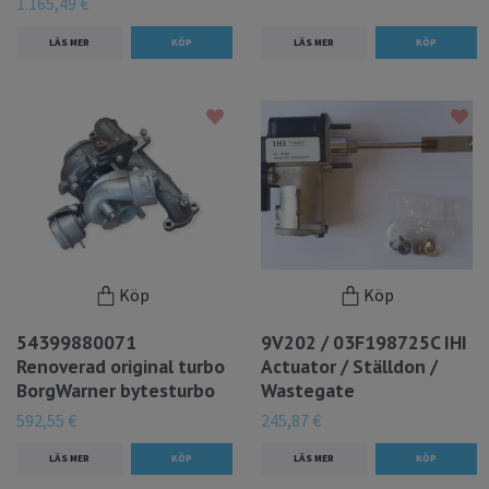
1.165,49 €
LÄS MER
LÄS MER
Köp
Köp
54399880071
9V202 / 03F198725C IHI
Renoverad original turbo
Actuator / Ställdon /
BorgWarner bytesturbo
Wastegate
592,55 €
245,87 €
LÄS MER
LÄS MER