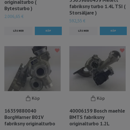
originalturbo (
fabriksny turbo 1.4L TSI (
Bytesturbo )
Storsäljare )
2.006,65 €
592,55 €
LÄS MER
LÄS MER
Köp
Köp
16359880040
40006159 Bosch maehle
BorgWarner B01V
BMTS fabriksny
fabriksny originalturbo
originalturbo 1.2L