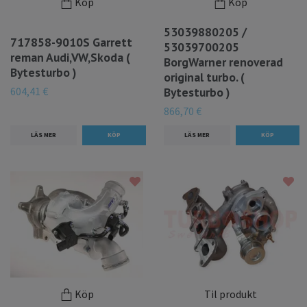
Köp
Köp
53039880205 /
717858-9010S Garrett
53039700205
reman Audi,VW,Skoda (
BorgWarner renoverad
Bytesturbo )
original turbo. (
604,41 €
Bytesturbo )
866,70 €
LÄS MER
LÄS MER
Köp
Til produkt