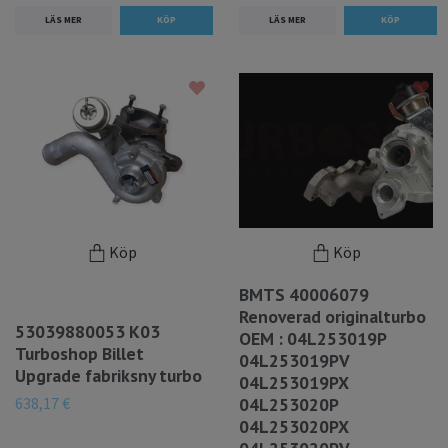
LÄS MER
LÄS MER
Köp
Köp
BMTS 40006079
Renoverad originalturbo
53039880053 K03
OEM : 04L253019P
Turboshop Billet
04L253019PV
Upgrade fabriksny turbo
04L253019PX
638,17 €
04L253020P
04L253020PX