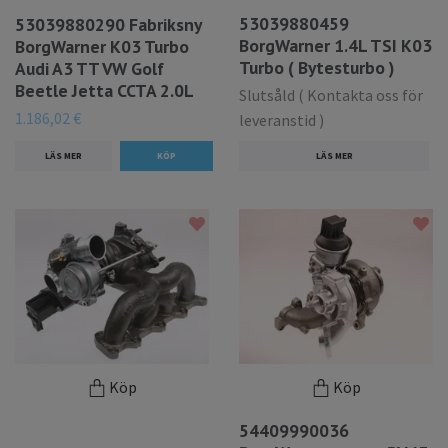
53039880459
53039880290 Fabriksny
BorgWarner 1.4L TSI K03
BorgWarner K03 Turbo
Turbo ( Bytesturbo )
Audi A3 TT VW Golf
Beetle Jetta CCTA 2.0L
Slutsåld ( Kontakta oss för
1.186,02 €
leveranstid )
LÄS MER
LÄS MER
Köp
Köp
54409990036