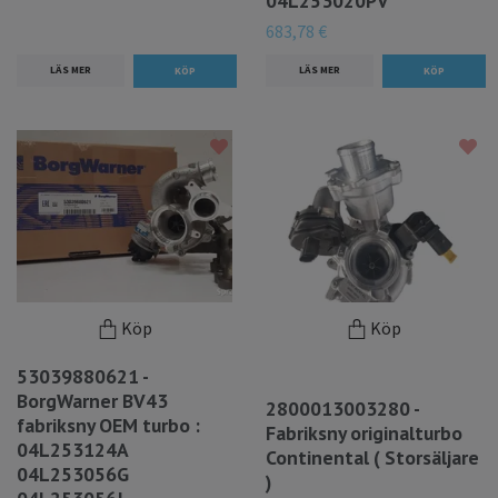
04L253020PV
683,78 €
LÄS MER
LÄS MER
Köp
Köp
53039880621 -
BorgWarner BV43
2800013003280 -
fabriksny OEM turbo :
Fabriksny originalturbo
04L253124A
Continental ( Storsäljare
04L253056G
)