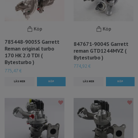
Köp
Köp
785448-9005S Garrett
847671-9004S Garrett
Reman original turbo
reman GTD1244MVZ (
170 HK 2.0 TDI (
Bytesturbo )
Bytesturbo )
774,92 €
775,47 €
LÄS MER
LÄS MER