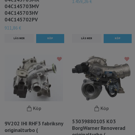
1.459,26 €
04C145703MV
04C145703HV
04C145702PV
911,86 €
LÄS MER
LÄS MER
Köp
Köp
53039880105 K03
9V202 IHI RHF3 fabriksny
BorgWarner Renoverad
originalturbo (
originalturbo (