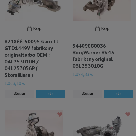
Köp
Köp
821866-5009S Garrett
54409880036
GTD1449V fabriksny
BorgWarner BV43
originalturbo OEM :
fabriksny original
04L253010H /
03L253010G
04L253056P (
1.094,33 €
Storsäljare )
1.003,10 €
LÄS MER
LÄS MER