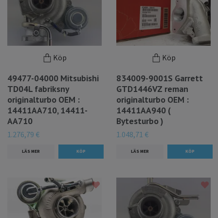
Köp
Köp
49477-04000 Mitsubishi
834009-9001S Garrett
TD04L fabriksny
GTD1446VZ reman
originalturbo OEM :
originalturbo OEM :
14411AA710, 14411-
14411AA940 (
AA710
Bytesturbo )
1.276,79 €
1.048,71 €
LÄS MER
LÄS MER