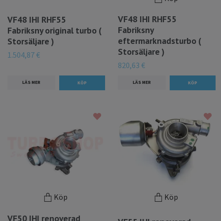
VF48 IHI RHF55
VF48 IHI RHF55
Fabriksny
Fabriksny original turbo (
eftermarknadsturbo (
Storsäljare )
Storsäljare )
1.504,87 €
820,63 €
LÄS MER
LÄS MER
Köp
Köp
VF50 IHI renoverad