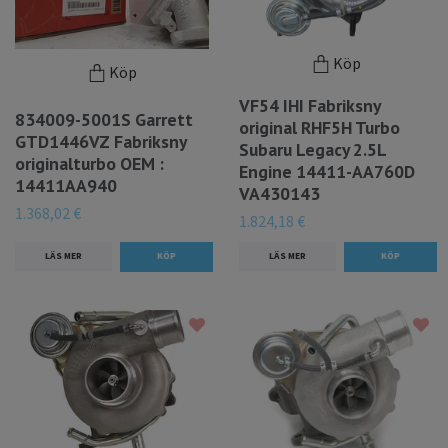
Köp
Köp
VF54 IHI Fabriksny
834009-5001S Garrett
original RHF5H Turbo
GTD1446VZ Fabriksny
Subaru Legacy 2.5L
originalturbo OEM :
Engine 14411-AA760D
14411AA940
VA430143
1.368,02 €
1.824,18 €
LÄS MER
LÄS MER