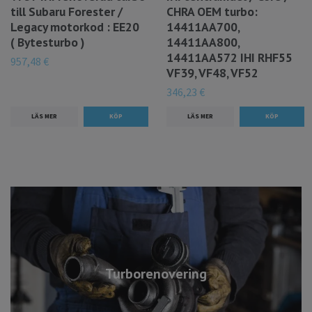
till Subaru Forester /
CHRA OEM turbo:
Legacy motorkod : EE20
14411AA700,
( Bytesturbo )
14411AA800,
14411AA572 IHI RHF55
957,48 €
VF39, VF48, VF52
346,23 €
LÄS MER
LÄS MER
Turborenovering