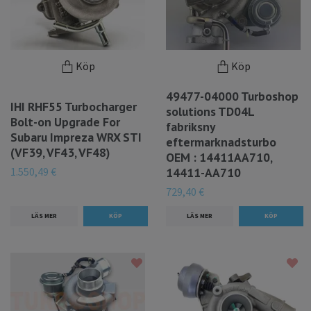
Köp
Köp
49477-04000 Turboshop
IHI RHF55 Turbocharger
solutions TD04L
Bolt-on Upgrade For
fabriksny
Subaru Impreza WRX STI
eftermarknadsturbo
(VF39, VF43, VF48)
OEM : 14411AA710,
1.550,49 €
14411-AA710
729,40 €
LÄS MER
LÄS MER