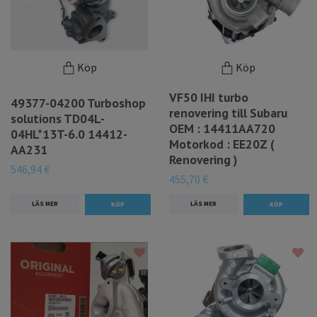
Köp
Köp
VF50 IHI turbo
49377-04200 Turboshop
renovering till Subaru
solutions TD04L-
OEM : 14411AA720
04HL*13T-6.0 14412-
Motorkod : EE20Z (
AA231
Renovering )
546,94 €
455,70 €
LÄS MER
LÄS MER