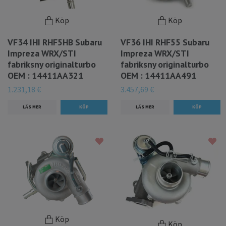
Köp
Köp
VF34 IHI RHF5HB Subaru
VF36 IHI RHF55 Subaru
Impreza WRX/STI
Impreza WRX/STI
fabriksny originalturbo
fabriksny originalturbo
OEM : 14411AA321
OEM : 14411AA491
1.231,18 €
3.457,69 €
LÄS MER
LÄS MER
Köp
Köp