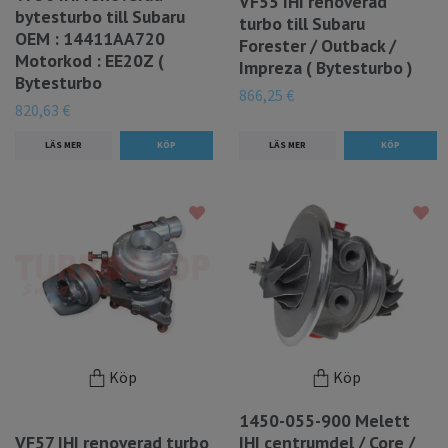
VF55 IHI renoverad
bytesturbo till Subaru
turbo till Subaru
OEM : 14411AA720
Forester / Outback /
Motorkod : EE20Z (
Impreza ( Bytesturbo )
Bytesturbo
866,25 €
820,63 €
LÄS MER
LÄS MER
Köp
Köp
1450-055-900 Melett
VF57 IHI renoverad turbo
IHI centrumdel / Core /