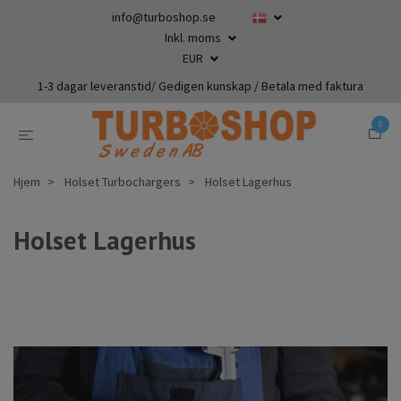
info@turboshop.se
Inkl. moms
EUR
1-3 dagar leveranstid/ Gedigen kunskap / Betala med faktura
0
Hjem
Holset Turbochargers
Holset Lagerhus
Holset Lagerhus