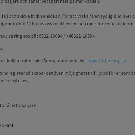
erförsäljare och samarbetspartners på marknaden.
a i och skicka in din ansökan. För att vi ska få en tydlig bild över d
vi igenom den. Vi hör av oss med besked och mer information inom 
irekt så ring oss på : 0522-10094 / +46522-10094
se
otekniker online via vår populära hemsida :
www.turboshop.se
 kundregister så skapar det även möjligheter till jobb för er som 
motorbyte osv.
för återförsäljare .
nsökan!