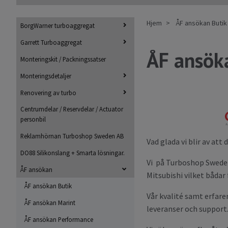
Hjem
ÅF ansökan Butik
BorgWarner turboaggregat
Garrett Turboaggregat
ÅF ansök
Monteringskit / Packningssatser
Monteringsdetaljer
Renovering av turbo
Centrumdelar / Reservdelar / Actuator
personbil
Reklamhörnan Turboshop Sweden AB
Vad glada vi blir av att
DO88 Silikonslang + Smarta lösningar.
Vi på Turboshop Sweden 
ÅF ansökan
Mitsubishi vilket bådar 
ÅF ansökan Butik
Vår kvalité samt erfare
ÅF ansökan Marint
leveranser och support.
ÅF ansökan Performance