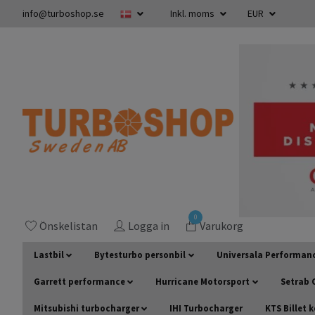
info@turboshop.se
Inkl. moms
EUR
0
Önskelistan
Logga in
Varukorg
Lastbil
Bytesturbo personbil
Universala Performan
Garrett performance
Hurricane Motorsport
Setrab O
Mitsubishi turbocharger
IHI Turbocharger
KTS Billet 