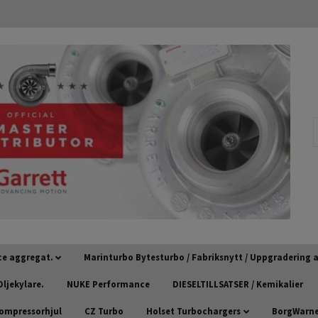
ce aggregat.
Marinturbo Bytesturbo / Fabriksnytt / Uppgradering
ljekylare.
NUKE Performance
DIESELTILLSATSER / Kemikalier
kompressorhjul
CZ Turbo
Holset Turbochargers
BorgWarner