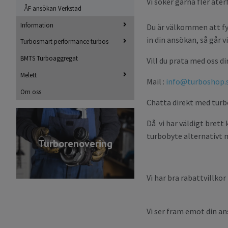
Vi söker gärna fler åt
ÅF ansökan Verkstad
Information
Du är välkommen att fyll
in din ansökan, så går 
Turbosmart performance turbos
BMTS Turboaggregat
Vill du prata med oss d
Melett
Mail :
info@turboshop.
Om oss
Chatta direkt med turb
Då vi har väldigt brett
turbobyte alternativt 
Turborenovering
Vi har bra rabattvillkor 
Vi ser fram emot din a