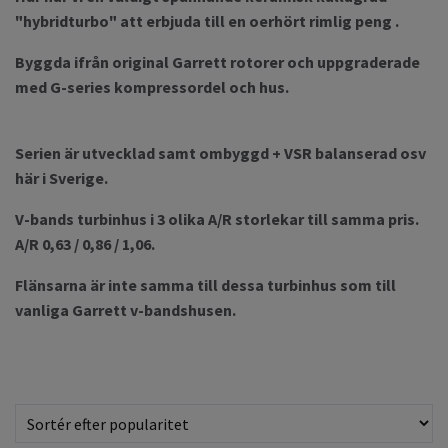
"hybridturbo" att erbjuda till en oerhört rimlig peng .
Byggda ifrån original Garrett rotorer och uppgraderade
med G-series kompressordel och hus.
Serien är utvecklad samt ombyggd + VSR balanserad osv
här i Sverige.
V-bands turbinhus i 3 olika A/R storlekar till samma pris.
A/R 0,63 / 0,86 / 1,06.
Flänsarna är inte samma till dessa turbinhus som till
vanliga Garrett v-bandshusen.