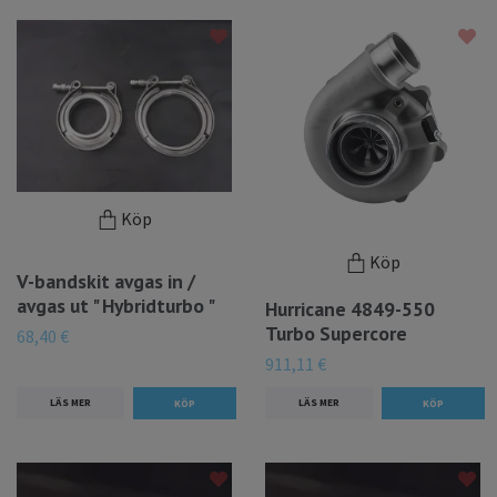
Köp
Köp
V-bandskit avgas in /
avgas ut " Hybridturbo "
Hurricane 4849-550
Turbo Supercore
68,40 €
911,11 €
LÄS MER
LÄS MER