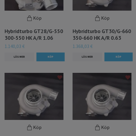
Köp
Köp
Hybridturbo GT28/G-550
Hybridturbo GT30/G-660
300-550 HK A/R 1.06
350-660 HK A/R 0.63
1.140,03 €
1.368,03 €
LÄS MER
LÄS MER
Köp
Köp