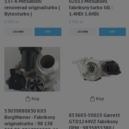
13T-6 Mitsubishi
02013 Mitsubishi
renoverad originalturbo (
fabriksny turbo till :
Bytesturbo )
1.4HDi 1.6HDi
6 995 kr
5 995 kr
LÄS MER
LÄS MER
Köp
Köp
53039880830 K03
853603-5002S Garrett
BorgWarner - Fabriksny
GTD1244VZ fabriksny
originalturbo : 98 138
OEM : 9835855380 (