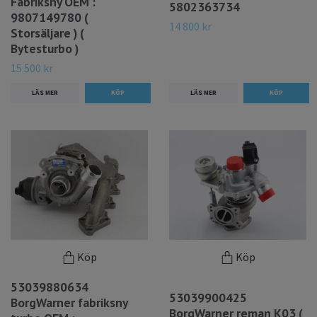
Fabriksny OEM :
5802363734
9807149780 (
14 800 kr
Storsäljare ) (
Bytesturbo )
15 500 kr
LÄS MER
LÄS MER
Köp
Köp
53039880634
53039900425
BorgWarner fabriksny
BorgWarner reman K03 (