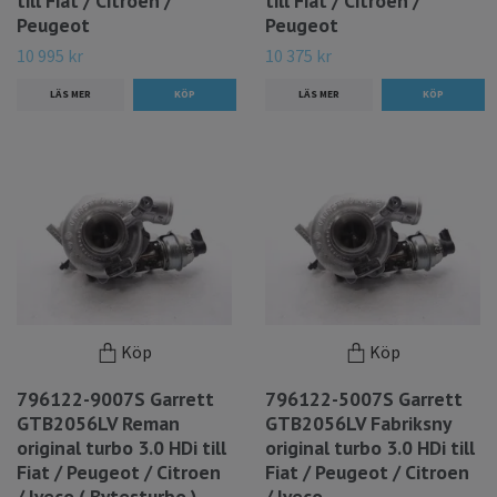
till Fiat / Citroen /
till Fiat / Citroen /
Peugeot
Peugeot
10 995 kr
10 375 kr
LÄS MER
LÄS MER
Köp
Köp
796122-9007S Garrett
796122-5007S Garrett
GTB2056LV Reman
GTB2056LV Fabriksny
original turbo 3.0 HDi till
original turbo 3.0 HDi till
Fiat / Peugeot / Citroen
Fiat / Peugeot / Citroen
/ Iveco ( Bytesturbo )
/ Iveco