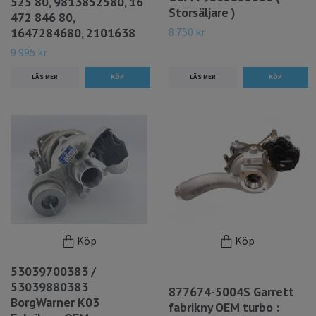
525 80, 9813852580, 16
Storsäljare )
472 846 80,
8 750 kr
1647284680, 2101638
9 995 kr
LÄS MER
LÄS MER
Köp
Köp
53039700383 /
53039880383
877674-5004S Garrett
BorgWarner K03
fabrikny OEM turbo :