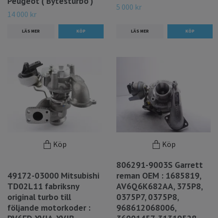
Peugeot ( Bytesturbo )
5 000 kr
14 000 kr
LÄS MER
LÄS MER
Köp
Köp
806291-9003S Garrett
49172-03000 Mitsubishi
reman OEM : 1685819,
TD02L11 fabriksny
AV6Q6K682AA, 375P8,
original turbo till
0375P7, 0375P8,
följande motorkoder :
968612068006,