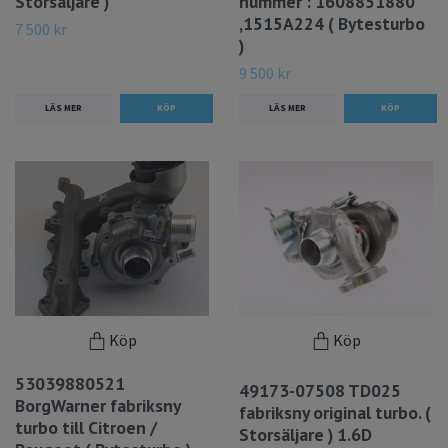
Storsäljare )
nummer : 1608851880
,1515A224 ( Bytesturbo
7 500 kr
)
9 500 kr
LÄS MER
LÄS MER
Köp
Köp
53039880521
49173-07508 TD025
BorgWarner fabriksny
fabriksny original turbo. (
turbo till Citroen /
Storsäljare ) 1.6D