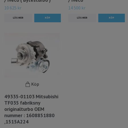
10 625 kr
14 500 kr
LÄS MER
LÄS MER
Köp
49335-01103 Mitsubishi
TF035 fabriksny
originalturbo OEM
nummer : 1608851880
,1515A224