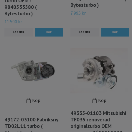
turbo OEM :
Bytesturbo )
9840533580 (
7 995 kr
Bytesturbo )
11 500 kr
LÄS MER
LÄS MER
Köp
Köp
49335-01103 Mitsubishi
49172-03100 Fabriksny
TF035 renoverad
TD02L11 turbo (
originalturbo OEM