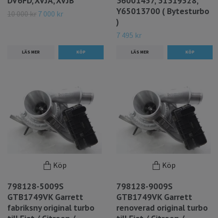
DV6FD, XVJA, XVJB
36001457, 31319528,
Y65013700 ( Bytesturbo
10 000 kr
7 000 kr
)
7 495 kr
LÄS MER
LÄS MER
Köp
Köp
798128-5009S
798128-9009S
GTB1749VK Garrett
GTB1749VK Garrett
fabriksny original turbo
renoverad original turbo