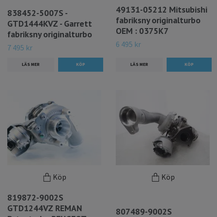
49131-05212 Mitsubishi
838452-5007S -
fabriksny originalturbo
GTD1444KVZ - Garrett
OEM : 0375K7
fabriksny originalturbo
6 495 kr
7 495 kr
LÄS MER
LÄS MER
Köp
Köp
819872-9002S
GTD1244VZ REMAN
807489-9002S