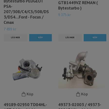
Bytesturbo PEUGEOT
GTB1449VZ REMAN (
PSA-
Bytesturbo )
207/308/C4/C5/508/DS
9 375 kr
3/DS4…Ford - Focus /
Cmax
7 499 kr
LÄS MER
LÄS MER
Köp
Köp
49189-02950 TD04HL-
49373-02003 / 49373-