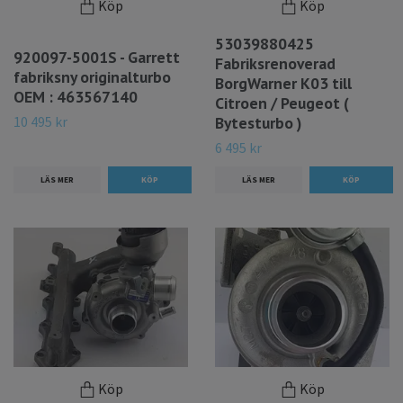
Köp
Köp
53039880425
920097-5001S - Garrett
Fabriksrenoverad
fabriksny originalturbo
BorgWarner K03 till
OEM : 463567140
Citroen / Peugeot (
10 495 kr
Bytesturbo )
6 495 kr
LÄS MER
LÄS MER
Köp
Köp