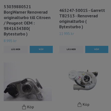
53039880521
465247-5001S - Garrett
BorgWarner Renoverad
TB2513 - Renoverad
originalturbo till Citroen
originalturbo (
/ Peugeot OEM :
Bytesturbo )
9841634380(
11 995 kr
Bytesturbo )
8 995 kr
LÄS MER
LÄS MER
Köp
Köp