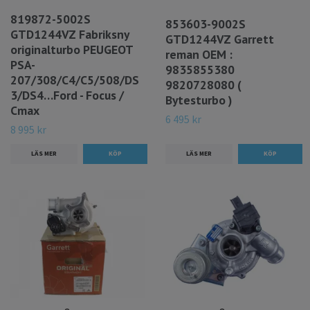
819872-5002S
853603-9002S
GTD1244VZ Fabriksny
GTD1244VZ Garrett
originalturbo PEUGEOT
reman OEM :
PSA-
9835855380
207/308/C4/C5/508/DS
9820728080 (
3/DS4…Ford - Focus /
Bytesturbo )
Cmax
6 495 kr
8 995 kr
LÄS MER
LÄS MER