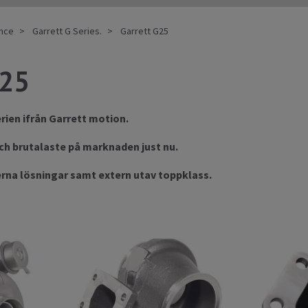
ance
Garrett G Series.
Garrett G25
G25
rien ifrån Garrett motion.
h brutalaste på marknaden just nu.
terna lösningar samt extern utav toppklass.