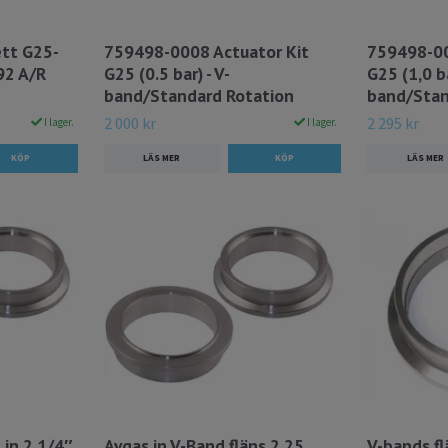
tt G25-
759498-0008 Actuator Kit
759498-00
92 A/R
G25 (0.5 bar) - V-
G25 (1,0 ba
band/Standard Rotation
band/Stan
2 000 kr
2 295 kr
I lager.
I lager.
LÄS MER
LÄS MER
 in 2 1/4″
Avgas in V-Band fläns 2,25
V-bands f