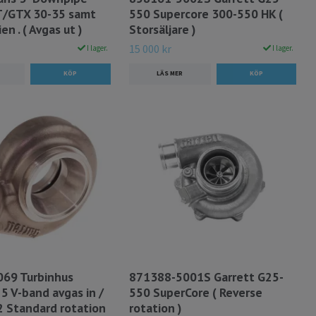
T/GTX 30-35 samt
550 Supercore 300-550 HK (
en . ( Avgas ut )
Storsäljare )
15 000 kr
I lager.
I lager.
LÄS MER
69 Turbinhus
871388-5001S Garrett G25-
5 V-band avgas in /
550 SuperCore ( Reverse
2 Standard rotation
rotation )