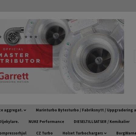
ce aggregat.
Marinturbo Bytesturbo / Fabriksnytt / Uppgradering
ljekylare.
NUKE Performance
DIESELTILLSATSER / Kemikalier
kompressorhjul
CZ Turbo
Holset Turbochargers
BorgWarner