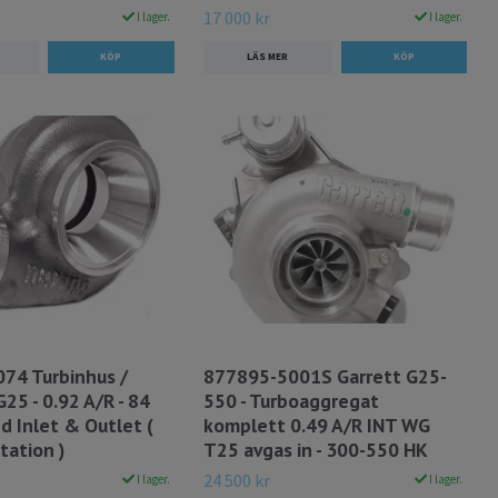
17 000 kr
I lager.
I lager.
LÄS MER
74 Turbinhus /
877895-5001S Garrett G25-
25 - 0.92 A/R - 84
550 - Turboaggregat
d Inlet & Outlet (
komplett 0.49 A/R INT WG
tation )
T25 avgas in - 300-550 HK
24 500 kr
I lager.
I lager.