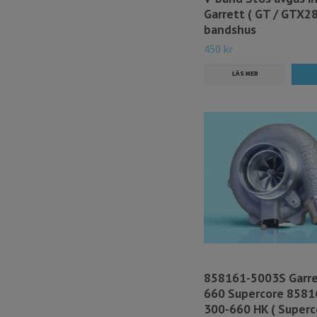
Garrett ( GT / GTX28
bandshus
450 kr
LÄS MER
858161-5003S Garre
660 Supercore 858
300-660 HK ( Superc