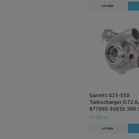
LÄS MER
Garrett G25-550
Turbocharger 0.72 
877895-5003S 300-
24 500 kr
LÄS MER