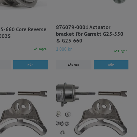
876079-0001 Actuator
25-660 Core Reverse
bracket för Garrett G25-550
002S
& G25-660
1 000 kr
I lager.
I lager.
LÄS MER