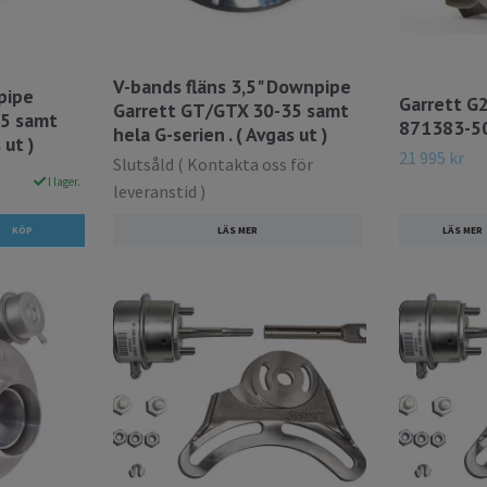
V-bands fläns 3,5" Downpipe
pipe
Garrett G
Garrett GT/GTX 30-35 samt
35 samt
871383-5
hela G-serien . ( Avgas ut )
 ut )
21 995 kr
Slutsåld ( Kontakta oss för
I lager.
leveranstid )
LÄS MER
LÄS MER