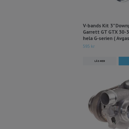
V-bands Kit 3" Down
Garrett GT GTX 30-
hela G-serien ( Avgas
595 kr
LÄS MER