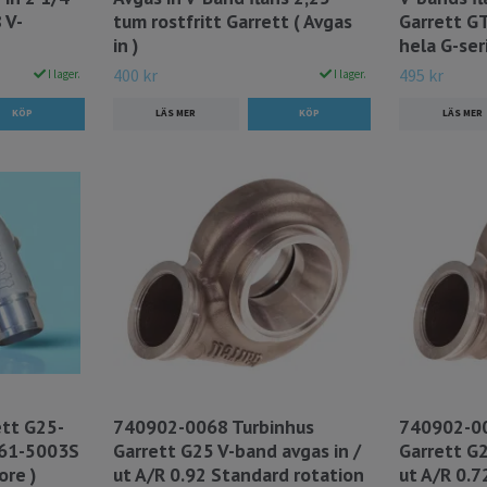
 V-
tum rostfritt Garrett ( Avgas
Garrett G
in )
hela G-seri
400 kr
495 kr
I lager.
I lager.
LÄS MER
LÄS MER
tt G25-
740902-0068 Turbinhus
740902-00
161-5003S
Garrett G25 V-band avgas in /
Garrett G2
ore )
ut A/R 0.92 Standard rotation
ut A/R 0.7