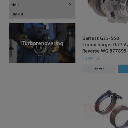
Melett
Om oss
Garrett G25-550
Turborenovering
Turbocharger 0.72 A
Reverse WG 877895
23 995 kr
LÄS MER