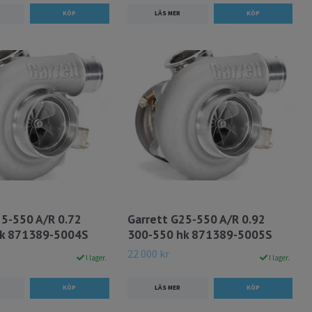
LÄS MER
25-550 A/R 0.72
Garrett G25-550 A/R 0.92
hk 871389-5004S
300-550 hk 871389-5005S
22 000 kr
I lager.
I lager.
LÄS MER