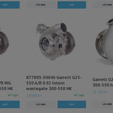
LÄS MER
LÄS MER
877895-5004S Garrett G25-
Garrett G
A/R WG
550 A/R 0.92 Intern
300-550 
550 HK
wastegate 300-550 HK
21 250 kr
24 500 kr
I lager.
I lager.
LÄS MER
LÄS MER