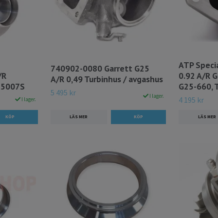
ATP Speci
740902-0080 Garrett G25
/R
0.92 A/R 
A/R 0,49 Turbinhus / avgashus
-5007S
G25-660, 
5 495 kr
I lager.
4 195 kr
I lager.
LÄS MER
LÄS MER