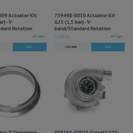
09 Actuator Kit
759498-0010 Actuator Kit
r) - V-
G25 (1,5 bar) - V-
dard Rotation
band/Standard Rotation
2 500 kr
I lager.
I lager.
LÄS MER
läns 3" Downpipe
858161-5002S Garrett G25-