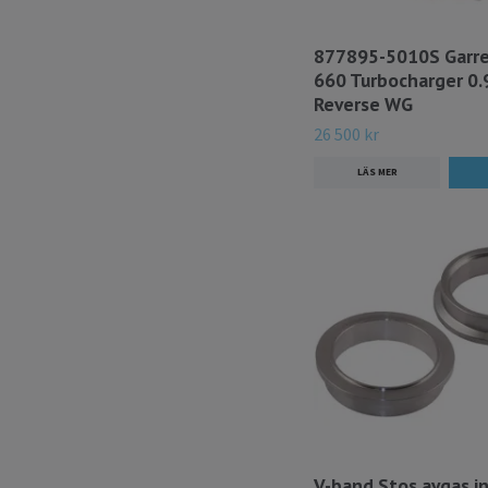
877895-5010S Garre
660 Turbocharger 0.
Reverse WG
26 500 kr
LÄS MER
V-band Stos avgas in