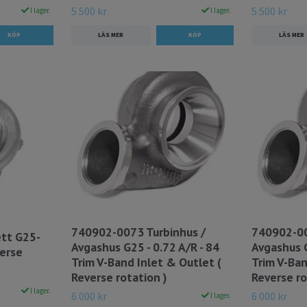
5 500 kr
5 500 kr
I lager.
I lager.
LÄS MER
LÄS MER
740902-0073 Turbinhus /
740902-00
tt G25-
Avgashus G25 - 0.72 A/R - 84
Avgashus G
verse
Trim V-Band Inlet & Outlet (
Trim V-Ban
Reverse rotation )
Reverse ro
I lager.
6 000 kr
6 000 kr
I lager.