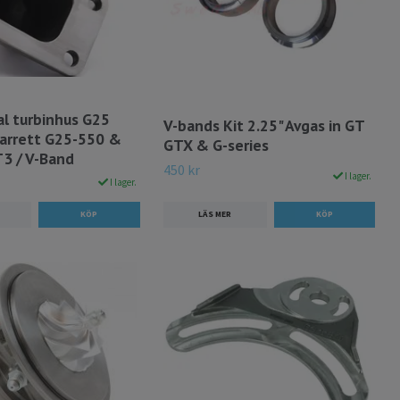
al turbinhus G25
V-bands Kit 2.25" Avgas in GT
Garrett G25-550 &
GTX & G-series
T3 / V-Band
450 kr
I lager.
I lager.
LÄS MER