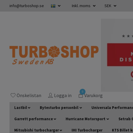
info@turboshop.se
Inkl. moms
SEK
0
Önskelistan
Logga in
Varukorg
Lastbil
Bytesturbo personbil
Universala Performan
Garrett performance
Hurricane Motorsport
Setrab O
Mitsubishi turbocharger
IHI Turbocharger
KTS Billet 