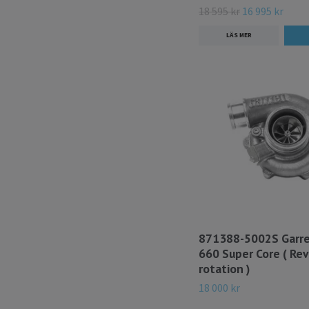
18 595 kr
16 995 kr
LÄS MER
871388-5002S Garre
660 Super Core ( Re
rotation )
18 000 kr