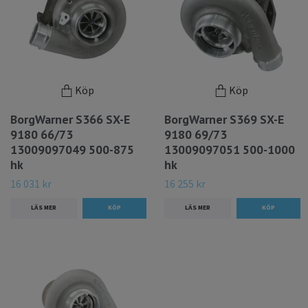
Köp
Köp
BorgWarner S366 SX-E
BorgWarner S369 SX-E
9180 66/73
9180 69/73
13009097049 500-875
13009097051 500-1000
hk
hk
16 031 kr
16 255 kr
LÄS MER
LÄS MER