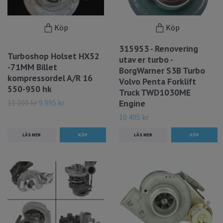
Köp
Köp
315953 - Renovering
Turboshop Holset HX52
utav er turbo -
-71MM Billet
BorgWarner S3B Turbo
kompressordel A/R 16
Volvo Penta Forklift
550-950 hk
Truck TWD1030ME
11 200 kr
9 995 kr
Engine
10 495 kr
LÄS MER
LÄS MER