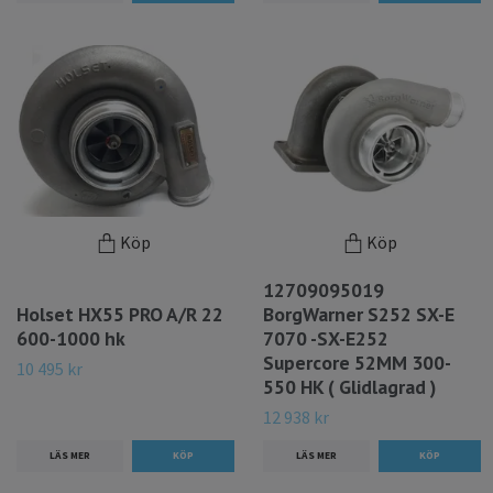
Köp
Köp
12709095019
Holset HX55 PRO A/R 22
BorgWarner S252 SX-E
600-1000 hk
7070 -SX-E252
Supercore 52MM 300-
10 495 kr
550 HK ( Glidlagrad )
12 938 kr
LÄS MER
LÄS MER