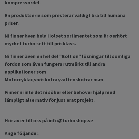
kompressordel .
En produktserie som presterar väldigt bra till humana
priser.
Ni finner även hela Holset sortimentet som är oerhört
mycket turbo sett till prisklass.
Ni finner även en hel del "Bolt on" lösningar till somliga
fordon som även fungerar utmärkt till andra
applikationer som
Motorcyklar,snöskotrar,vattenskotrar m.m.
Finner ni inte det ni söker eller behöver hjälp med
lämpligt alternativ för just erat projekt.
Hör av er till oss på
info@turboshop.se
Ange följande :