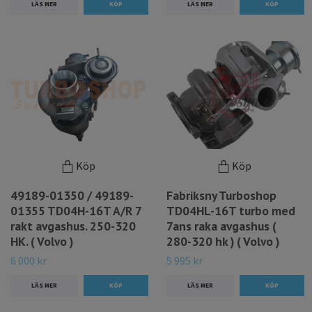
LÄS MER
LÄS MER
Köp
Köp
49189-01350 / 49189-
Fabriksny Turboshop
01355 TD04H-16T A/R 7
TD04HL-16T turbo med
rakt avgashus. 250-320
7ans raka avgashus (
HK. ( Volvo )
280-320 hk ) ( Volvo )
6 000 kr
5 995 kr
LÄS MER
LÄS MER