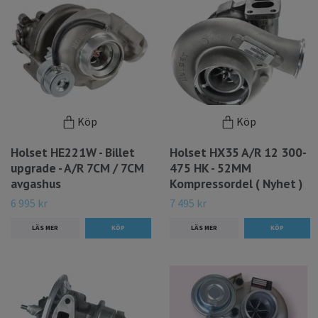
Köp
Köp
Holset HE221W - Billet
Holset HX35 A/R 12 300-
upgrade - A/R 7CM / 7CM
475 HK - 52MM
avgashus
Kompressordel ( Nyhet )
6 995 kr
7 495 kr
LÄS MER
LÄS MER