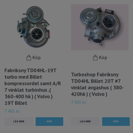
Köp
Köp
Fabriksny TD04HL-19T
Turboshop Fabriksny
turbo med Billet
TD04HL Billet 20T #7
kompressordel samt A/R
vinklat avgashus ( 380-
7 vinklat turbinhus .(
420hk ) ( Volvo )
360-400 hk ) ( Volvo )
7 995 kr
19T Billet
7 495 kr
LÄS MER
LÄS MER