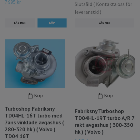
7 995 kr
Slutsåld ( Kontakta oss för
leveranstid )
LÄS MER
LÄS MER
Köp
Köp
Turboshop Fabriksny
Fabriksny Turboshop
TD04HL-16T turbo med
TD04HL-19T turbo A/R 7
7ans vinklade avgashus (
rakt avgashus ( 300-350
280-320 hk ) ( Volvo )
hk ) ( Volvo )
TD04 16T