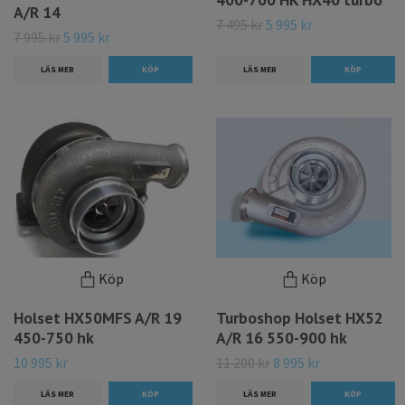
A/R 14
7 495 kr
5 995 kr
7 995 kr
5 995 kr
LÄS MER
LÄS MER
Köp
Köp
Holset HX50MFS A/R 19
Turboshop Holset HX52
450-750 hk
A/R 16 550-900 hk
10 995 kr
11 200 kr
8 995 kr
LÄS MER
LÄS MER