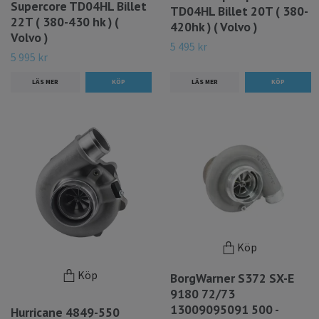
Supercore TD04HL Billet
TD04HL Billet 20T ( 380-
22T ( 380-430 hk ) (
420hk ) ( Volvo )
Volvo )
5 495 kr
5 995 kr
LÄS MER
LÄS MER
Köp
Köp
BorgWarner S372 SX-E
9180 72/73
13009095091 500 -
Hurricane 4849-550