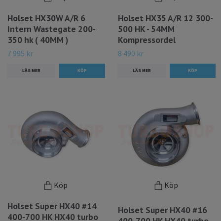
Holset HX30W A/R 6
Holset HX35 A/R 12 300-
Intern Wastegate 200-
500 HK - 54MM
350 hk ( 40MM )
Kompressordel
7 995 kr
8 490 kr
LÄS MER
LÄS MER
Köp
Köp
Holset Super HX40 #14
Holset Super HX40 #16
400-700 HK HX40 turbo
400-700 HK HX40 turbo