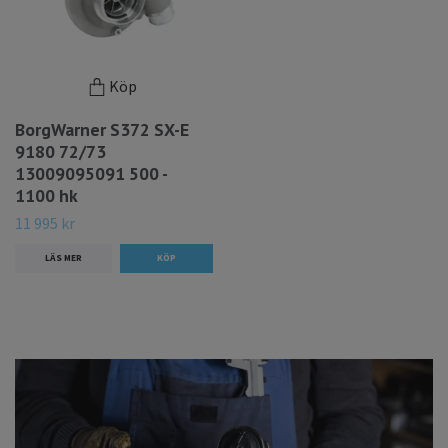
Köp
BorgWarner S372 SX-E
9180 72/73
13009095091 500 -
1100 hk
11 995 kr
LÄS MER