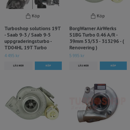
Köp
Köp
Turboshop solutions 19T
BorgWarner AirWerks
- Saab 9-3 / Saab 9-5
S1BG Turbo 0.46 A/R -
uppgraderingsturbo -
39mm 53/53 - 313296 - (
TD04HL 19T Turbo
Renovering )
4 495 kr
5 995 kr
LÄS MER
LÄS MER