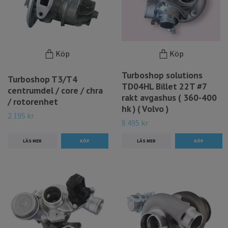
Köp
Köp
Turboshop solutions
Turboshop T3/T4
TD04HL Billet 22T #7
centrumdel / core / chra
rakt avgashus ( 360-400
/ rotorenhet
hk ) ( Volvo )
2 195 kr
8 495 kr
LÄS MER
LÄS MER