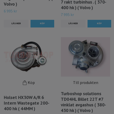
7 rakt turbinhus . ( 370-
Volvo )
400 hk ) ( Volvo )
6 995 kr
7 995 kr
LÄS MER
LÄS MER
Köp
Till produkten
Turboshop solutions
Holset HX30W A/R 6
TD04HL Billet 22T #7
Intern Wastegate 200-
vinklat avgashus ( 380-
400 hk ( 44MM )
430 hk ) ( Volvo )