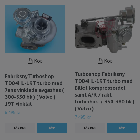
Köp
Köp
Turboshop Fabriksny
Fabriksny Turboshop
TD04HL-19T turbo med
TD04HL-19T turbo med
Billet kompressordel
7ans vinklade avgashus (
samt A/R 7 rakt
300-350 hk ) ( Volvo )
turbinhus . ( 350-380 hk )
19T vinklat
( Volvo )
6 495 kr
7 495 kr
LÄS MER
LÄS MER