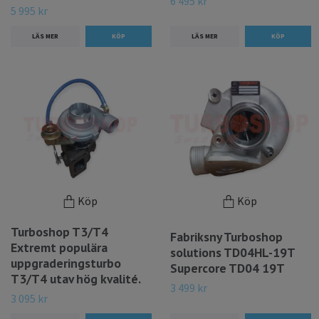
6 495 kr
5 995 kr
LÄS MER
LÄS MER
Köp
Köp
Turboshop T3/T4
Fabriksny Turboshop
Extremt populära
solutions TD04HL-19T
uppgraderingsturbo
Supercore TD04 19T
T3/T4 utav hög kvalité.
3 499 kr
3 095 kr