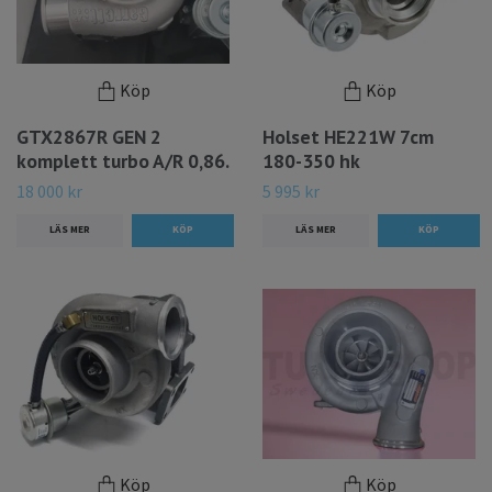
Köp
Köp
GTX2867R GEN 2
Holset HE221W 7cm
komplett turbo A/R 0,86.
180-350 hk
18 000 kr
5 995 kr
LÄS MER
LÄS MER
Köp
Köp