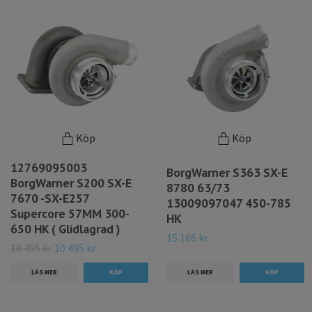
Köp
Köp
12769095003
BorgWarner S363 SX-E
BorgWarner S200 SX-E
8780 63/73
7670 -SX-E257
13009097047 450-785
Supercore 57MM 300-
HK
650 HK ( Glidlagrad )
15 166 kr
10 495 kr
10 495 kr
LÄS MER
LÄS MER