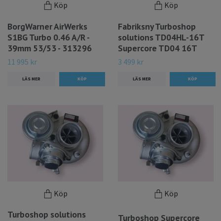
Köp
Köp
BorgWarner AirWerks
Fabriksny Turboshop
S1BG Turbo 0.46 A/R -
solutions TD04HL-16T
39mm 53/53 - 313296
Supercore TD04 16T
11 995 kr
3 499 kr
LÄS MER
LÄS MER
Köp
Köp
Turboshop solutions
Turboshop Supercore