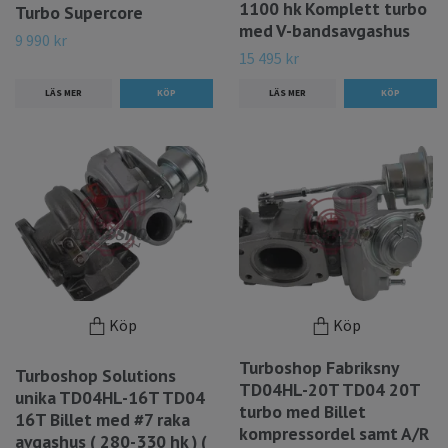
1100 hk Komplett turbo
Turbo Supercore
med V-bandsavgashus
9 990 kr
15 495 kr
LÄS MER
LÄS MER
Köp
Köp
Turboshop Fabriksny
Turboshop Solutions
TD04HL-20T TD04 20T
unika TD04HL-16T TD04
turbo med Billet
16T Billet med #7 raka
kompressordel samt A/R
avgashus ( 280-330 hk ) (