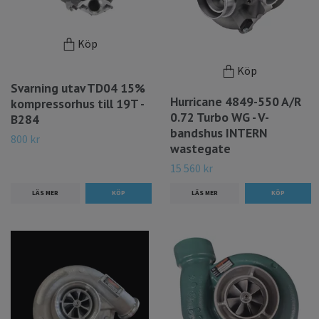
Köp
Köp
Svarning utav TD04 15%
Hurricane 4849-550 A/R
kompressorhus till 19T -
0.72 Turbo WG - V-
B284
bandshus INTERN
800 kr
wastegate
15 560 kr
LÄS MER
LÄS MER