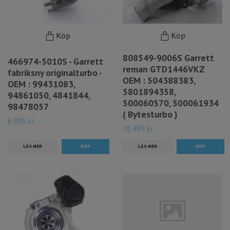
Köp
Köp
808549-9006S Garrett
466974-5010S - Garrett
reman GTD1446VKZ
fabriksny originalturbo -
OEM : 504388383,
OEM : 99431083,
5801894358,
94861050, 4841844,
500060570, 500061934
98478057
( Bytesturbo )
6 995 kr
10 495 kr
LÄS MER
LÄS MER