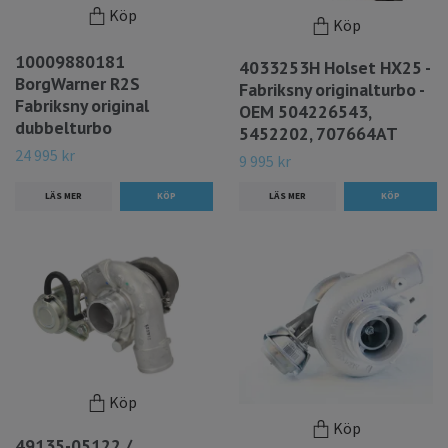
Köp
Köp
10009880181
4033253H Holset HX25 -
BorgWarner R2S
Fabriksny originalturbo -
Fabriksny original
OEM 504226543,
dubbelturbo
5452202, 707664AT
24 995 kr
9 995 kr
LÄS MER
LÄS MER
Köp
Köp
49135-05122 /