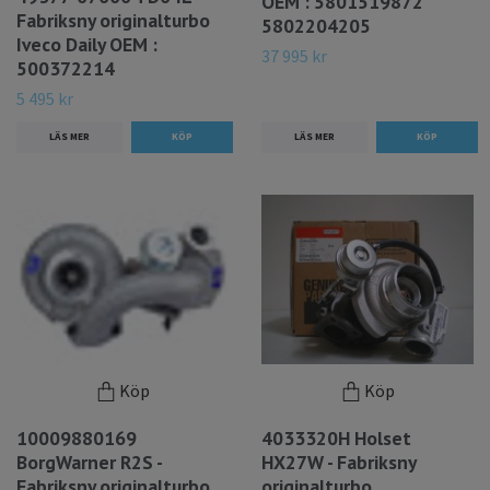
OEM : 5801519872
Fabriksny originalturbo
5802204205
Iveco Daily OEM :
37 995 kr
500372214
5 495 kr
LÄS MER
LÄS MER
Köp
Köp
10009880169
4033320H Holset
BorgWarner R2S -
HX27W - Fabriksny
Fabriksny originalturbo.
originalturbo