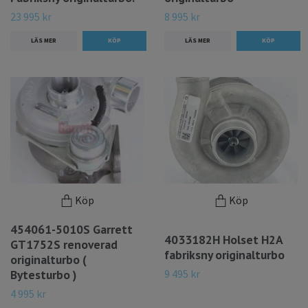
23 995 kr
8 995 kr
LÄS MER
LÄS MER
Köp
Köp
454061-5010S Garrett
4033182H Holset H2A
GT1752S renoverad
fabriksny originalturbo
originalturbo (
9 495 kr
Bytesturbo )
4 995 kr