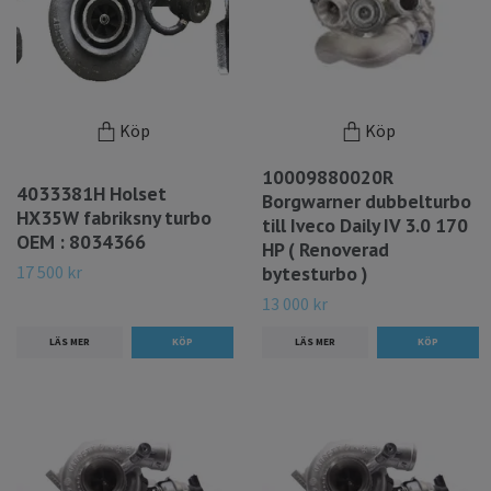
Köp
Köp
10009880020R
4033381H Holset
Borgwarner dubbelturbo
HX35W fabriksny turbo
till Iveco Daily IV 3.0 170
OEM : 8034366
HP ( Renoverad
17 500 kr
bytesturbo )
13 000 kr
LÄS MER
LÄS MER