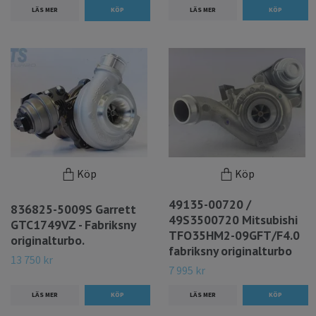
LÄS MER
LÄS MER
Köp
Köp
49135-00720 /
836825-5009S Garrett
49S3500720 Mitsubishi
GTC1749VZ - Fabriksny
TFO35HM2-09GFT/F4.0
originalturbo.
fabriksny originalturbo
13 750 kr
7 995 kr
LÄS MER
LÄS MER