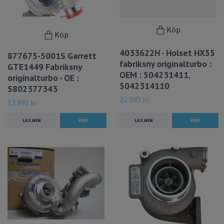
Köp
Köp
4033622H - Holset HX55
877675-5001S Garrett
fabriksny originalturbo :
GTE1449 Fabriksny
OEM : 504231411,
originalturbo - OE :
5042314110
5802377343
22 995 kr
13 995 kr
LÄS MER
LÄS MER