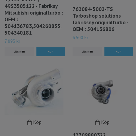
49S3505122 - Fabriksy
762084-5002-TS
Mitsubishi originalturbo :
Turboshop solutions
OEM :
fabriksny originalturbo -
504136783,504260855,
OEM : 504136806
504340181
6 500 kr
7 995 kr
LÄS MER
LÄS MER
Köp
Köp
12709880322