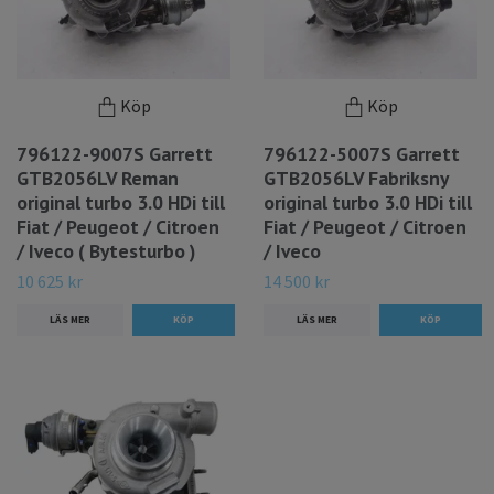
Köp
Köp
796122-9007S Garrett
796122-5007S Garrett
GTB2056LV Reman
GTB2056LV Fabriksny
original turbo 3.0 HDi till
original turbo 3.0 HDi till
Fiat / Peugeot / Citroen
Fiat / Peugeot / Citroen
/ Iveco ( Bytesturbo )
/ Iveco
10 625 kr
14 500 kr
LÄS MER
LÄS MER