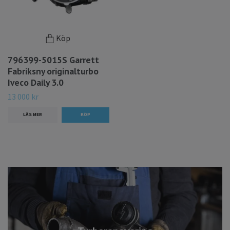
Köp
796399-5015S Garrett
Fabriksny originalturbo
Iveco Daily 3.0
13 000 kr
LÄS MER