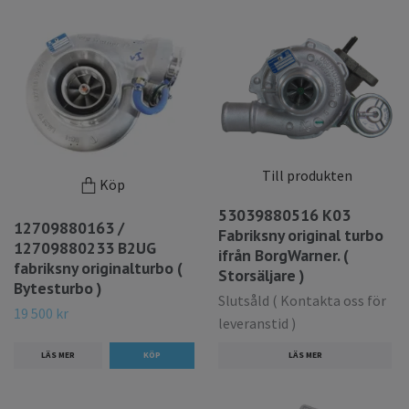
Till produkten
Köp
53039880516 K03
12709880163 /
Fabriksny original turbo
12709880233 B2UG
ifrån BorgWarner. (
fabriksny originalturbo (
Storsäljare )
Bytesturbo )
Slutsåld ( Kontakta oss för
19 500 kr
leveranstid )
LÄS MER
LÄS MER