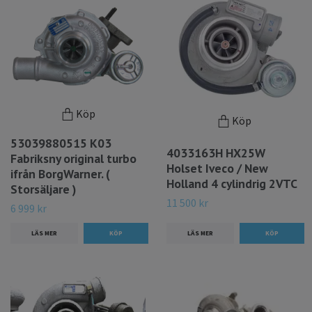
Köp
Köp
53039880515 K03
4033163H HX25W
Fabriksny original turbo
Holset Iveco / New
ifrån BorgWarner. (
Holland 4 cylindrig 2VTC
Storsäljare )
11 500 kr
6 999 kr
LÄS MER
LÄS MER