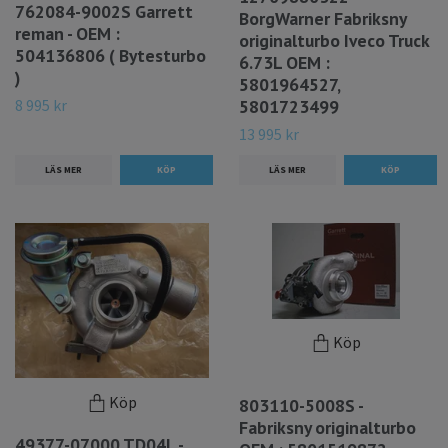
762084-9002S Garrett
BorgWarner Fabriksny
reman - OEM :
originalturbo Iveco Truck
504136806 ( Bytesturbo
6.73L OEM :
)
5801964527,
8 995 kr
5801723499
13 995 kr
LÄS MER
LÄS MER
Köp
Köp
803110-5008S -
Fabriksny originalturbo
49377-07000 TD04L -