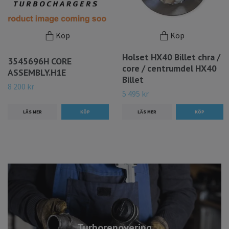
Köp
Köp
Holset HX40 Billet chra /
3545696H CORE
core / centrumdel HX40
ASSEMBLY.H1E
Billet
8 200 kr
5 495 kr
LÄS MER
LÄS MER
Turborenovering