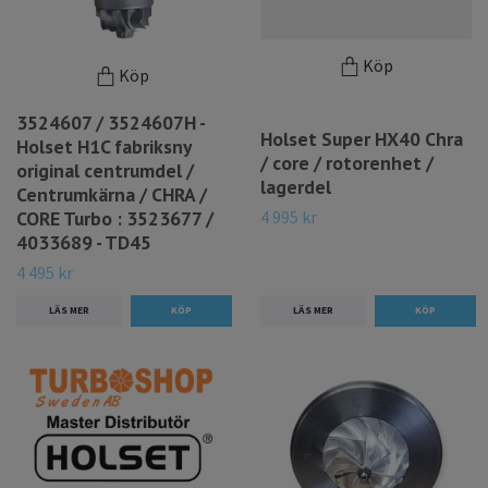
Köp
Köp
3524607 / 3524607H -
Holset Super HX40 Chra
Holset H1C fabriksny
/ core / rotorenhet /
original centrumdel /
lagerdel
Centrumkärna / CHRA /
CORE Turbo : 3523677 /
4 995 kr
4033689 - TD45
4 495 kr
LÄS MER
LÄS MER