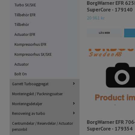
BorgWarner EFR 625
Turbo SX/SXE
SuperCore - 179140
Tillbehör EFR
20 961 kr
Tillbehör
LÄS MER
Actuator EFR
Kompressorhus EFR
Kompressorhus SX/SXE
Actuator
Bolt On
Garrett Turboaggregat
Monteringskit / Packningssatser
Monteringsdetaljer
Renovering av turbo
BorgWarner EFR 706
Centrumdelar / Reservdelar / Actuator
SuperCore - 179354
personbil