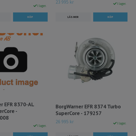
23 995 kr
I lager.
I lager.
LÄS MER
r EFR 8370-AL
BorgWarner EFR 8374 Turbo
rCore -
SuperCore - 179257
008
26 995 kr
I lager.
I lager.