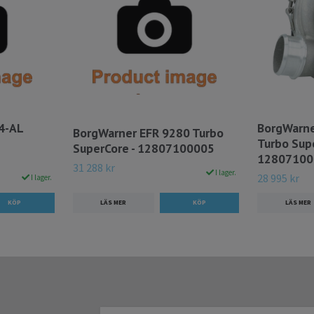
4-AL
BorgWarne
BorgWarner EFR 9280 Turbo
Turbo Supe
SuperCore - 12807100005
12807100
31 288 kr
I lager.
28 995 kr
I lager.
LÄS MER
LÄS MER