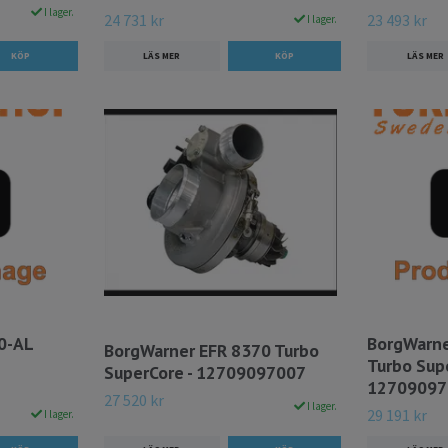
I lager.
24 731 kr
23 493 kr
I lager.
LÄS MER
LÄS MER
0-AL
BorgWarne
BorgWarner EFR 8370 Turbo
Turbo Supe
SuperCore - 12709097007
12709097
27 520 kr
I lager.
29 191 kr
I lager.