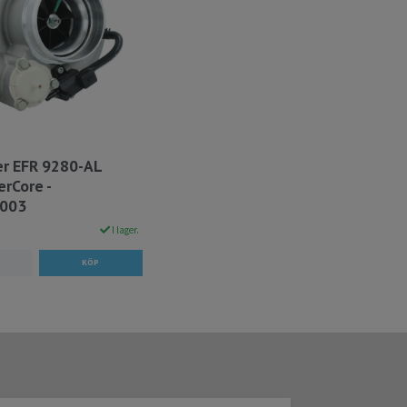
r EFR 9280-AL
rCore -
003
I lager.