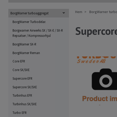
Hem
BorgWarner turb
BorgWarner turboaggregat
BorgWarner Turbodelar.
Supercor
Borgwarner Airwerks SX / SX-E / SX-R
Repsatser / Kompressorhjul
BorgWarner SX-R
BorgWarner Reman
Core EFR
Core SX/SXE
Supercore EFR
Supercore SX/SXE
Turbinhus EFR
Turbinhus SX/SXE
Turbo EFR