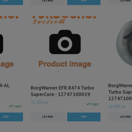
LÄS MER
LÄS MER
4-AL
BorgWarne
BorgWarner EFR 8474 Turbo
Turbo Supe
SuperCore - 12747100019
12747100
31 303 kr
I lager.
29 995 kr
I lager.
LÄS MER
LÄS MER