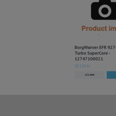
BorgWarner EFR 927
Turbo SuperCore -
12747100021
32 110 kr
LÄS MER