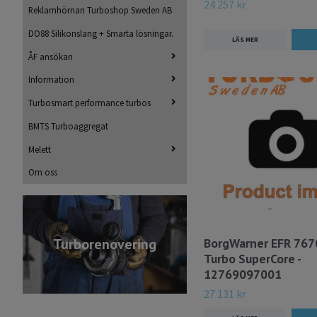
24 257 kr
Reklamhörnan Turboshop Sweden AB
DO88 Silikonslang + Smarta lösningar.
LÄS MER
ÅF ansökan
Information
Turbosmart performance turbos
BMTS Turboaggregat
Melett
Om oss
BorgWarner EFR 767
Turborenovering
Turbo SuperCore -
12769097001
27 131 kr