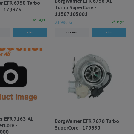
BorgWarner EFR 6758-AL
r EFR 6758 Turbo
Turbo SuperCore -
 - 179375
11587105001
I lager.
21 990 kr
I lager.
LÄS MER
r EFR 7163-AL
BorgWarner EFR 7670 Turbo
rCore -
SuperCore - 179350
000