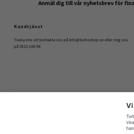
Anmäl dig till vår nyhetsbrev för fi
Kundtjänst
Tveka inte att kontakta oss på
info@turboshop.se
eller ring oss
på 0522-100 94
Vi
Tur
vis
han