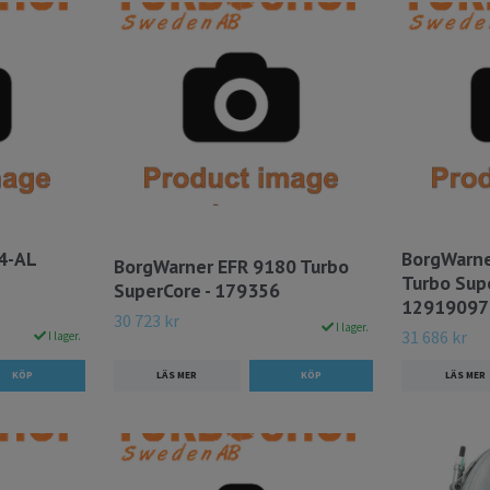
4-AL
BorgWarne
BorgWarner EFR 9180 Turbo
Turbo Supe
SuperCore - 179356
12919097
30 723 kr
I lager.
31 686 kr
I lager.
LÄS MER
LÄS MER