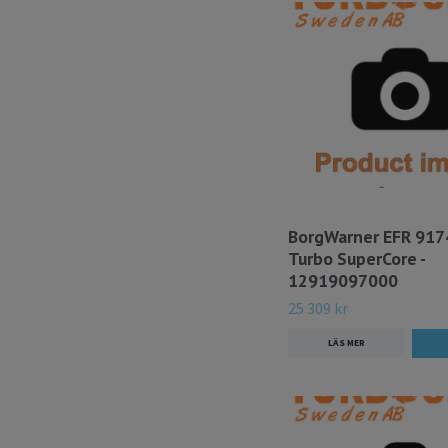
BorgWarner EFR 917
Turbo SuperCore -
12919097000
25 309 kr
LÄS MER