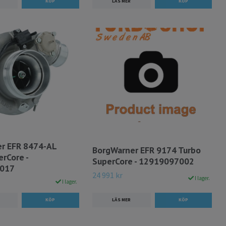
LÄS MER
r EFR 8474-AL
BorgWarner EFR 9174 Turbo
rCore -
SuperCore - 12919097002
017
24 991 kr
I lager.
I lager.
LÄS MER