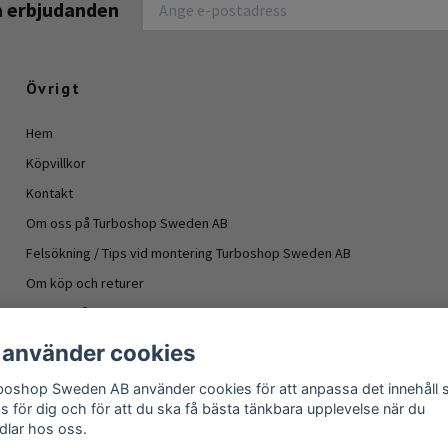
na erbjudanden
Övrigt
Hem
Köpvillkor
Kontakt
Om oss på Turboshop Sweden AB
Felsökning / Tips vid montering Turboshop Sweden AB
Om köp och returer
Vanliga frågor
Information turboaggregat
 använder cookies
- Oljeläckage turboaggregat
boshop Sweden AB använder cookies för att anpassa det innehåll
Om köp och returer
as för dig och för att du ska få bästa tänkbara upplevelse när du
dlar hos oss.