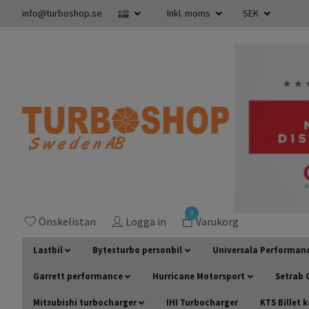
info@turboshop.se
Inkl. moms
SEK
0
Önskelistan
Logga in
Varukorg
Lastbil
Bytesturbo personbil
Universala Performan
Garrett performance
Hurricane Motorsport
Setrab O
Mitsubishi turbocharger
IHI Turbocharger
KTS Billet 