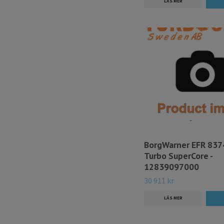
LÄS MER
BorgWarner EFR 837
Turbo SuperCore -
12839097000
30 911 kr
LÄS MER