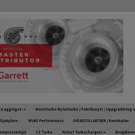
ce aggregat.
Marinturbo Bytesturbo / Fabriksnytt / Uppgradering
ljekylare.
NUKE Performance
DIESELTILLSATSER / Kemikalier
kompressorhjul
CZ Turbo
Holset Turbochargers
BorgWarner