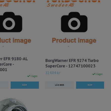
r EFR 9180-AL
BorgWarner EFR 9274 Turbo
rCore -
SuperCore - 12747100023
001
31 604 kr
I lager.
I lager.
LÄS MER