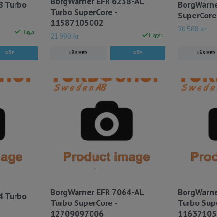
BorgWarner EFR 6258-AL
8 Turbo
BorgWarne
Turbo SuperCore -
SuperCore
11587105002
20 568 kr
I lager.
21 990 kr
I lager.
LÄS MER
LÄS MER
BorgWarner EFR 7064-AL
BorgWarne
4 Turbo
Turbo SuperCore -
Turbo Supe
12709097006
11637105