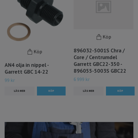
Köp
896032-5001S Chra /
Köp
Core / Centrumdel
Garrett GBC22-350 -
AN4 olja in nippel -
896055-5003S GBC22
Garrett GBC 14-22
6 999 kr
99 kr
LÄS MER
LÄS MER