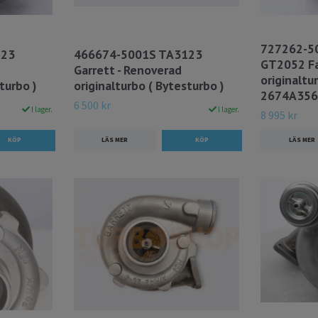
727262-50
123
466674-5001S TA3123
GT2052 Fa
Garrett - Renoverad
originaltu
turbo )
originalturbo ( Bytesturbo )
2674A356
6 500 kr
I lager.
I lager.
8 995 kr
LÄS MER
LÄS MER