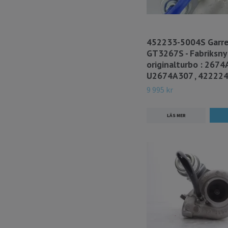
452233-5004S Garr
GT3267S - Fabriksny
originalturbo : 2674
U2674A307 , 42222
9 995 kr
LÄS MER