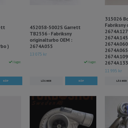
315026 Bo
Fabriksny 
ett
452058-5002S Garrett
2674A127
TB2556 - Fabriksny
2674A145
originalturbo OEM :
2674A060
bo )
2674A055
2674A065
13 075 kr
2674A109
2674A133
I lager.
I lager.
11 995 kr
LÄS MER
LÄS MER