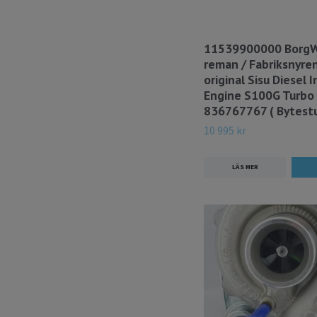
11539900000 BorgW
reman / Fabriksnyre
original Sisu Diesel I
Engine S100G Turbo
836767767 ( Bytestu
10 995 kr
LÄS MER