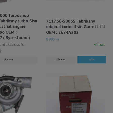
000 Turboshop
fabriksny turbo Sisu
711736-5003S Fabriksny
ustrial Engine
original turbo ifrån Garrett till
bo OEM :
OEM : 2674A202
 ( Bytesturbo )
8 995 kr
Kontakta oss för
I lager.
)
LÄS MER
LÄS MER