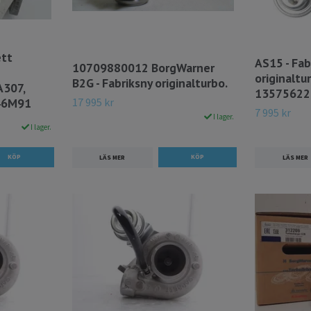
ett
AS15 - Fab
10709880012 BorgWarner
originaltu
B2G - Fabriksny originalturbo.
A307,
13575622
17 995 kr
46M91
7 995 kr
I lager.
I lager.
LÄS MER
LÄS MER