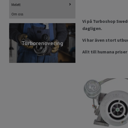
Melett
Om oss
Vi på Turboshop Swede
dagligen.
Vi har även stort utbu
Turborenovering
Allt till humana prise