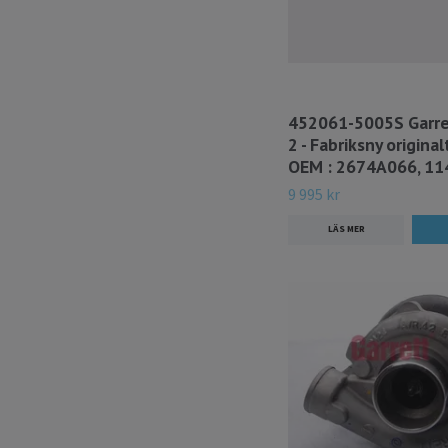
452061-5005S Garre
2 - Fabriksny origina
OEM : 2674A066, 11
9 995 kr
LÄS MER