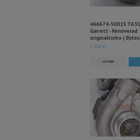
466674-5001S TA3
Garrett - Renoverad
originalturbo ( Bytes
6 500 kr
LÄS MER