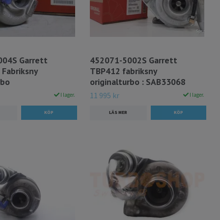
04S Garrett
452071-5002S Garrett
 Fabriksny
TBP412 fabriksny
rbo
originalturbo : SAB33068
11 995 kr
I lager.
I lager.
LÄS MER