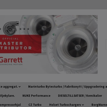
ce aggregat.
Marinturbo Bytesturbo / Fabriksnytt / Uppgradering
ljekylare.
NUKE Performance
DIESELTILLSATSER / Kemikalier
kompressorhjul
CZ Turbo
Holset Turbochargers
BorgWarner