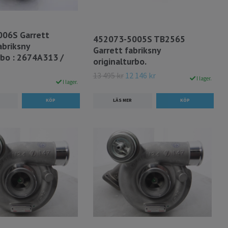
06S Garrett
452073-5005S TB2565
briksny
Garrett fabriksny
rbo : 2674A313 /
originalturbo.
13 495 kr
12 146 kr
I lager.
I lager.
LÄS MER