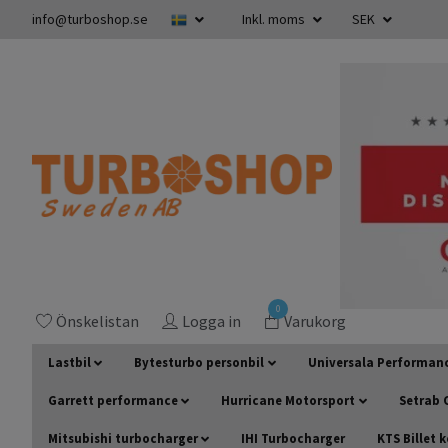
info@turboshop.se
Inkl. moms
SEK
0
Önskelistan
Logga in
Varukorg
Lastbil
Bytesturbo personbil
Universala Performan
Garrett performance
Hurricane Motorsport
Setrab O
Mitsubishi turbocharger
IHI Turbocharger
KTS Billet 