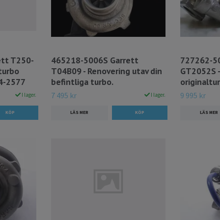
tt T250-
465218-5006S Garrett
727262-50
lturbo
T04B09 - Renovering utav din
GT2052S -
4-2577
befintliga turbo.
originaltu
7 495 kr
9 995 kr
I lager.
I lager.
LÄS MER
LÄS MER