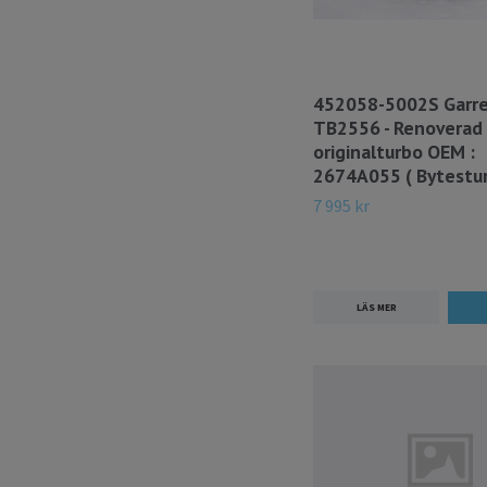
452058-5002S Garr
TB2556 - Renoverad
originalturbo OEM :
2674A055 ( Bytestur
7 995 kr
LÄS MER