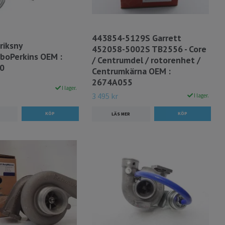
443854-5129S Garrett
riksny
452058-5002S TB2556 - Core
rboPerkins OEM :
/ Centrumdel / rotorenhet /
0
Centrumkärna OEM :
2674A055
I lager.
3 495 kr
I lager.
LÄS MER