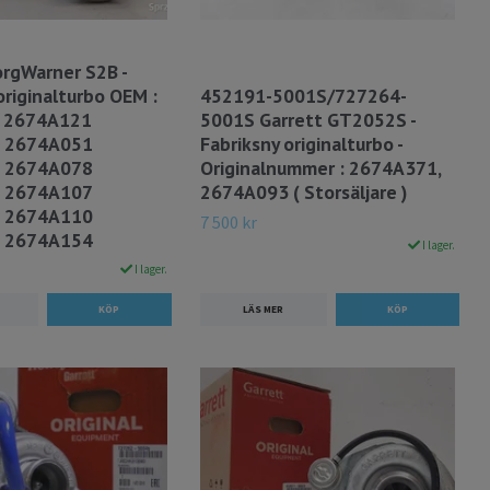
rgWarner S2B -
originalturbo OEM :
452191-5001S/727264-
 2674A121
5001S Garrett GT2052S -
 2674A051
Fabriksny originalturbo -
 2674A078
Originalnummer : 2674A371,
 2674A107
2674A093 ( Storsäljare )
 2674A110
7 500 kr
 2674A154
I lager.
I lager.
LÄS MER