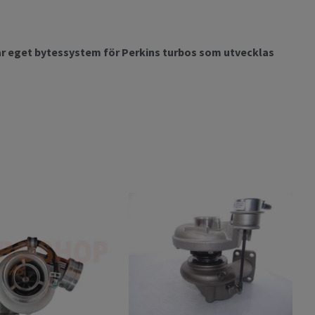
har eget bytessystem för Perkins turbos som utvecklas