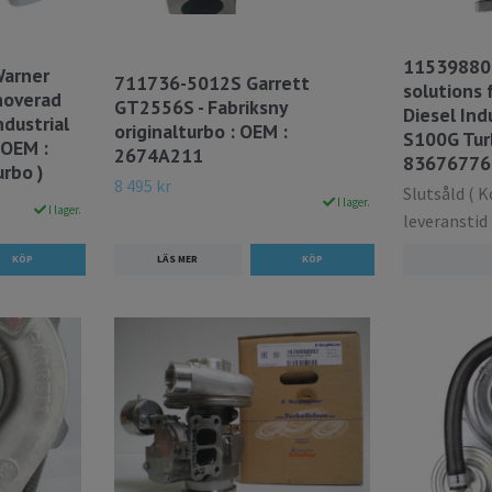
11539880
arner
711736-5012S Garrett
solutions 
noverad
GT2556S - Fabriksny
Diesel Ind
ndustrial
originalturbo : OEM :
S100G Tur
 OEM :
2674A211
836767767
rbo )
8 495 kr
Slutsåld ( 
I lager.
I lager.
leveranstid 
LÄS MER