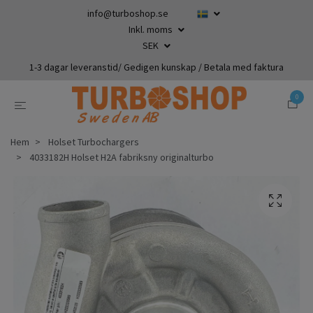
info@turboshop.se
Inkl. moms
SEK
1-3 dagar leveranstid/ Gedigen kunskap / Betala med faktura
0
Hem
Holset Turbochargers
4033182H Holset H2A fabriksny originalturbo