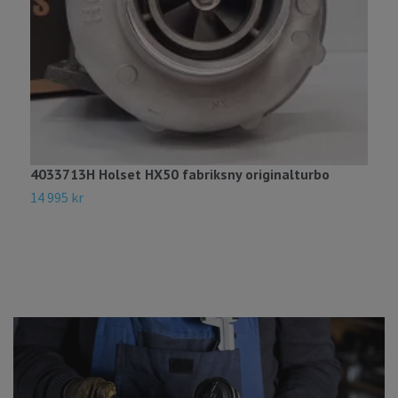
4033713H Holset HX50 fabriksny originalturbo
5
14 995 kr
7