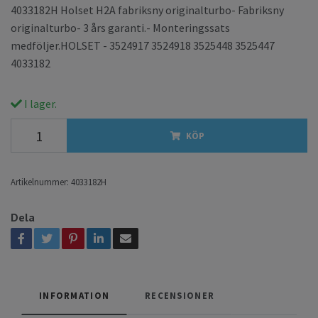
4033182H Holset H2A fabriksny originalturbo- Fabriksny
originalturbo- 3 års garanti.- Monteringssats
medföljer.HOLSET - 3524917 3524918 3525448 3525447
4033182
I lager.
KÖP
Artikelnummer:
4033182H
Dela
INFORMATION
RECENSIONER