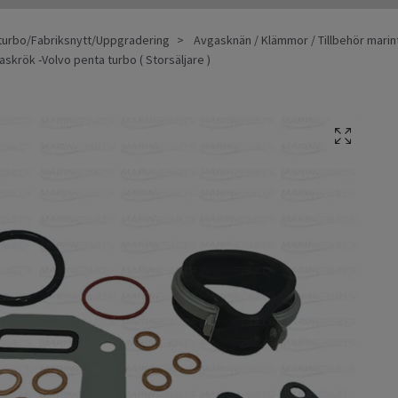
turbo/Fabriksnytt/Uppgradering
Avgasknän / Klämmor / Tillbehör marin
skrök -Volvo penta turbo ( Storsäljare )