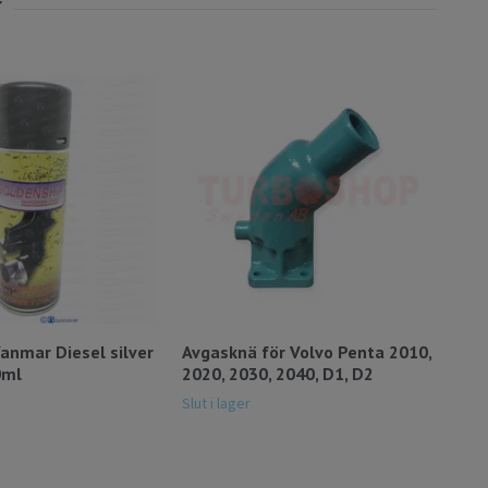
anmar Diesel silver
Avgasknä för Volvo Penta 2010,
Avga
0ml
2020, 2030, 2040, D1, D2
Pen
Slut i lager
4 700