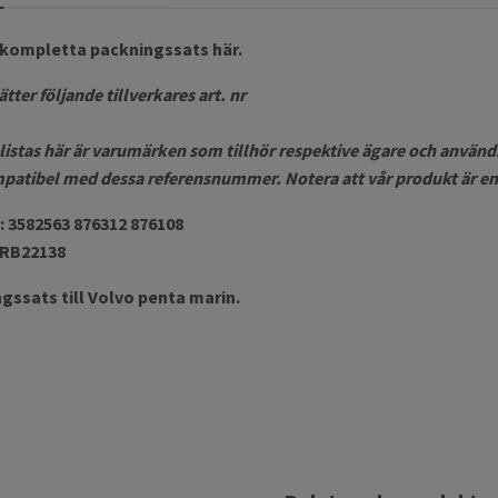
 kompletta packningssats här.
ter följande tillverkares art. nr
listas här är varumärken som tillhör respektive ägare och används
patibel med dessa referensnummer. Notera att vår produkt är en 
a: 3582563 876312 876108
 ORB22138
ssats till Volvo penta marin.