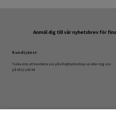
Anmäl dig till vår nyhetsbrev för fi
Kundtjänst
Tveka inte att kontakta oss på
info@turboshop.se
eller ring oss
på 0522-100 94