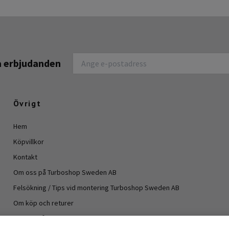
na erbjudanden
Övrigt
Hem
Köpvillkor
Kontakt
Om oss på Turboshop Sweden AB
Felsökning / Tips vid montering Turboshop Sweden AB
Om köp och returer
Vanliga frågor