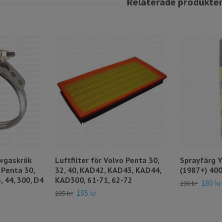
avgaskrök
Luftfilter för Volvo Penta 30,
Sprayfärg Y
 Penta 30,
32, 40, KAD42, KAD43, KAD44,
(1987+) 40
3, 44, 300, D4
KAD300, 61-71, 62-72
180 kr
200 kr
185 kr
205 kr