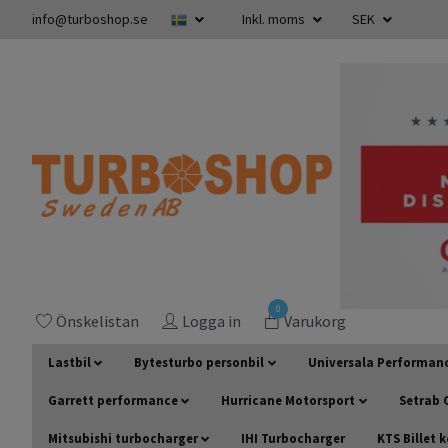
info@turboshop.se
Inkl. moms
SEK
0
Önskelistan
Logga in
Varukorg
Lastbil
Bytesturbo personbil
Universala Performan
Garrett performance
Hurricane Motorsport
Setrab O
Mitsubishi turbocharger
IHI Turbocharger
KTS Billet 