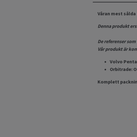
Våran mest sålda
Denna produkt ersät
De referenser som 
Vår produkt är kom
Volvo Pent
Orbitrade:
Komplett packning