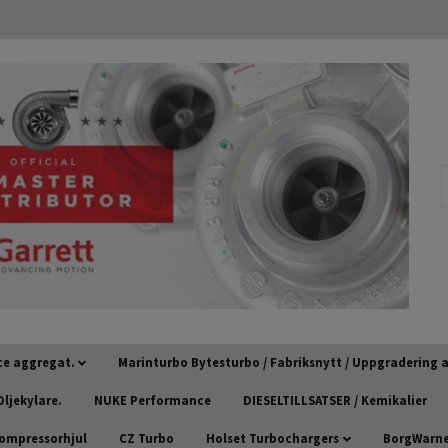
ce aggregat.
Marinturbo Bytesturbo / Fabriksnytt / Uppgradering
ljekylare.
NUKE Performance
DIESELTILLSATSER / Kemikalier
kompressorhjul
CZ Turbo
Holset Turbochargers
BorgWarner