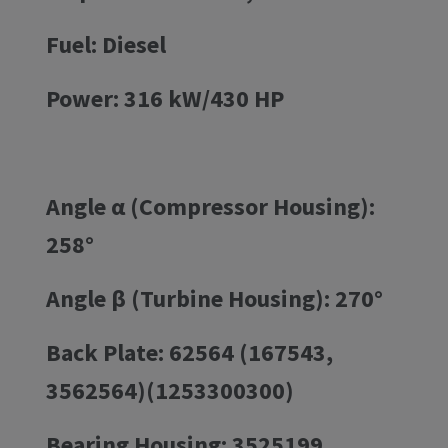
Fuel: Diesel
Power: 316 kW/430 HP
Angle α (Compressor Housing):
258°
Angle β (Turbine Housing): 270°
Back Plate: 62564 (167543,
3562564)(1253300300)
Bearing Housing: 3525199