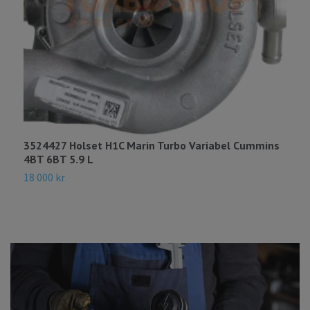
3524427 Holset H1C Marin Turbo Variabel Cummins
3
4BT 6BT 5.9 L
5
18 000 kr
1