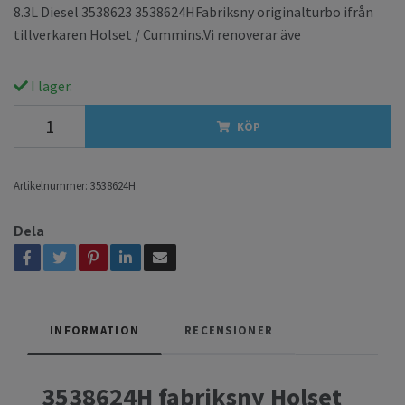
8.3L Diesel 3538623 3538624HFabriksny originalturbo ifrån
tillverkaren Holset / Cummins.Vi renoverar äve
I lager.
KÖP
Artikelnummer:
3538624H
Dela
INFORMATION
RECENSIONER
3538624H fabriksny Holset