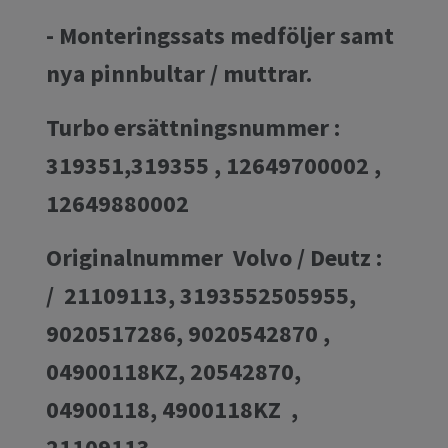
- Monteringssats medföljer samt
nya pinnbultar / muttrar.
Turbo ersättningsnummer :
319351,319355 , 12649700002 ,
12649880002
Originalnummer Volvo / Deutz :
/ 21109113, 3193552505955,
9020517286, 9020542870 ,
04900118KZ, 20542870,
04900118, 4900118KZ ,
21109113