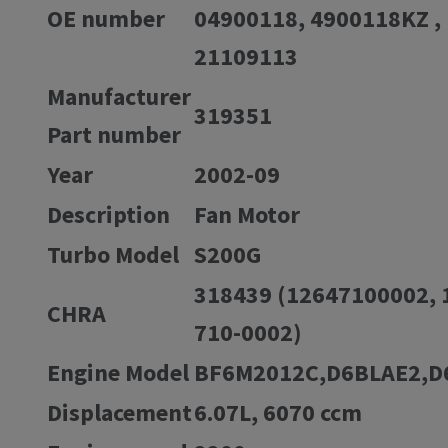
OE number
04900118, 4900118KZ ,
21109113
Manufacturer
319351
Part number
Year
2002-09
Description
Fan Motor
Turbo Model
S200G
318439 (12647100002, 
CHRA
710-0002)
Engine Model
BF6M2012C,D6BLAE2,D
Displacement
6.07L, 6070 ccm