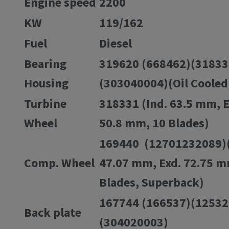
Engine speed
2200
KW
119/162
Fuel
Diesel
Bearing
319620 (668462)(31833
Housing
(303040004)(Oil Cooled
Turbine
318331 (Ind. 63.5 mm, E
Wheel
50.8 mm, 10 Blades)
169440 (12701232089)(
Comp. Wheel
47.07 mm, Exd. 72.75 m
Blades, Superback)
167744 (166537)(1253
Back plate
(304020003)