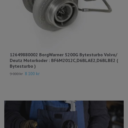
12649880002 BorgWarner S200G Bytesturbo Volvo/
Deutz Motorkoder : BF6M2012C,D6BLAE2,D6BLBE2 (
Bytesturbo )
8 100 kr
9 000 kr