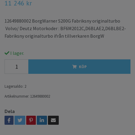
11 246 kr
12649880002 BorgWarner S200G Fabriksny originalturbo
Volvo/ Deutz Motorkoder : BF6M2012C,D6BLAE2,D6BLBE2-
Fabriksny originalturbo ifrån tillverkaren BorgW
I lager.
KÖP
Lagersaldo:
2
Artikelnummer:
12649880002
Dela