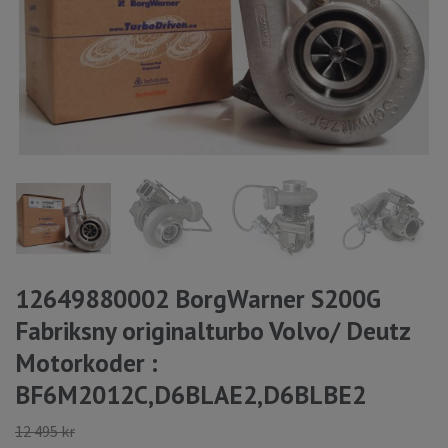
12649880002 BorgWarner S200G
Fabriksny originalturbo Volvo/ Deutz
Motorkoder :
BF6M2012C,D6BLAE2,D6BLBE2
12 495 kr