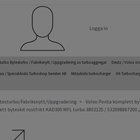
Logga in
turbo Bytesturbo / Fabriksnytt / Uppgradering av turboaggregat
Deutz / Volvo in
ea / Specialdeals Turboshop Sweden AB
Mitsubishi turbocharger
IHI Turbochar
testurbo/Fabriksnytt/Uppgradering
Volvo Penta komplett byte
tt byteskit rostfritt KAD300 MFL turbo 3802125 / 532698867200 