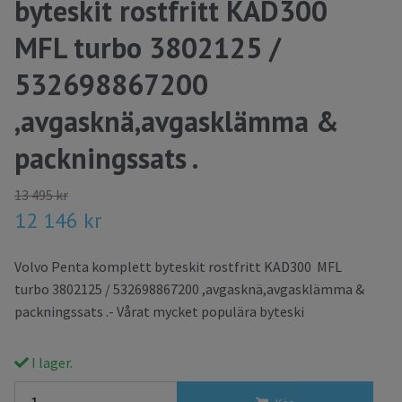
byteskit rostfritt KAD300
MFL turbo 3802125 /
532698867200
,avgasknä,avgasklämma &
packningssats .
13 495 kr
12 146 kr
Volvo Penta komplett byteskit rostfritt KAD300 MFL
turbo 3802125 / 532698867200 ,avgasknä,avgasklämma &
packningssats .- Vårat mycket populära byteski
I lager.