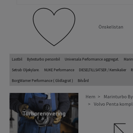
Önskelistan
Lastbil
Bytesturbo personbil
Universala Performance aggregat.
Marin
Setrab Oljekylare.
NUKE Performance
DIESELTILLSATSER / Kemikalier
R
BorgWarner Performance ( Glidlagrat )
Bilvård
Hem
Marinturbo By
Volvo Penta komple
Turborenovering