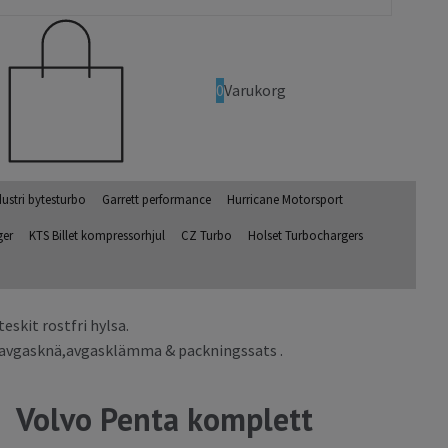
0
Varukorg
dustri bytesturbo
Garrett performance
Hurricane Motorsport
ger
KTS Billet kompressorhjul
CZ Turbo
Holset Turbochargers
skit rostfri hylsa.
,avgasknä,avgasklämma & packningssats .
Volvo Penta komplett