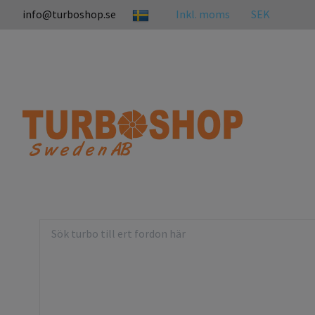
info@turboshop.se
Inkl. moms
SEK