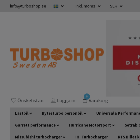
info@turboshop.se
Inkl. moms
SEK
0
Önskelistan
Logga in
Varukorg
Lastbil
Bytesturbo personbil
Universala Performan
Garrett performance
Hurricane Motorsport
Setrab O
Mitsubishi turbocharger
IHI Turbocharger
KTS Billet 