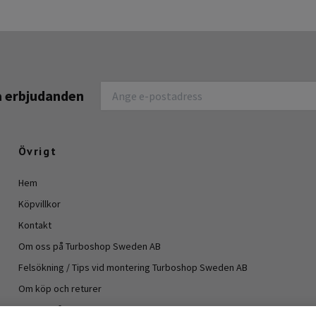
na erbjudanden
Övrigt
Hem
Köpvillkor
Kontakt
Om oss på Turboshop Sweden AB
Felsökning / Tips vid montering Turboshop Sweden AB
Om köp och returer
Vanliga frågor