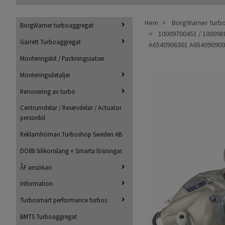
Hem
BorgWarner turb
BorgWarner turboaggregat
10009700451 / 100098
Garrett Turboaggregat
A6540906301 A65409090
Monteringskit / Packningssatser
Monteringsdetaljer
Renovering av turbo
Centrumdelar / Reservdelar / Actuator
personbil
Reklamhörnan Turboshop Sweden AB
DO88 Silikonslang + Smarta lösningar.
ÅF ansökan
Information
Turbosmart performance turbos
BMTS Turboaggregat