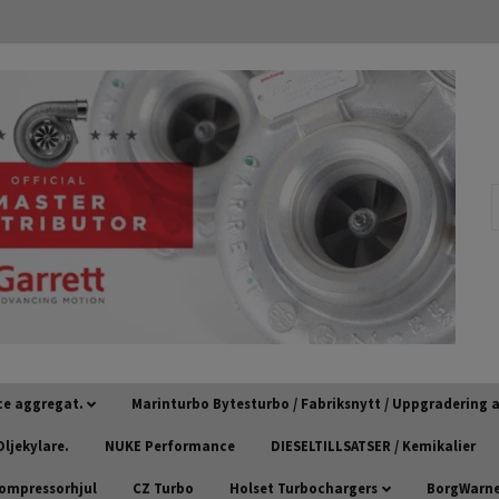
ce aggregat.
Marinturbo Bytesturbo / Fabriksnytt / Uppgradering
ljekylare.
NUKE Performance
DIESELTILLSATSER / Kemikalier
kompressorhjul
CZ Turbo
Holset Turbochargers
BorgWarner