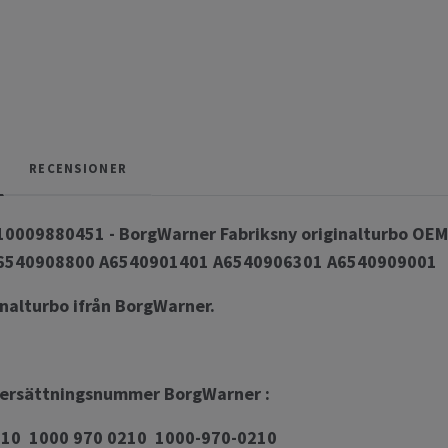
RECENSIONER
10009880451 - BorgWarner Fabriksny originalturbo O
6540908800 A6540901401 A6540906301 A6540909001
inalturbo ifrån BorgWarner.
ersättningsnummer BorgWarner :
10 1000 970 0210 1000-970-0210