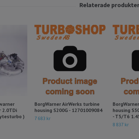
warner
BorgWarner AirWerks turbine
BorgWarner
r 2.0TDi
housing S200G - 12701009084
housing S5
ytesturbo )
- T5/T6 1.4
7 683 kr
8 837 kr