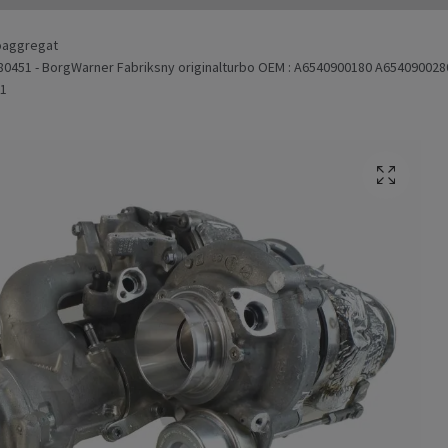
oaggregat
80451 - BorgWarner Fabriksny originalturbo OEM : A6540900180 A6540900
01