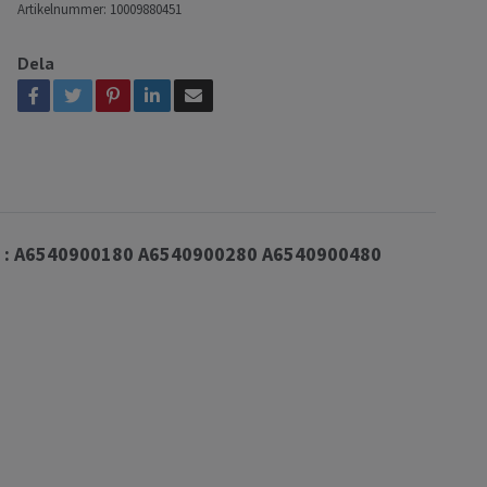
Artikelnummer:
10009880451
Dela
EM : A6540900180 A6540900280 A6540900480