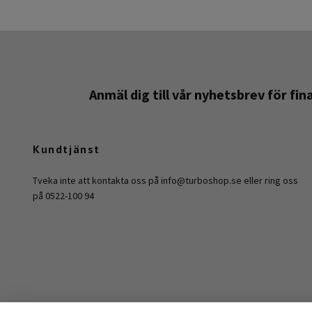
Anmäl dig till vår nyhetsbrev för fi
Kundtjänst
Tveka inte att kontakta oss på
info@turboshop.se
eller ring oss
på 0522-100 94