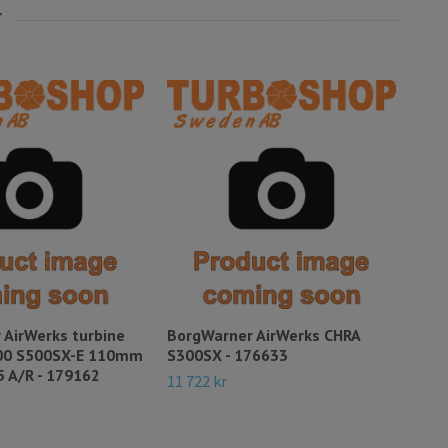
 AirWerks turbine
BorgWarner AirWerks CHRA
Bor
00 S500SX-E 110mm
S300SX - 176633
Tur
5 A/R - 179162
179
11 722 kr
24 3