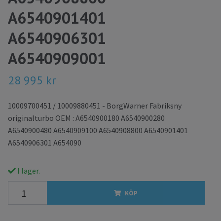
A6540901401
A6540906301
A6540909001
28 995 kr
10009700451 / 10009880451 - BorgWarner Fabriksny
originalturbo OEM : A6540900180 A6540900280
A6540900480 A6540909100 A6540908800 A6540901401
A6540906301 A654090
I lager.
KÖP