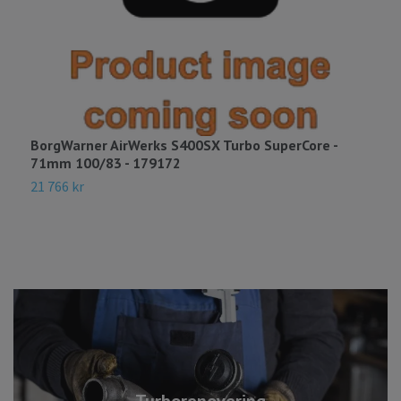
BorgWarner AirWerks S400SX Turbo SuperCore -
B
71mm 100/83 - 179172
A
21 766 kr
8
Turborenovering