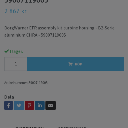
2 867 kr
BorgWarner EFR assembly kit turbine housing - B2-Serie
aluminium CHRA - 59007119005
I lager.
KÖP
Artikelnummer:
59007119005
Dela