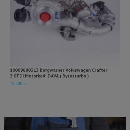
10009880313 Borgwarner Volkswagen Crafter
B
2.0TDi Motorkod: DAVA ( Bytesturbo )
1
19 500 kr
1