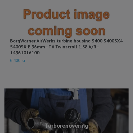
BorgWarner AirWerks turbine housing S400 S400SX4
B
S400SX-E 96mm - T6 Twinscroll 1.58 A/R -
8
14961016100
3
6 400 kr
Turborenovering