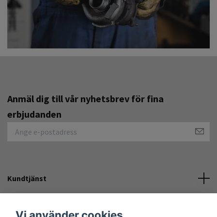
Anmäl dig till vår nyhetsbrev för fina
erbjudanden
Kundtjänst
Övrigt
Vi använder cookies