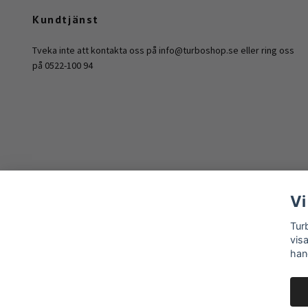
Kundtjänst
Tveka inte att kontakta oss på
info@turboshop.se
eller ring oss
på 0522-100 94
Vi
Tur
vis
han
© 2026 Turboshop Sweden AB