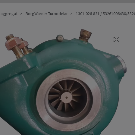
oaggregat
BorgWarner Turbodelar
1301-026-821 / 53261006430/53261