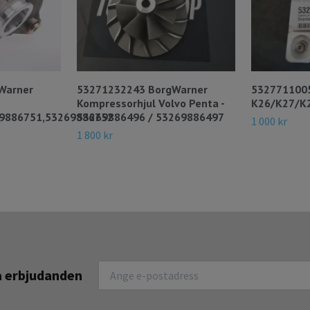
Warner
53271232243 BorgWarner
532771100
Kompressorhjul Volvo Penta -
K26/K27/K2
9886751,53269886752
53269886496 / 53269886497
1 000 kr
1 800 kr
na erbjudanden