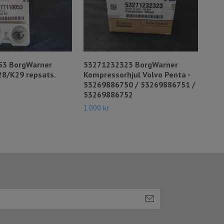
53 BorgWarner
53271232323 BorgWarner
318
8/K29 repsats.
Kompressorhjul Volvo Penta -
pas
53269886750 / 53269886751 /
S2A
53269886752
1 20
1 000 kr