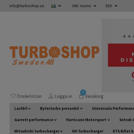
info@turboshop.se
Inkl. moms
SEK
0
Önskelistan
Logga in
Varukorg
Lastbil
Bytesturbo personbil
Universala Performan
Garrett performance
Hurricane Motorsport
Setrab O
Mitsubishi turbocharger
IHI Turbocharger
KTS Billet 