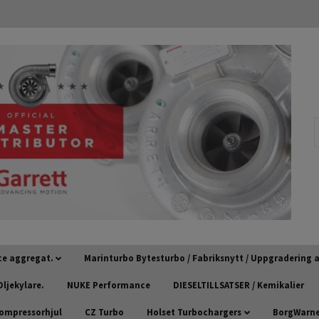
ce aggregat.
Marinturbo Bytesturbo / Fabriksnytt / Uppgradering
ljekylare.
NUKE Performance
DIESELTILLSATSER / Kemikalier
kompressorhjul
CZ Turbo
Holset Turbochargers
BorgWarner