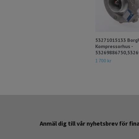
53271015133 Borg
Kompressorhus -
53269886750,5326
1 700 kr
Anmäl dig till vår nyhetsbrev för fi