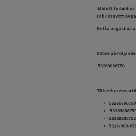
Melett turbinhus 
Fabriksnyttt avga
Detta avgashus an
Sitter på följand
53269886750
Tillverkarens art
53269706750
5326988675
53269886752
5326-988-67