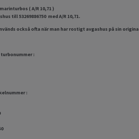
marinturbos ( A/R 10,71 )
shus till 53269886750 med A/R 10,71.
vänds också ofta när man har rostigt avgashus på sin origina
e turbonummer :
ikelnummer :
0
50