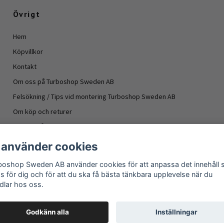
Övrigt
Hem
Köpvillkor
Kontakt
Om oss på Turboshop Sweden AB
Felsökning / Tips vid montering Turboshop Sweden AB
Om köp och returer
Vanliga frågor
Information turboaggregat
 använder cookies
- Oljeläckage turboaggregat
boshop Sweden AB använder cookies för att anpassa det innehåll
Om köp och returer
as för dig och för att du ska få bästa tänkbara upplevelse när du
dlar hos oss.
Godkänn alla
Inställningar