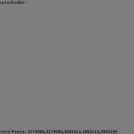
motorkoder :
olvo Penta : 2179089,2179080,3581012,3802112,3802105