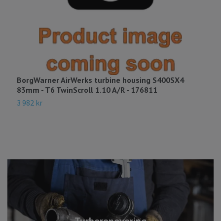
BorgWarner AirWerks turbine housing S400SX4
B
83mm - T6 TwinScroll 1.10 A/R - 176811
1
3 982 kr
3
Turborenovering