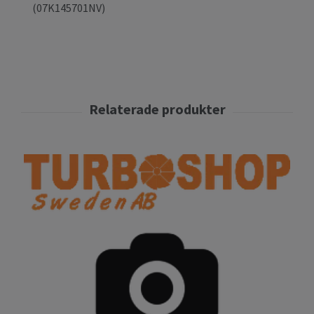
(07K145701NV)