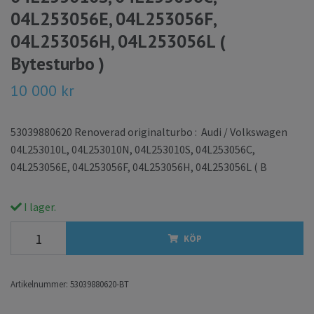
04L253056E, 04L253056F,
04L253056H, 04L253056L (
Bytesturbo )
10 000 kr
53039880620 Renoverad originalturbo : Audi / Volkswagen
04L253010L, 04L253010N, 04L253010S, 04L253056C,
04L253056E, 04L253056F, 04L253056H, 04L253056L ( B
I lager.
KÖP
Artikelnummer:
53039880620-BT