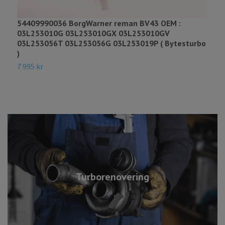
54409990036 BorgWarner reman BV43 OEM :
5
03L253010G 03L253010GX 03L253010GV
o
03L253056T 03L253056G 03L253019P ( Bytesturbo
S
)
9
7 995 kr
Turborenovering