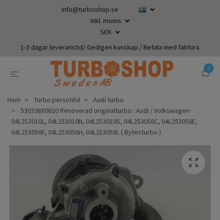
info@turboshop.se
Inkl. moms
SEK
1-3 dagar leveranstid/ Gedigen kunskap / Betala med faktura
0
Hem
Turbo personbil
Audi turbo
53039880620 Renoverad originalturbo : Audi / Volkswagen
04L253010L, 04L253010N, 04L253010S, 04L253056C, 04L253056E,
04L253056F, 04L253056H, 04L253056L ( Bytesturbo )