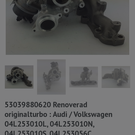
53039880620 Renoverad
originalturbo : Audi / Volkswagen
04L253010L, 04L253010N,
04L253010S, 04L253056C,