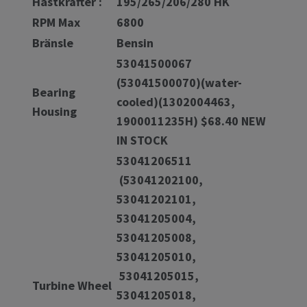
Hästkrafter :
195/265/206/280 HK
RPM Max
6800
Bränsle
Bensin
53041500067
(53041500070)(water-
Bearing
cooled)(1302004463,
Housing
1900011235H) $68.40 NEW
IN STOCK
53041206511
(53041202100,
53041202101,
53041205004,
53041205008,
53041205010,
53041205015,
Turbine Wheel
53041205018,