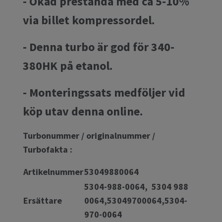
- Ökad prestanda med ca 5-10%
via billet kompressordel.
- Denna turbo är god för 340-
380HK på etanol.
- Monteringssats medföljer vid
köp utav denna online.
Turbonummer / originalnummer /
Turbofakta :
Artikelnummer
53049880064
5304-988-0064, 5304 988
Ersättare
0064,53049700064,5304-
970-0064