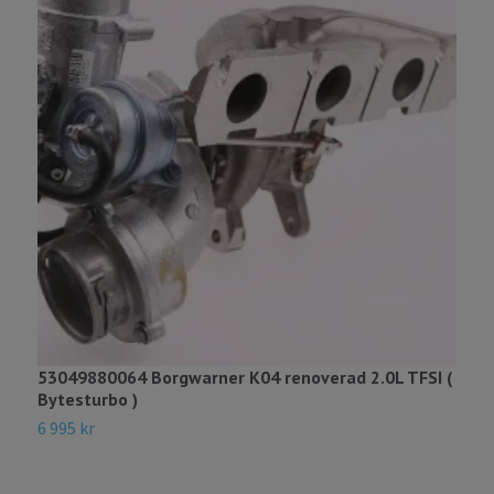
1
S
4
53049880064 Borgwarner K04 renoverad 2.0L TFSI (
Bytesturbo )
6 995 kr