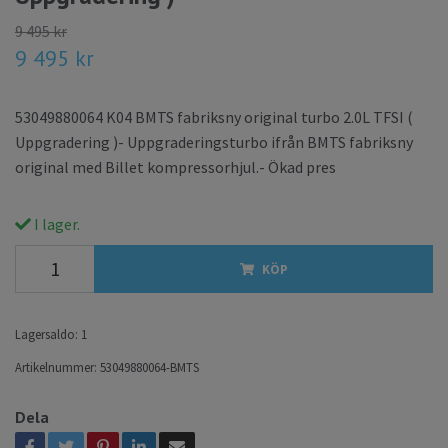
9 495 kr
9 495 kr
53049880064 K04 BMTS fabriksny original turbo 2.0L TFSI (
Uppgradering )- Uppgraderingsturbo ifrån BMTS fabriksny
original med Billet kompressorhjul.- Ökad pres
I lager.
KÖP
Lagersaldo:
1
Artikelnummer:
53049880064-BMTS
Dela