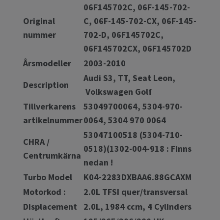
06F145702C, 06F-145-702-
Original
C, 06F-145-702-CX, 06F-145-
nummer
702-D, 06F145702C,
06F145702CX, 06F145702D
Årsmodeller
2003-2010
Audi S3, TT, Seat Leon,
Description
Volkswagen Golf
Tillverkarens
53049700064, 5304-970-
artikelnummer
0064, 5304 970 0064
53047100518 (5304-710-
CHRA /
0518)(1302-004-918 : Finns
Centrumkärna
nedan !
Turbo Model
K04-2283DXBAA6.88GCAXM
Motorkod :
2.0L TFSI quer/transversal
Displacement
2.0L, 1984 ccm, 4 Cylinders