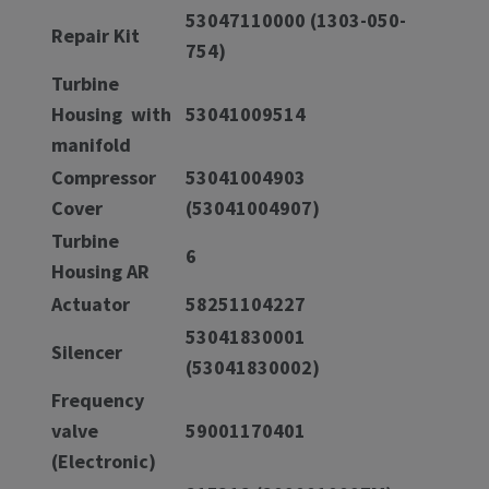
53047110000 (1303-050-
Repair Kit
754)
Turbine
Housing with
53041009514
manifold
Compressor
53041004903
Cover
(53041004907)
Turbine
6
Housing AR
Actuator
58251104227
53041830001
Silencer
(53041830002)
Frequency
valve
59001170401
(Electronic)