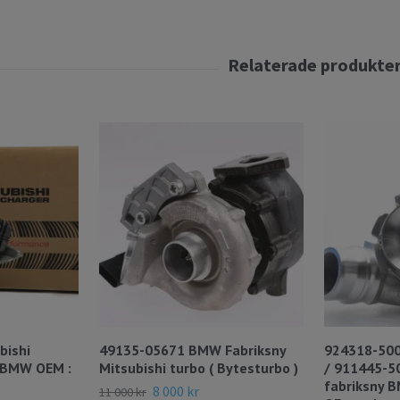
bishi
49135-05671 BMW Fabriksny
924318-500
l BMW OEM :
Mitsubishi turbo ( Bytesturbo )
/ 911445-
fabriksny B
8 000 kr
11 000 kr