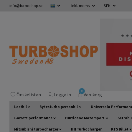
info@turboshop.se
Inkl. moms
SEK
0
Önskelistan
Logga in
Varukorg
Lastbil
Bytesturbo personbil
Universala Performan
Garrett performance
Hurricane Motorsport
Setrab O
Mitsubishi turbocharger
IHI Turbocharger
KTS Billet 