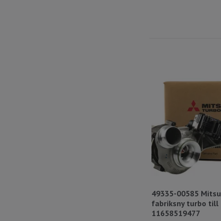
49335-00585 Mitsu
fabriksny turbo til
11658519477