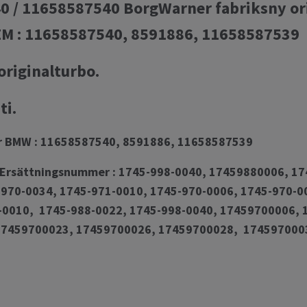
 / 11658587540 BorgWarner fabriksny ori
M : 11658587540, 8591886, 11658587539
originalturbo.
ti.
r BMW : 11658587540, 8591886, 11658587539
Ersättningsnummer : 1745-998-0040, 17459880006, 1
970-0034, 1745-971-0010, 1745-970-0006, 1745-970-0
-0010, 1745-988-0022, 1745-998-0040, 17459700006,
17459700023, 17459700026, 17459700028, 174597000