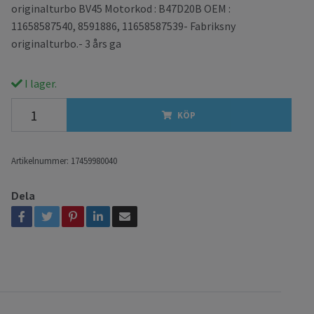
originalturbo BV45 Motorkod : B47D20B OEM :
11658587540, 8591886, 11658587539- Fabriksny
originalturbo.- 3 års ga
I lager.
KÖP
Artikelnummer:
17459980040
Dela