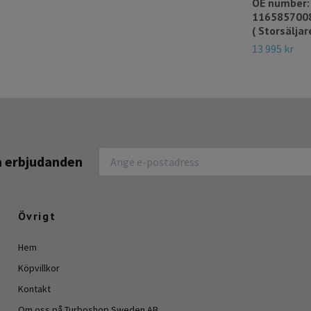
OE number:
11658570083
( Storsäljar
13 995 kr
na erbjudanden
Övrigt
Hem
Köpvillkor
Kontakt
Om oss på Turboshop Sweden AB