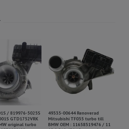
1S / 819976-5025S
49335-00644 Renoverad
543
5001S GTD1752VRK
Mitsubishi TF035 turbo till
(E7
MW original turbo
BMW OEM : 11658519476 / 11
116