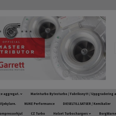
ce aggregat.
Marinturbo Bytesturbo / Fabriksnytt / Uppgradering
ljekylare.
NUKE Performance
DIESELTILLSATSER / Kemikalier
kompressorhjul
CZ Turbo
Holset Turbochargers
BorgWarner