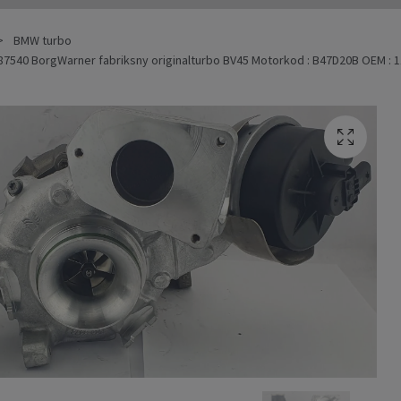
BMW turbo
7540 BorgWarner fabriksny originalturbo BV45 Motorkod : B47D20B OEM : 