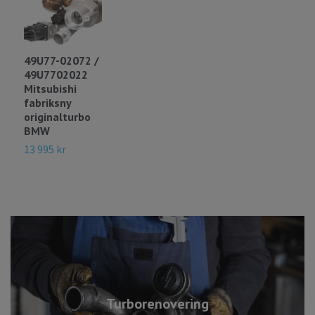
49U77-02072 /
49U7702022
Mitsubishi
fabriksny
originalturbo
BMW
13 995 kr
Turborenovering