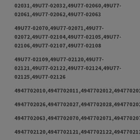
02031,49U77-02032,49U77-02060,49U77-
02061,49U77-02062,49U77-02063
49U77-02070,49U77-02071,49U77-
02072,49U77-02104,49U77-02105,49U77-
02106,49U77-02107,49U77-02108
49U77-02109,49U77-02120,49U77-
02121,49U77-02122,49U77-02124,49U77-
02125,49U77-02126
4947702010,4947702011,4947702012,49477020
4947702026,4947702027,4947702028,49477020
4947702063,4947702070,4947702071,49477020
4947702120,4947702121,4947702122,49477021