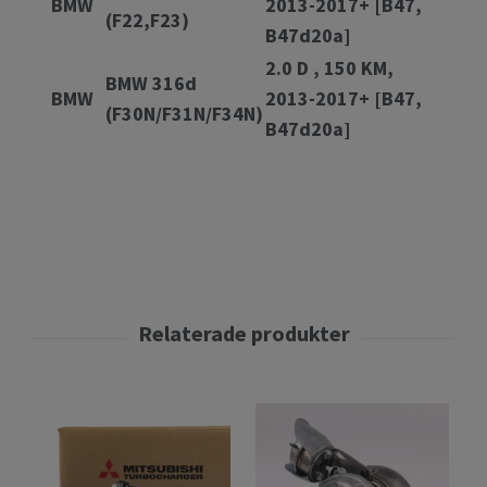
BMW
2013-2017+ [B47,
(F22,F23)
B47d20a]
2.0 D , 150 KM,
BMW 316d
BMW
2013-2017+ [B47,
(F30N/F31N/F34N)
B47d20a]