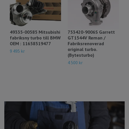
49335-00585 Mitsubishi
753420-9006S Garrett
4
fabriksny turbo till BMW
GT1544V Reman /
o
OEM : 11658519477
Fabriksrenoverad
(
original turbo.
1
9 495 kr
(Bytesturbo)
8
4 500 kr