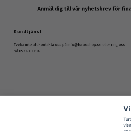
Anmäl dig till vår nyhetsbrev för fi
Kundtjänst
Tveka inte att kontakta oss på
info@turboshop.se
eller ring oss
på 0522-100 94
Vi
Tur
vis
han