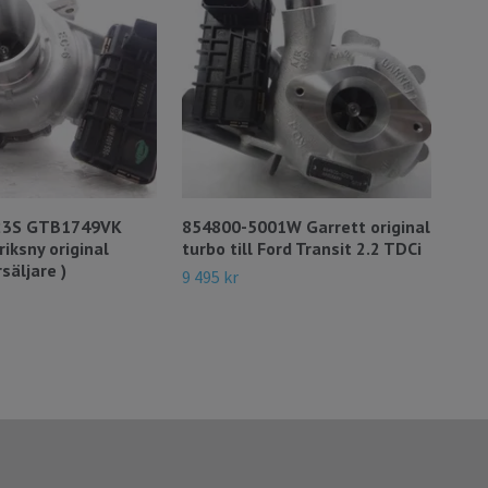
23S GTB1749VK
854800-5001W Garrett original
543
riksny original
turbo till Ford Transit 2.2 TDCi
Bor
rsäljare )
turb
9 495 kr
Eco
10 2