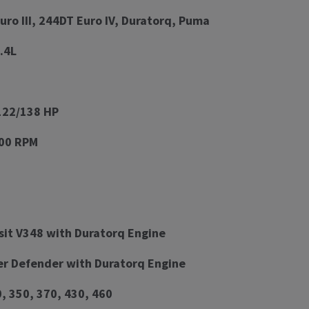
uro III, 244DT Euro IV, Duratorq, Puma
.4L
122/138 HP
00 RPM
sit V348 with Duratorq Engine
er Defender with Duratorq Engine
0, 350, 370, 430, 460