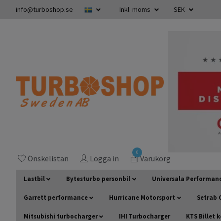
info@turboshop.se
Inkl. moms
SEK
0
Önskelistan
Logga in
Varukorg
Lastbil
Bytesturbo personbil
Universala Performan
Garrett performance
Hurricane Motorsport
Setrab O
Mitsubishi turbocharger
IHI Turbocharger
KTS Billet 