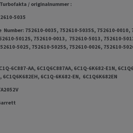
Turbofakta / originalnummer :
52610-5035
e Number: 752610-0035, 752610-5035S, 752610-0010,
52610-5012S, 752610-0013, 752610-5013, 752610-501
52610-5025, 752610-5025S, 752610-0026, 752610-502
C1Q-6C887-AA, 6C1Q6C887AA, 6C1Q-6K682-E1N, 6C1Q
, 6C1Q6K682EH, 6C1Q-6K682-EN, 6C1Q6K682EN
TA2052V
Garrett