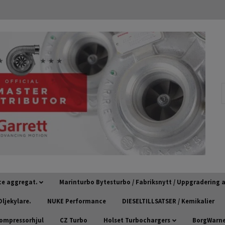
ce aggregat.
Marinturbo Bytesturbo / Fabriksnytt / Uppgradering
ljekylare.
NUKE Performance
DIESELTILLSATSER / Kemikalier
kompressorhjul
CZ Turbo
Holset Turbochargers
BorgWarner