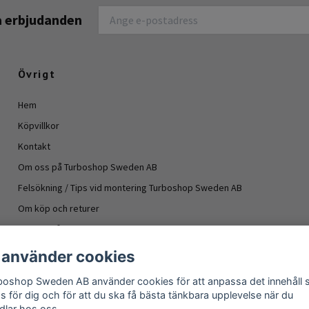
na erbjudanden
Övrigt
Hem
Köpvillkor
Kontakt
Om oss på Turboshop Sweden AB
Felsökning / Tips vid montering Turboshop Sweden AB
Om köp och returer
Vanliga frågor
Information turboaggregat
 använder cookies
- Oljeläckage turboaggregat
boshop Sweden AB använder cookies för att anpassa det innehåll
Om köp och returer
as för dig och för att du ska få bästa tänkbara upplevelse när du
dlar hos oss.