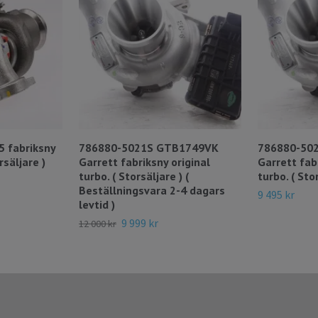
 fabriksny
786880-5021S GTB1749VK
786880-50
rsäljare )
Garrett fabriksny original
Garrett fab
turbo. ( Storsäljare ) (
turbo. ( Sto
Beställningsvara 2-4 dagars
9 495 kr
levtid )
9 999 kr
12 000 kr