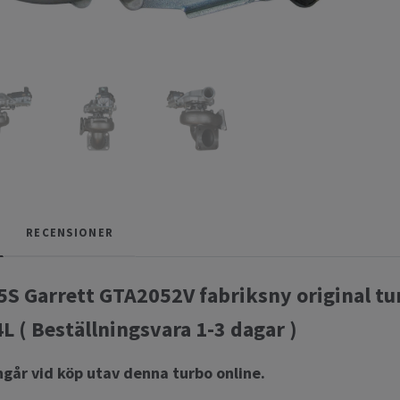
RECENSIONER
S Garrett GTA2052V fabriksny original turb
L ( Beställningsvara 1-3 dagar )
ngår vid köp utav denna turbo online.