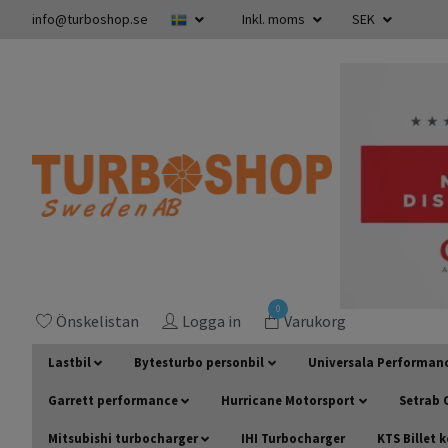
info@turboshop.se
Inkl. moms
SEK
0
Önskelistan
Logga in
Varukorg
Lastbil
Bytesturbo personbil
Universala Performan
Garrett performance
Hurricane Motorsport
Setrab O
Mitsubishi turbocharger
IHI Turbocharger
KTS Billet 