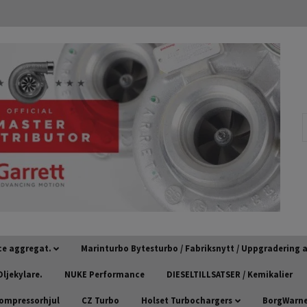
ce aggregat.
Marinturbo Bytesturbo / Fabriksnytt / Uppgradering
ljekylare.
NUKE Performance
DIESELTILLSATSER / Kemikalier
kompressorhjul
CZ Turbo
Holset Turbochargers
BorgWarner