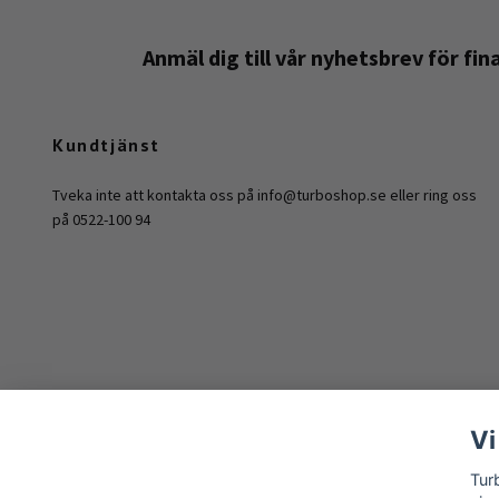
Anmäl dig till vår nyhetsbrev för fi
Kundtjänst
Tveka inte att kontakta oss på
info@turboshop.se
eller ring oss
på 0522-100 94
Vi
Tur