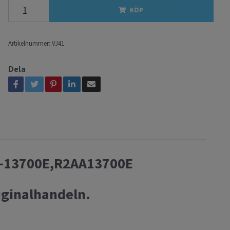
KÖP
Artikelnummer:
VJ41
Dela
2AA-13700E,R2AA13700E
iginalhandeln.