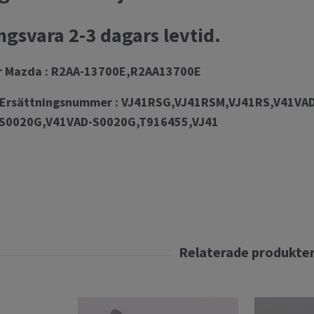
ingsvara 2-3 dagars levtid.
r Mazda : R2AA-13700E,R2AA13700E
 Ersättningsnummer : VJ41RSG,VJ41RSM,VJ41RS,V41VA
S0020G,V41VAD-S0020G,T916455,VJ41