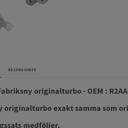
RECENSIONER
 Fabriksny originalturbo - OEM : R
ny originalturbo exakt samma som or
gssats medföljer.