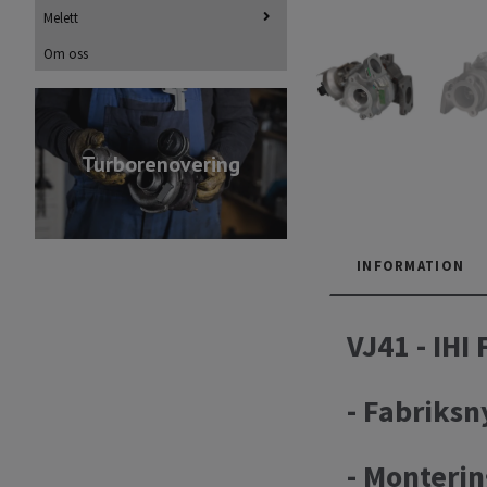
Melett
Om oss
Turborenovering
INFORMATION
VJ41 - IHI
- Fabriks
- Monterin