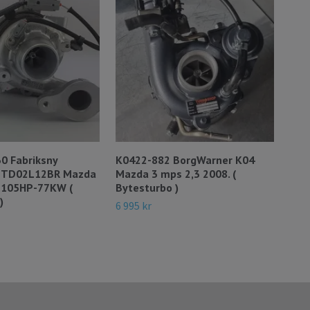
0 Fabriksny
K0422-882 BorgWarner K04
VJ4
 : TD02L12BR Mazda
Mazda 3 mps 2,3 2008. (
ori
5 105HP-77KW (
Bytesturbo )
16 9
)
6 995 kr