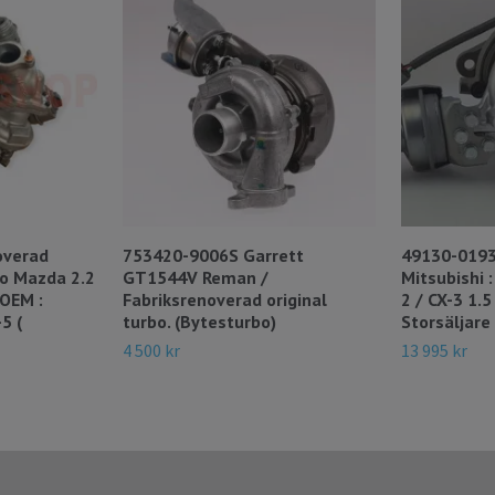
overad
753420-9006S Garrett
49130-0193
o Mazda 2.2
GT1544V Reman /
Mitsubishi
OEM :
Fabriksrenoverad original
2 / CX-3 1.
5 (
turbo. (Bytesturbo)
Storsäljare 
4 500 kr
13 995 kr