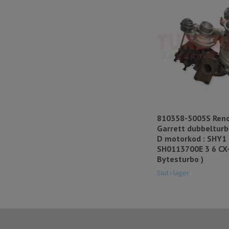
810358-5005S Ren
Garrett dubbelturb
D motorkod : SHY1 
SH0113700E 3 6 CX-
Bytesturbo )
Slut i lager