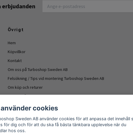
na erbjudanden
Övrigt
Hem
Köpvillkor
Kontakt
Om oss på Turboshop Sweden AB
Felsökning / Tips vid montering Turboshop Sweden AB
Om köp och returer
Vanliga frågor
Information turboaggregat
 använder cookies
- Oljeläckage turboaggregat
boshop Sweden AB använder cookies för att anpassa det innehåll
Om köp och returer
as för dig och för att du ska få bästa tänkbara upplevelse när du
dlar hos oss.