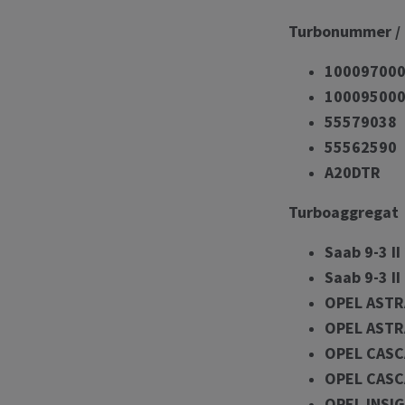
Turbonummer /
100097000
100095000
55579038
55562590
A20DTR
Turboaggregat
Saab 9-3 I
Saab 9-3 I
OPEL ASTRA
OPEL ASTRA
OPEL CASC
OPEL CASCA
OPEL INSIG