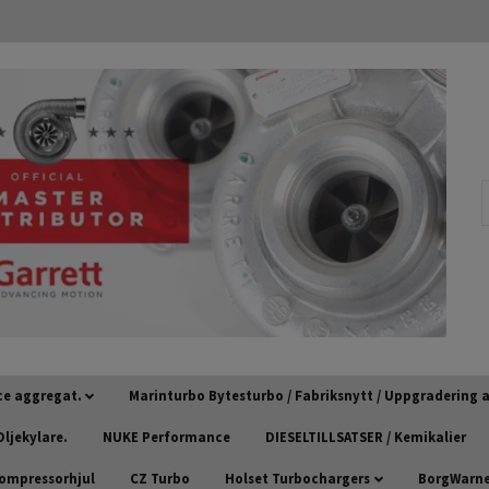
ce aggregat.
Marinturbo Bytesturbo / Fabriksnytt / Uppgradering
ljekylare.
NUKE Performance
DIESELTILLSATSER / Kemikalier
kompressorhjul
CZ Turbo
Holset Turbochargers
BorgWarner