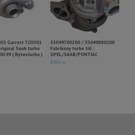
5S Garrett TCO301
53049700200 / 53049880200
491
riginal Saab turbo
Fabriksny turbo till :
Tur
900,99 ( Bytesturbo )
OPEL/SAAB/PONTIAC
199
num
8 000 kr
Bill
7 49