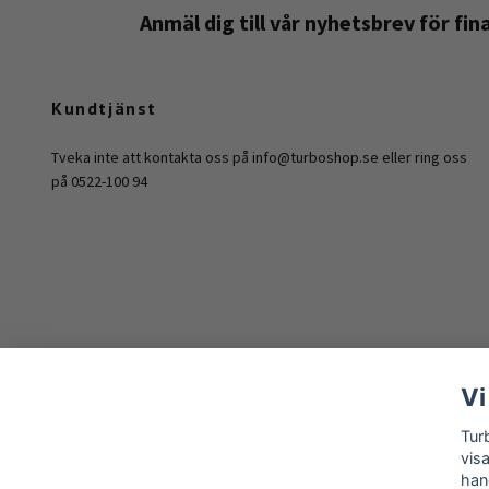
Anmäl dig till vår nyhetsbrev för fi
Kundtjänst
Tveka inte att kontakta oss på
info@turboshop.se
eller ring oss
på 0522-100 94
Vi
Tur
vis
han