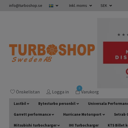
info@turboshop.se
Inkl. moms
SEK
0
Önskelistan
Logga in
Varukorg
Lastbil
Bytesturbo personbil
Universala Performan
Garrett performance
Hurricane Motorsport
Setrab O
Mitsubishi turbocharger
IHI Turbocharger
KTS Billet 