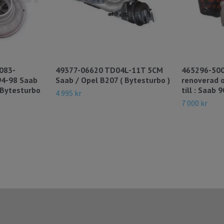
083-
49377-06620 TD04L-11T 5CM
465296-500
94-98 Saab
Saab / Opel B207 ( Bytesturbo )
renoverad o
 Bytesturbo
till : Saab 
4 995 kr
7 000 kr