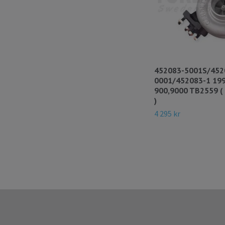
452083-5001S/452
0001/452083-1 19
900,9000 TB2559 (
)
4 295 kr