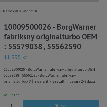
OEM : 55579038 , 55562590
10009500026 - BorgWarner
fabriksny originalturbo OEM
: 55579038 , 55562590
11 995 kr
10009500026 - BorgWarner fabriksny originalturbo OEM :
55579038 , 55562590- BorgWarner fabriksny
originalturbo.- 3 års garanti.- Beställningsvara 2-3 daga
I lager.
KÖP