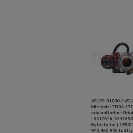
49189-01000 / 491
Mitsubisi TD04-13C
originalturbo - Or
: 3517646, 3547658
Bytesturbo ) 1990-
940,960,945 fulltr