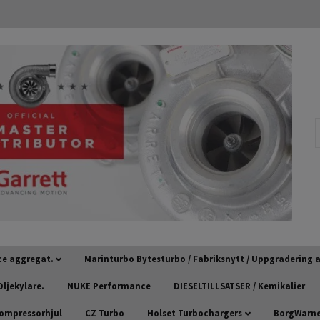
ce aggregat.
Marinturbo Bytesturbo / Fabriksnytt / Uppgradering
ljekylare.
NUKE Performance
DIESELTILLSATSER / Kemikalier
kompressorhjul
CZ Turbo
Holset Turbochargers
BorgWarner