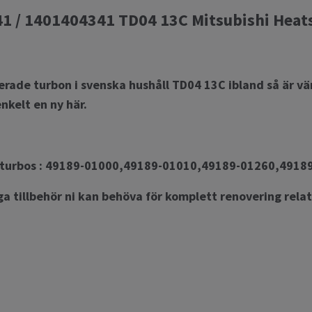
1 / 1401404341 TD04 13C Mitsubishi Heats
rade turbon i svenska hushåll TD04 13C ibland så är v
enkelt en ny här.
e turbos : 49189-01000,49189-01010,49189-01260,4918
iga tillbehör ni kan behöva för komplett renovering rela