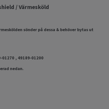
hield / Värmesköld
ärmeskölden sönder på dessa & behöver bytas ut
9-01270 , 49189-01200
terad nedan.