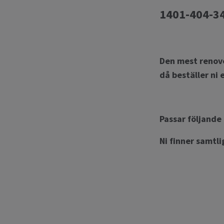
1401-404-34
Den mest renove
då beställer ni 
Passar följand
Ni finner samtl