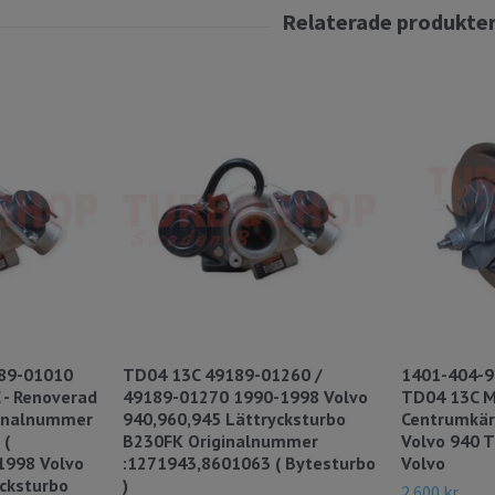
89-01010
TD04 13C 49189-01260 /
1401-404-9
 - Renoverad
49189-01270 1990-1998 Volvo
TD04 13C M
iginalnummer
940,960,945 Lättrycksturbo
Centrumkär
 (
B230FK Originalnummer
Volvo 940 
1998 Volvo
:1271943,8601063 ( Bytesturbo
Volvo
ycksturbo
)
2 600 kr