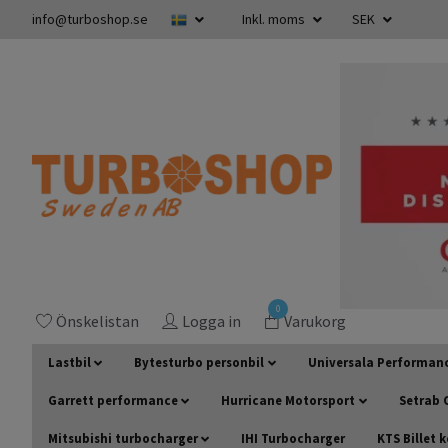
info@turboshop.se
Inkl. moms
SEK
0
Önskelistan
Logga in
Varukorg
Lastbil
Bytesturbo personbil
Universala Performan
Garrett performance
Hurricane Motorsport
Setrab O
Mitsubishi turbocharger
IHI Turbocharger
KTS Billet 