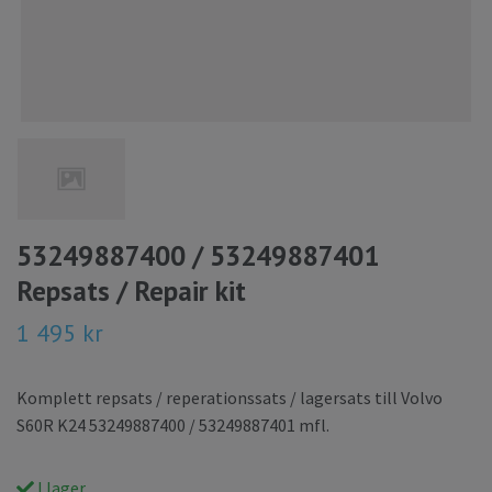
53249887400 / 53249887401
Repsats / Repair kit
1 495 kr
Komplett repsats / reperationssats / lagersats till Volvo
S60R K24 53249887400 / 53249887401 mfl.
I lager.