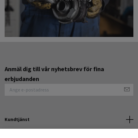
Anmäl dig till vår nyhetsbrev för fina
erbjudanden
Kundtjänst
Övrigt