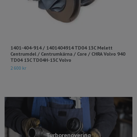
1401-404-914 / 1401404914 TD04 13C Melett
1
Centrumdel / Centrumkärna / Core / CHRA Volvo 940
7
TD04 13C TD04H-13C Volvo
2
2 600 kr
Turborenovering