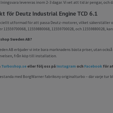
ningsvara levereras inom 2-3 dagar. Vi vet att tid är pengar, och dä
kt för Deutz Industrial Engine TCD 6.1
ciellt utformad för att passa Deutz-motorer, vilket säkerställer
11559700068, 11559880068, 11559700028, och 11559880028, kan du 
boshop Sweden AB?
n AB erbjuder vi inte bara marknadens bästa priser, utan också en 
velsen, från köp till installation.
å
Turboshop.se
eller följ oss på
Instagram
och
Facebook
för a
restanda med BorgWarner fabriksny originalturbo – där varje tur bl