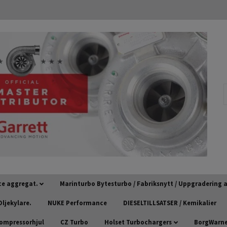
ce aggregat.
Marinturbo Bytesturbo / Fabriksnytt / Uppgradering
ljekylare.
NUKE Performance
DIESELTILLSATSER / Kemikalier
kompressorhjul
CZ Turbo
Holset Turbochargers
BorgWarner