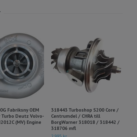
0G Fabriksny OEM
318443 Turboshop S200 Core /
127
 Turbo Deutz Volvo-
Centrumdel / CHRA till
S20
2012C (MV) Engine
BorgWarner 318018 / 318442 /
205
318706 mfl
17 4
2 995 kr