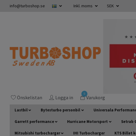
info@turboshop.se
Inkl. moms
SEK
0
Önskelistan
Logga in
Varukorg
Lastbil
Bytesturbo personbil
Universala Performan
Garrett performance
Hurricane Motorsport
Setrab O
Mitsubishi turbocharger
IHI Turbocharger
KTS Billet 