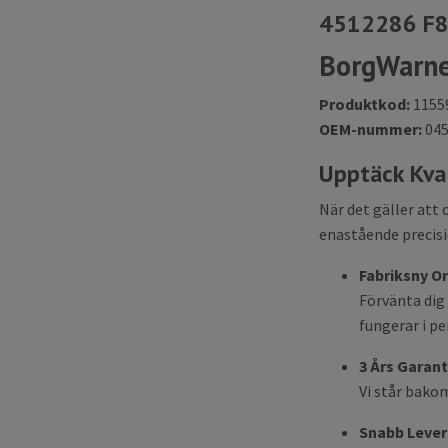
4512286 F8
BorgWarner
Produktkod:
1155
OEM-nummer:
045
Upptäck Kva
När det gäller att 
enastående precisio
Fabriksny O
Förvänta dig 
fungerar i p
3 Års Garant
Vi står bakom
Snabb Leve