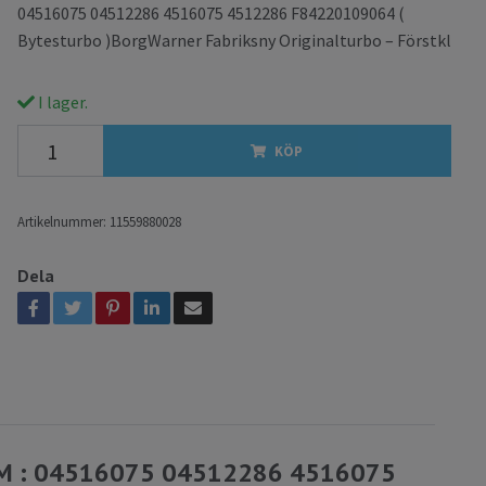
04516075 04512286 4516075 4512286 F84220109064 (
Bytesturbo )BorgWarner Fabriksny Originalturbo – Förstkl
I lager.
KÖP
Artikelnummer:
11559880028
Dela
OEM : 04516075 04512286 4516075