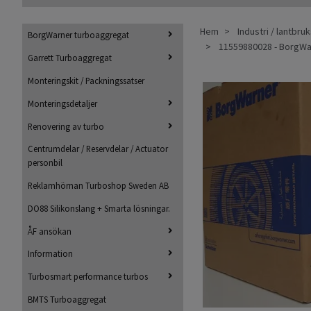
Hem
Industri / lantbru
BorgWarner turboaggregat
11559880028 - BorgWar
Garrett Turboaggregat
Monteringskit / Packningssatser
Monteringsdetaljer
Renovering av turbo
Centrumdelar / Reservdelar / Actuator
personbil
Reklamhörnan Turboshop Sweden AB
DO88 Silikonslang + Smarta lösningar.
ÅF ansökan
Information
Turbosmart performance turbos
BMTS Turboaggregat