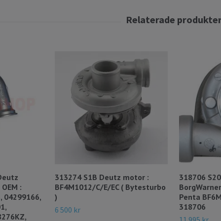
Deutz
313274 S1B Deutz motor :
318706 S20
 OEM :
BF4M1012/C/E/EC ( Bytesturbo
BorgWarner
, 04299166,
)
Penta BF6M
1,
318706
6 500 kr
8276KZ,
11 995 kr