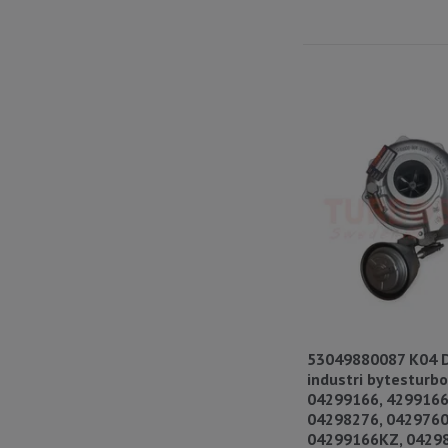
53049880087 K04 
industri bytesturbo
04299166, 4299166
04298276, 0429760
04299166KZ, 0429