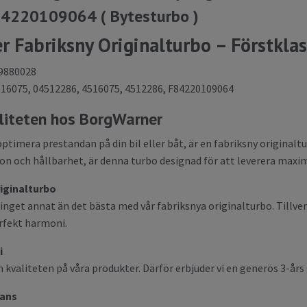
4220109064 ( Bytesturbo )
 Fabriksny Originalturbo – Förstklas
9880028
16075, 04512286, 4516075, 4512286, F84220109064
liteten hos BorgWarner
optimera prestandan på din bil eller båt, är en fabriksny original
n och hållbarhet, är denna turbo designad för att leverera maxima
riginalturbo
inget annat än det bästa med vår fabriksnya originalturbo. Tillve
erfekt harmoni.
i
 kvaliteten på våra produkter. Därför erbjuder vi en generös 3-års g
rans