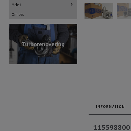
Melett
Om oss
Turborenovering
INFORMATION
1155988002