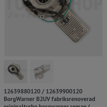
12639880120 / 12639900120
BorgWarner B2UV fabriksrenoverad
originalturbo borgwarner reman (