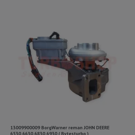
13009900009 BorgWarner reman JOHN DEERE
1
6530,6630,6830,6930 ( Bytesturbo )
D