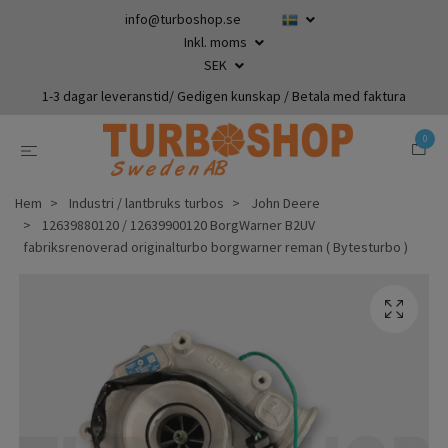
info@turboshop.se
Inkl. moms
SEK
1-3 dagar leveranstid/ Gedigen kunskap / Betala med faktura
0
Hem
Industri / lantbruks turbos
John Deere
12639880120 / 12639900120 BorgWarner B2UV
fabriksrenoverad originalturbo borgwarner reman ( Bytesturbo )