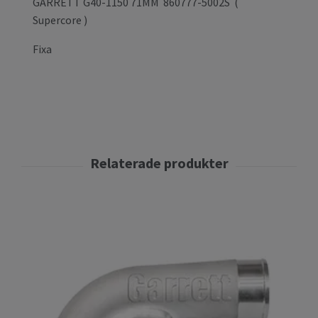
GARRETT G40-1150 71MM 860777-5002S (
Supercore )
Fixa