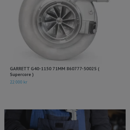
GARRETT G40-1150 71MM 860777-5002S (
7
Supercore )
T
22 000 kr
6