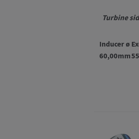
Turbine si
Inducer ø
Ex
60,00mm
5