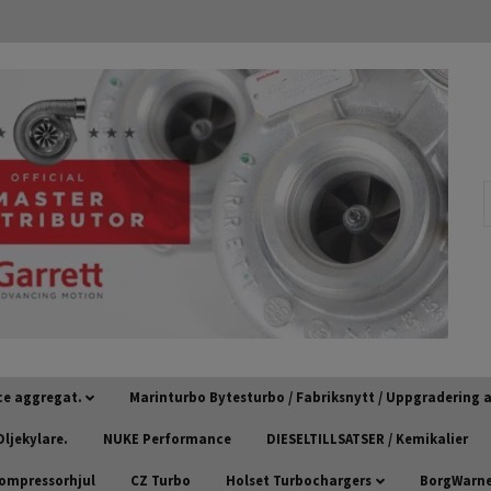
ce aggregat.
Marinturbo Bytesturbo / Fabriksnytt / Uppgradering
ljekylare.
NUKE Performance
DIESELTILLSATSER / Kemikalier
kompressorhjul
CZ Turbo
Holset Turbochargers
BorgWarner