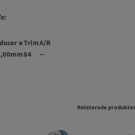
de:
ducer ø
Trim
A/R
5,00mm
84
--