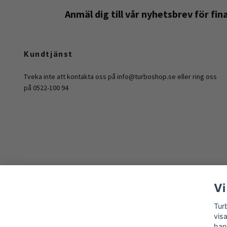
Anmäl dig till vår nyhetsbrev för fi
Kundtjänst
Tveka inte att kontakta oss på
info@turboshop.se
eller ring oss
på 0522-100 94
Vi
Tur
vis
han