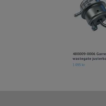
480009-0006 Garret
wastegate justerbar
1 095 kr