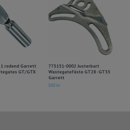
1 rodend Garrett
773151-0002 Justerbart
Gar
stegates GT/GTX
Wastegatefäste GT28 -GT35
Ser
Garrett
000
550 kr
4 95