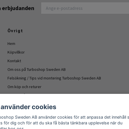
na erbjudanden
Övrigt
Hem
Köpvillkor
Kontakt
Om oss på Turboshop Sweden AB
Felsökning / Tips vid montering Turboshop Sweden AB
Om köp och returer
Vanliga frågor
Information turboaggregat
 använder cookies
- Oljeläckage turboaggregat
boshop Sweden AB använder cookies för att anpassa det innehåll
Om köp och returer
as för dig och för att du ska få bästa tänkbara upplevelse när du
dlar hos oss.