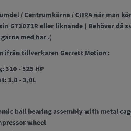
rumdel / Centrumkärna / CHRA när man kört
sin GT3071R eller liknande ( Behöver då 
r gärna med här .)
 ifrån tillverkaren Garrett Motion :
: 310 - 525 HP
: 1,8 - 3,0L
amic ball bearing assembly with metal cag
mpressor wheel