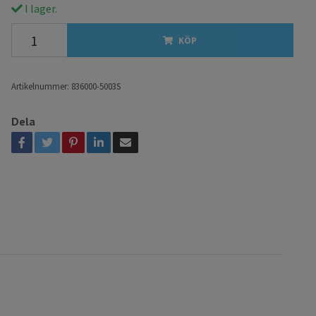
I lager.
KÖP
Artikelnummer:
836000-5003S
Dela