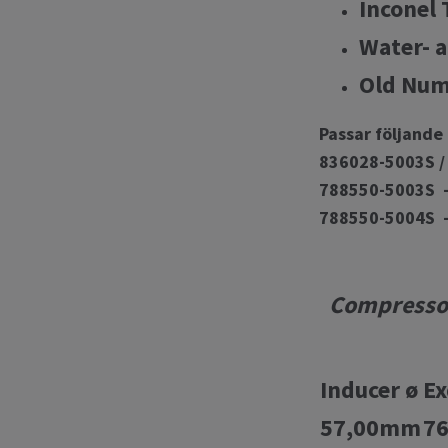
Inconel
Water- a
Old Num
Passar följande 
836028-5003S /
788550-5003S - 
788550-5004S - 
Compressor
Inducer ø
Ex
57,00mm
7