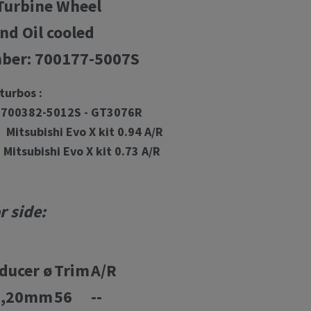
 Turbine Wheel
nd Oil cooled
ber: 700177-5007S
turbos :
 700382-5012S - GT3076R
Mitsubishi Evo X kit 0.94 A/R
Mitsubishi Evo X kit 0.73 A/R
 side:
ducer ø
Trim
A/R
6,20mm
56
--