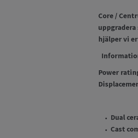
Core / Cent
uppgradera 
hjälper vi e
Information
Power rating
Displacement
Dual cer
Cast co