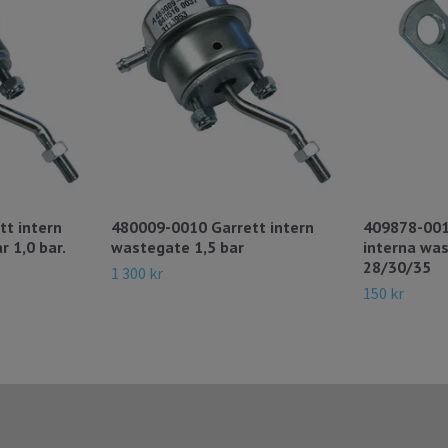
t intern
480009-0010 Garrett intern
409878-001
 1,0 bar.
wastegate 1,5 bar
interna wa
28/30/35
1 300 kr
150 kr