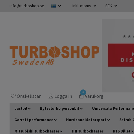
info@turboshop.se
Inkl. moms
SEK
0
Önskelistan
Logga in
Varukorg
Lastbil
Bytesturbo personbil
Universala Performan
Garrett performance
Hurricane Motorsport
Setrab O
Mitsubishi turbocharger
IHI Turbocharger
KTS Billet 